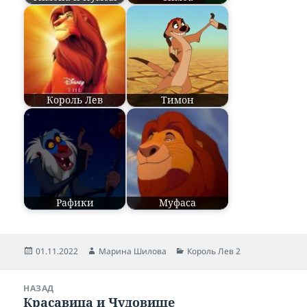
Король Лев
Тимон
Рафики
Муфаса
Опубликовано
01.11.2022
Автор
Марина Шилова
Рубрики
Король Лев 2
Навигация
НАЗАД
по
Красавица и Чудовище
Предыдущая