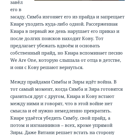
завёл
его в
засаду, Симба изгоняет его из прайда и запрещает
Киаре уходить куда-либо одной. Рассерженная
Киара в первый же день нарушает его приказ и
после долгих поисков находит Кову. Тот
предлагает убежать вдвоём и основать
собственный прайд, но Киара вспоминает песню
We Are One, которую слышала от отца в детстве,
и они с Кову решают вернуться.
Между прайдами Симбы и Зиры идёт война. В
тот самый момент, когда Симба и Зира готовятся
сразиться друг с другом, Киара и Кову встают
между ними и говорят, что в этой войне нет
смысла и её нужно немедленно прекратить.
Киаре удаётся убедить Симбу, свой прайд, а
потом и изгнанников – всех, кроме упрямой
Зиры. Даже Витани решает встать на сторону