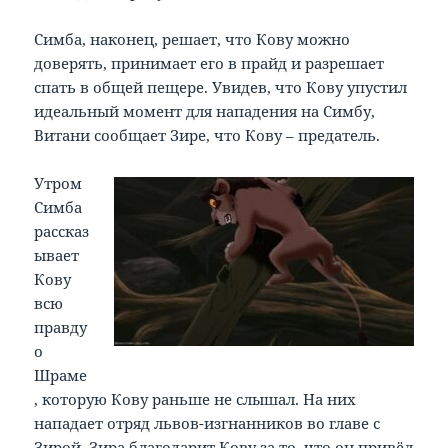
Симба, наконец, решает, что Кову можно
доверять, принимает его в прайд и разрешает
спать в общей пещере. Увидев, что Кову упустил
идеальный момент для нападения на Симбу,
Витани сообщает Зире, что Кову – предатель.
Утром
Симба
рассказ
ывает
Кову
всю
правду
о
Шраме
, которую Кову раньше не слышал. На них
нападает отряд львов-изгнанников во главе с
Зирой. Зира благодарит Кову за то, что он привёл