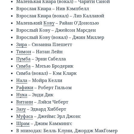
Маленькая Киара (вокал) – Чарити Саной
Взрослая Киара – Нив Кэмпбелл
Взрослая Киара (вокал) – Лиз Каллавэй
Маленький
Кову
– Райан О’Донохью
Взрослый Кову – Джейсон Марсден
Взрослый Кову (вокал) – Джин Миллер
Зира
– Сюзанна Плешетт
Тимон
– Натан Лейн
Пумба
– Эрни Сабелла
Симба
– Мэтью Бродерик
Симба (вокал) – Кэм Кларк
Нала
– Мойра Келли
Рафики
– Роберт Гильом
Нука
– Энди Дик
Витани
– Лэйси Чеберт
Зазу
– Эдвард Хибберт
Муфаса
– Джеймс Эрл Джонс
Шрам
– Джим Каммингс
В эпизодах: Белль Клуни, Джордж МакГомер