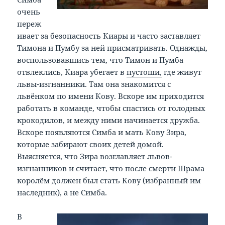
очень
переж
ивает за безопасность Киары и часто заставляет
Тимона и Пумбу за ней присматривать. Однажды,
воспользовавшись тем, что Тимон и Пумба
отвлеклись, Киара убегает в
пустоши,
где живут
львы-изгнанники. Там она знакомится с
львёнком по имени Кову. Вскоре им приходится
работать в команде, чтобы спастись от голодных
крокодилов, и между ними начинается дружба.
Вскоре появляются Симба и мать Кову Зира,
которые забирают своих детей домой.
Выясняется, что Зира возглавляет львов-
изгнанников и считает, что после смерти Шрама
королём должен был стать Кову (избранный им
наследник), а не Симба.
В