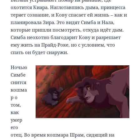
охотится Киара. Наглотавшись дыма, принцесса
теряет сознание, и Кову спасает ей жизнь – как и
планировала Зира. Это видят Симба и Нала,
которые пришли посмотреть, откуда идёт дым.
Симба неохотно благодарит Кову и разрешает
ему жить на Прайд-Роке, но с условием, что
спать он будет снаружи.
Ночью
Симбе
снится
кошма
р о
том,
как
умер
его
отец. Во время кошмара Шрам, сидящий на