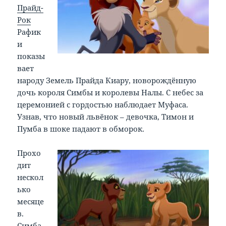
Прайд-
Рок
Рафик
и
показы
вает
народу Земель Прайда Киару, новорождённую
дочь короля Симбы и королевы Налы. С небес за
церемонией с гордостью наблюдает Муфаса.
Узнав, что новый львёнок – девочка, Тимон и
Пумба в шоке падают в обморок.
Прохо
дит
нескол
ько
месяце
в.
Симба