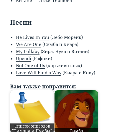
Витани — Аглая Гершова
Песни
He Lives In You
(Лебо Морейк)
We Are One
(Симба и Киара)
My Lullaby
(Зира, Нука и Витани)
Upendi
(Рафики)
Not One of Us
(хор животных)
Love Will Find a Way
(Киара и Кову)
Вам также понравится:
Список эпизодов
"Тимона и Пумбы"
Симба