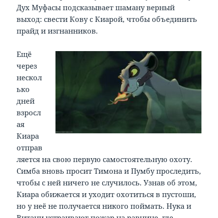
Дух Муфасы подсказывает шаману верный
выход: свести Кову с Киарой, чтобы объединить
прайд и изгнанников.
Ещё
через
нескол
ько
дней
взросл
ая
Киара
отправ
ляется на свою первую самостоятельную охоту.
Симба вновь просит Тимона и Пумбу проследить,
чтобы с ней ничего не случилось. Узнав об этом,
Киара обижается и уходит охотиться в пустоши,
но у неё не получается никого поймать. Нука и
Витани устраивают пожар на равнине, где