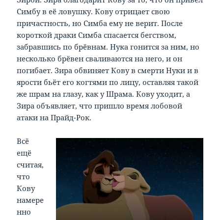
Симбу в её ловушку. Кову отрицает свою
причастность, но Симба ему не верит. После
короткой драки Симба спасается бегством,
забравшись по брёвнам. Нука гонится за ним, но
несколько брёвен сваливаются на него, и он
погибает. Зира обвиняет Кову в смерти Нуки и в
ярости бьёт его когтями по лицу, оставляя такой
же шрам на глазу, как у Шрама. Кову уходит, а
Зира объявляет, что пришло время лобовой
атаки на Прайд-Рок.
Всё
ещё
считая,
что
Кову
намере
нно