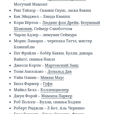
Могучий Мамонт
Рип Тэйлор – Сканки Скунс, ласка Вакки
Бак Эйнджел – Линда Квиппс
Кори Бёртон –
Людвиг фон Дрейк
,
Безумный
Шляпник
, Сеймур Слизботтом
Чарли Адлер – лимузин Сеймура
Морис Ламарш – черепаха Таттл, мистер
Блэкенблю
Пэт Фрэйли – бобёр Бакки, Булли, дикарь
Вайатт, свинья Наклз
Джесси Корти –
Мартовский Заяц
Тони Ансельмо –
Дональд Дак
Уэйн Олвин –
Микки Маус
Билл Фармер –
Гуфи
Майкл Белл –
Коллекционер
Джун Форэй –
Мамаша Паркер
Роб Полсен – Вулли, свинья Ходжи
Роберт Риджли – Z-Бот, Аль Червино