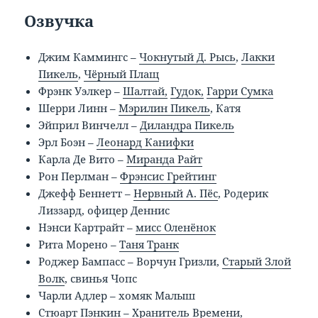
Озвучка
Джим Каммингс –
Чокнутый Д. Рысь
,
Лакки
Пикель
,
Чёрный Плащ
Фрэнк Уэлкер –
Шалтай,
Гудок,
Гарри Сумка
Шерри Линн –
Мэрилин Пикель
, Катя
Эйприл Винчелл –
Диландра Пикель
Эрл Боэн –
Леонард Канифки
Карла Де Вито –
Миранда Райт
Рон Перлман –
Фрэнсис Грейтинг
Джефф Беннетт –
Нервный А. Пёс
, Родерик
Лиззард, офицер Деннис
Нэнси Картрайт –
мисс Оленёнок
Рита Морено –
Таня Транк
Роджер Бампасс – Ворчун Гризли,
Старый Злой
Волк
, свинья Чопс
Чарли Адлер – хомяк Малыш
Стюарт Пэнкин –
Хранитель Времени
,