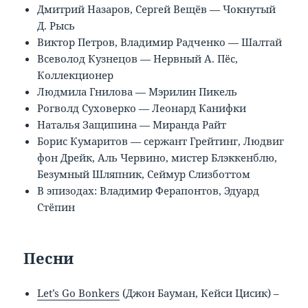
Дмитрий Назаров, Сергей Вещёв — Чокнутый
Д. Рысь
Виктор Петров, Владимир Радченко — Шалтай
Всеволод Кузнецов — Нервный А. Пёс,
Коллекционер
Людмила Гнилова — Мэрилин Пикель
Рогволд Суховерко — Леонард Канифки
Наталья Защипина — Миранда Райт
Борис Кумаритов — сержант Грейтинг, Людвиг
фон Дрейк, Аль Червино, мистер Блэккенблю,
Безумный Шляпник, Сеймур Слизботтом
В эпизодах: Владимир Ферапонтов, Эдуард
Стёпин
Песни
Let’s Go Bonkers
(Джон Бауман, Кейси Цисик) –