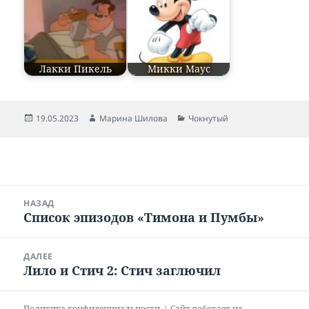
Лакки Пикель
Микки Маус
Опубликовано
19.05.2023
Автор
Марина Шилова
Рубрики
Чокнутый
Навигация
НАЗАД
по
Список эпизодов «Тимона и Пумбы»
Предыдущая
записям
запись:
ДАЛЕЕ
Лило и Стич 2: Стич заглючил
Следующая
запись:
Политика конфиденциальности
Сайт работает на