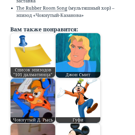
заставка
The Rubber Room Song
(мультяшный хор) –
эпизод «Чокнутый-Казанова»
Вам также понравится:
Список эпизодов
"101 далматинца"
Джон Смит
Чокнутый Д. Рысь
Гуфи