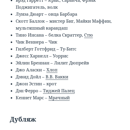
Брэд Гарретт – Крыс, Саранча, Фрэнк
Поджигатель, волк
Луиза Дюарт – овца Барбара
Скотт Баллок – мистер Биг, Майки Маффин,
мультяшный карандаш
Тино Инсана – белка Скраттер,
Стю
Чик Веннера – Чик
Гилберт Готтфрид – Ту-Битс
Джесс Харнелл – Уоррис
Эйлин Бреннан – Лилит Дюпрейв
Джо Аласки –
Хлоп
Дэвид Дойл –
В.В. Вакки
Джон Эстин – крот
Дэн Ферро –
Тиджей Палец
Кеннет Марс –
Мрачный
Дубляж