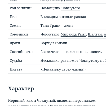
Род занятий
Помощник
Чокнутого
Цель
В каждом эпизоде разная
Семья
Таня Транк
– жена
Союзники
Чокнутый,
Миранда Райт
,
Шалтай,
м
Враги
Ворчун Гризли
Способности
Сверхчеловеческая выносливость
Судьба
Несколько раз помог Чокнутому по
Цитата
«Ненавижу свою жизнь!»
Характер
Нервный, как и Чокнутый, является персонажем
с говорящим именем. Он постоянно нервничает