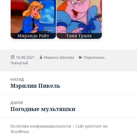
Миранда Райт
Таня Транк
Опубликовано
16.08.2021
Автор
Марина Шилова
Рубрики
Персонажи
,
Чокнутый
Навигация
НАЗАД
по
Мэрилин Пикель
Предыдущая
записям
запись:
ДАЛЕЕ
Погодные мультяшки
Следующая
запись:
Политика конфиденциальности
Сайт работает на
WordPress