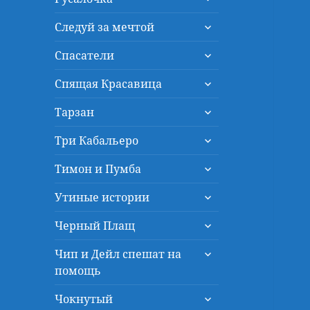
дочернее
раскрыть
меню
Следуй за мечтой
дочернее
раскрыть
меню
Спасатели
дочернее
раскрыть
меню
Спящая Красавица
дочернее
раскрыть
меню
Тарзан
дочернее
раскрыть
меню
Три Кабальеро
дочернее
раскрыть
меню
Тимон и Пумба
дочернее
раскрыть
меню
Утиные истории
дочернее
раскрыть
меню
Черный Плащ
дочернее
раскрыть
меню
Чип и Дейл спешат на
дочернее
помощь
меню
раскрыть
Чокнутый