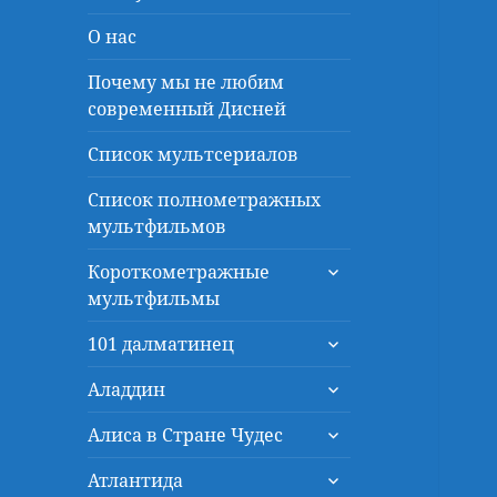
О нас
Почему мы не любим
современный Дисней
Список мультсериалов
Список полнометражных
мультфильмов
раскрыть
Короткометражные
дочернее
мультфильмы
меню
раскрыть
101 далматинец
дочернее
раскрыть
меню
Аладдин
дочернее
раскрыть
меню
Алиса в Стране Чудес
дочернее
раскрыть
меню
Атлантида