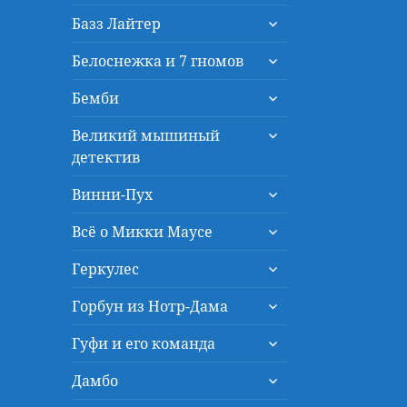
дочернее
раскрыть
меню
Базз Лайтер
дочернее
раскрыть
меню
Белоснежка и 7 гномов
дочернее
раскрыть
меню
Бемби
дочернее
раскрыть
меню
Великий мышиный
дочернее
детектив
меню
раскрыть
Винни-Пух
дочернее
раскрыть
меню
Всё о Микки Маусе
дочернее
раскрыть
меню
Геркулес
дочернее
раскрыть
меню
Горбун из Нотр-Дама
дочернее
раскрыть
меню
Гуфи и его команда
дочернее
раскрыть
меню
Дамбо
дочернее