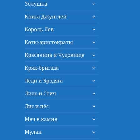
раскрыть
меню
Золушка
дочернее
раскрыть
меню
Книга Джунглей
дочернее
раскрыть
меню
Король Лев
дочернее
раскрыть
меню
Коты-аристократы
дочернее
раскрыть
меню
Красавица и Чудовище
дочернее
раскрыть
меню
Кряк-бригада
дочернее
раскрыть
меню
Леди и Бродяга
дочернее
раскрыть
меню
Лило и Стич
дочернее
раскрыть
меню
Лис и пёс
дочернее
раскрыть
меню
Меч в камне
дочернее
раскрыть
меню
Мулан
дочернее