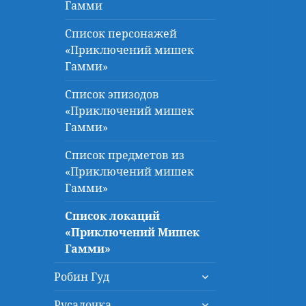
Гамми
Список персонажей
«Приключений мишек
Гамми»
Список эпизодов
«Приключений мишек
Гамми»
Список предметов из
«Приключений мишек
Гамми»
Список локаций
«Приключений Мишек
Гамми»
раскрыть
Робин Гуд
дочернее
раскрыть
меню
Русалочка