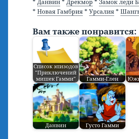
*
Данвин
*
Дрекмор
*
Замок леди 
*
Новая Гамбрия
*
Урсалия
*
Шанг
Вам также понравится:
Список эпизодов
"Приключений
мишек Гамми"
Гамми-Глен
Южн
Данвин
Густо Гамми