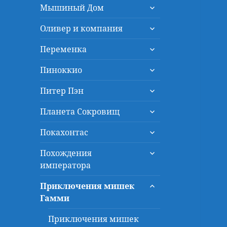
раскрыть
меню
Мышиный Дом
дочернее
раскрыть
меню
Оливер и компания
дочернее
раскрыть
меню
Переменка
дочернее
раскрыть
меню
Пиноккио
дочернее
раскрыть
меню
Питер Пэн
дочернее
раскрыть
меню
Планета Сокровищ
дочернее
раскрыть
меню
Покахонтас
дочернее
раскрыть
меню
Похождения
дочернее
императора
меню
раскрыть
Приключения мишек
дочернее
Гамми
меню
Приключения мишек