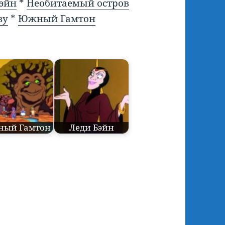
Бэйн
*
Необитаемый остров
ву
*
Южный Гамтон
ый Гамтон
Леди Бэйн