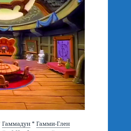
*
Гаммадун
*
Гамми-Глен