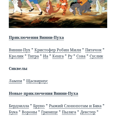
Приключения Винни-Пуха
Винни-Пух
*
Кристофер Робин Милн
*
Пятачок
*
Кролик
*
Тигра
*
Иа
*
Кенга
*
Ру
*
Сова
*
Суслик
Сиквелы
Лампи
*
Щасвирнус
Новые приключения Винни-Пуха
Бердзилла
*
Бруно
*
Рыжий Слонопотам и Бяка
*
Бука
*
Вороны
*
Грязище
*
Пыляга
*
Декстер
*