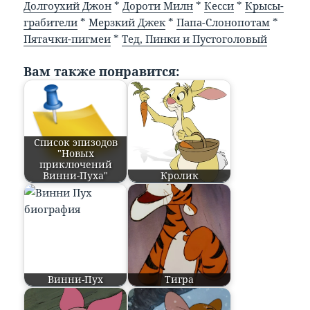
Долгоухий Джон
*
Дороти Милн
*
Кесси
*
Крысы-
грабители
*
Мерзкий Джек
*
Папа-Слонопотам
*
Пятачки-пигмеи
*
Тед, Пинки и Пустоголовый
Вам также понравится:
Список эпизодов
"Новых
приключений
Винни-Пуха"
Кролик
Винни-Пух
Тигра