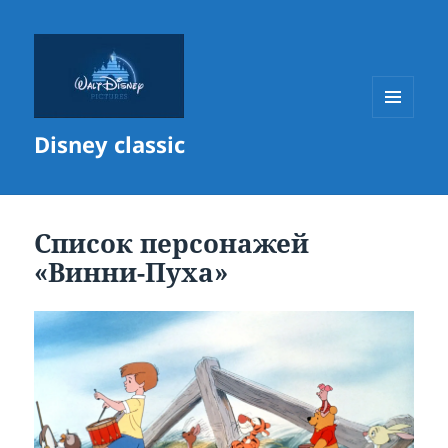
МЕНЮ
Disney classic
И
ВИДЖЕТЫ
Список персонажей
«Винни-Пуха»