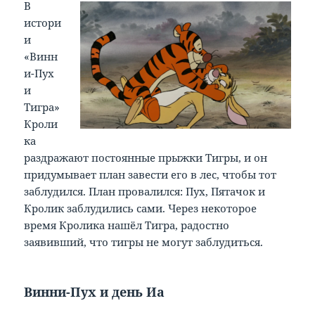
В
истори
и
«Винн
и-Пух
и
Тигра»
Кроли
ка
раздражают постоянные прыжки Тигры, и он
придумывает план завести его в лес, чтобы тот
заблудился. План провалился: Пух, Пятачок и
Кролик заблудились сами. Через некоторое
время Кролика нашёл Тигра, радостно
заявивший, что тигры не могут заблудиться.
Винни-Пух и день Иа