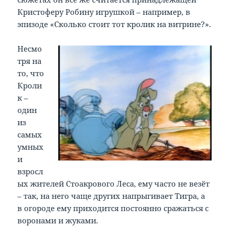
Кристоферу Робину игрушкой – например, в
эпизоде «Сколько стоит тот кролик на витрине?».
Несмо
тря на
то, что
Кроли
к –
один
из
самых
умных
и
взросл
ых жителей Стоакрового Леса, ему часто не везёт
– так, на него чаще других напрыгивает Тигра, а
в огороде ему приходится постоянно сражаться с
воронами и жуками.