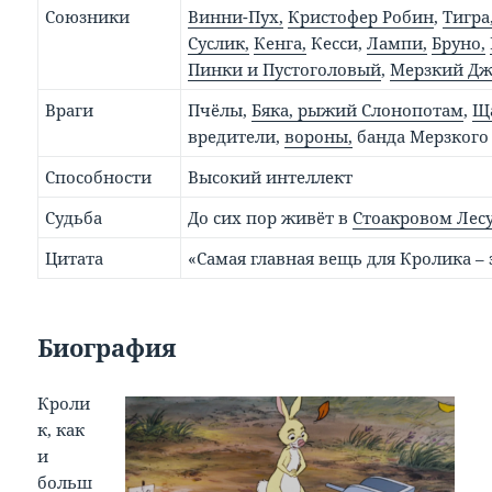
Союзники
Винни-Пух,
Кристофер Робин
,
Тигра
Суслик,
Кенга,
Кесси,
Лампи,
Бруно,
Пинки и Пустоголовый
,
Мерзкий Дж
Враги
Пчёлы,
Бяка, рыжий Слонопотам
,
Щ
вредители,
вороны,
банда Мерзкого
Способности
Высокий интеллект
Судьба
До сих пор живёт в
Стоакровом Лес
Цитата
«Самая главная вещь для Кролика – э
Биография
Кроли
к, как
и
больш