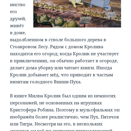
инство
его
друзей,
живёт
в доме,
выдолбленном в стволе большого дерева в
Стоакровом Лесу. Рядом с домом Кролика
находится его огород; когда Кролик не участвует
в приключениях, он обычно работает в огороде,
делает дома уборку или читает книги. Иногда
Кролик добывает мёд, что приводит к частым
визитам голодного Винни-Пуха.
В книге Милна Кролик был одним из немногих
персонажей, не основанных на игрушках
Кристофера Робина. Поэтому в мультфильмах он
изображён более реалистично, чем Пух, Пятачок
или Тигра. Несмотря на это, в нескольких
сюжетах он всё же считается принадлежащей