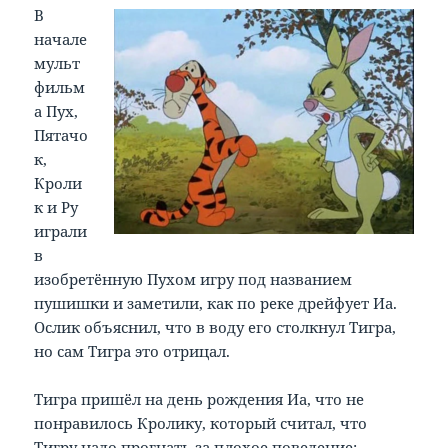
В
начале
мульт
фильм
а Пух,
Пятачо
к,
Кроли
к и Ру
играли
в
изобретённую Пухом игру под названием
пушишки и заметили, как по реке дрейфует Иа.
Ослик объяснил, что в воду его столкнул Тигра,
но сам Тигра это отрицал.
Тигра пришёл на день рождения Иа, что не
понравилось Кролику, который считал, что
Тигру надо прогнать за плохое поведение;