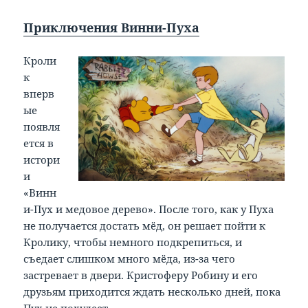
Приключения Винни-Пуха
Кроли
к
вперв
ые
появля
ется в
истори
и
«Винн
и-Пух и медовое дерево». После того, как у Пуха
не получается достать мёд, он решает пойти к
Кролику, чтобы немного подкрепиться, и
съедает слишком много мёда, из-за чего
застревает в двери. Кристоферу Робину и его
друзьям приходится ждать несколько дней, пока
Пух не похудеет.