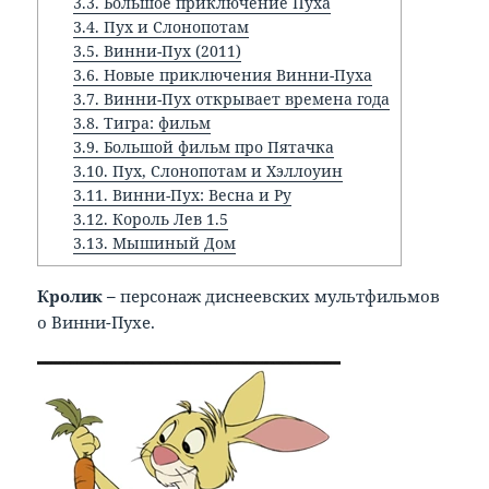
3.3.
Большое приключение Пуха
3.4.
Пух и Слонопотам
3.5.
Винни-Пух (2011)
3.6.
Новые приключения Винни-Пуха
3.7.
Винни-Пух открывает времена года
3.8.
Тигра: фильм
3.9.
Большой фильм про Пятачка
3.10.
Пух, Слонопотам и Хэллоуин
3.11.
Винни-Пух: Весна и Ру
3.12.
Король Лев 1.5
3.13.
Мышиный Дом
Кролик –
персонаж диснеевских мультфильмов
о Винни-Пухе.