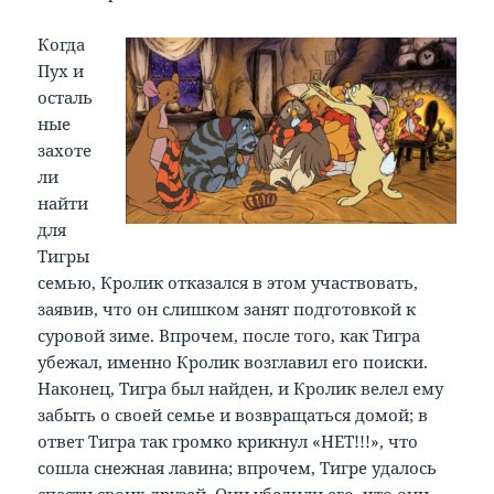
Когда
Пух и
осталь
ные
захоте
ли
найти
для
Тигры
семью, Кролик отказался в этом участвовать,
заявив, что он слишком занят подготовкой к
суровой зиме. Впрочем, после того, как Тигра
убежал, именно Кролик возглавил его поиски.
Наконец, Тигра был найден, и Кролик велел ему
забыть о своей семье и возвращаться домой; в
ответ Тигра так громко крикнул «НЕТ!!!», что
сошла снежная лавина; впрочем, Тигре удалось