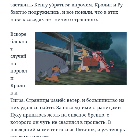
заставить Кенгу убраться; впрочем, Кролик и Ру
быстро подружились, и все поняли, что в этих
новых соседях нет ничего страшного.
Вскоре
блокно
т
случай
но
порвал
и
Кроли
к и
Тигра. Страницы разнёс ветер, и большинство из
них удалось найти. За последними страницами
Пуху пришлось лезть на опасное бревно, с
которого он чуть не свалился в пропасть. В
последний момент его спас Пятачок, и уж теперь
это заметили все.