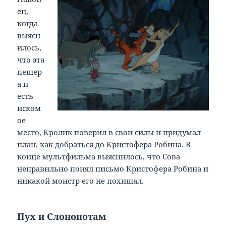
ец,
когда
выясн
илось,
что эта
пещер
а и
есть
иском
ое
место, Кролик поверил в свои силы и придумал
план, как добраться до Кристофера Робина. В
конце мультфильма выяснилось, что Сова
неправильно понял письмо Кристофера Робина и
никакой монстр его не похищал.
Пух и Слонопотам