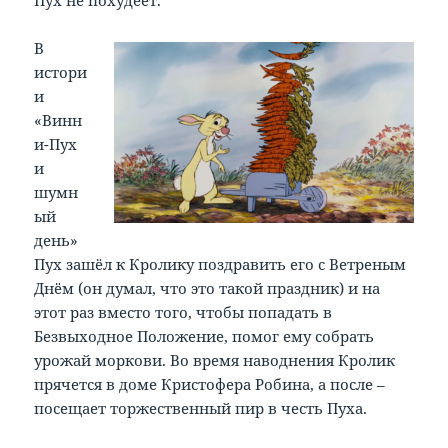
В
истори
и
«Винн
и-Пух
и
шумн
ый
день»
Пух зашёл к Кролику поздравить его с Ветреным
Днём (он думал, что это такой праздник) и на
этот раз вместо того, чтобы попадать в
Безвыходное Положение, помог ему собрать
урожай моркови. Во время наводнения Кролик
прячется в доме Кристофера Робина, а после –
посещает торжественный пир в честь Пуха.