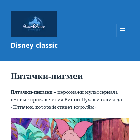
МЕНЮ
Disney classic
И
ВИДЖЕТЫ
Пятачки-пигмеи
Пятачки-пигмеи –
персонажи мультсериала
«
Новые приключения Винни-Пуха
» из эпизода
«Пятачок, который станет королём».