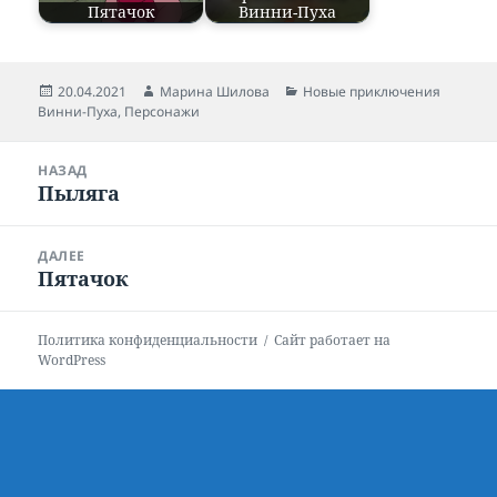
Пятачок
Винни-Пуха
Опубликовано
20.04.2021
Автор
Марина Шилова
Рубрики
Новые приключения
Винни-Пуха
,
Персонажи
Навигация
НАЗАД
по
Пыляга
Предыдущая
записям
запись:
ДАЛЕЕ
Пятачок
Следующая
запись:
Политика конфиденциальности
Сайт работает на
WordPress