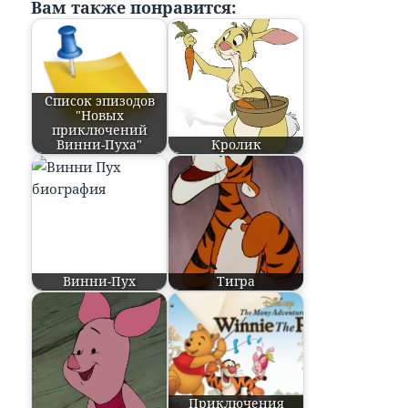
Вам также понравится:
Список эпизодов
"Новых
приключений
Винни-Пуха"
Кролик
Винни-Пух
Тигра
Приключения