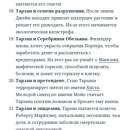
пытаются его спасти.
Тарзан и семена разрушения.
После ливня
Джейн находит приятно пахнущее растение и
решает его разводить. Из-за этого начинается
экологическая катастрофа.
Тарзан и Серебряная Обезьяна.
Филендер
вновь хочет украсть открытия Портера, чтобы
заработать денег и расплатиться с
кредиторами. На этот раз он узнаёт о
Мангани,
мифической горилле, способной исцелять
болезни, и ловит эту гориллу в клетку.
Тарзан и претендент.
Стаю Тарзана
терроризирует питон по имени
Хиста.
Молодой самец по имени Мойо считает
Тарзана плохим вожаком и бросает ему вызов.
Тарзан и эпидемия.
Тарзан пытается помочь
Роберту Маркхэму, начальнику лесопилки, чья
дочь и сотрудники заболели смертельно
опасной лихорадкой.