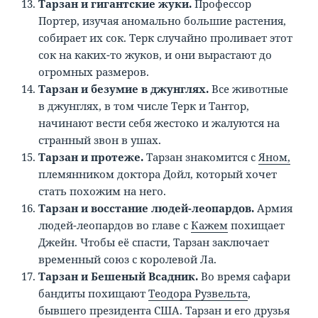
Тарзан и гигантские жуки.
Профессор
Портер, изучая аномально большие растения,
собирает их сок. Терк случайно проливает этот
сок на каких-то жуков, и они вырастают до
огромных размеров.
Тарзан и безумие в джунглях.
Все животные
в джунглях, в том числе Терк и Тантор,
начинают вести себя жестоко и жалуются на
странный звон в ушах.
Тарзан и протеже.
Тарзан знакомится с
Яном,
племянником доктора Дойл, который хочет
стать похожим на него.
Тарзан и восстание людей-леопардов.
Армия
людей-леопардов во главе с
Кажем
похищает
Джейн. Чтобы её спасти, Тарзан заключает
временный союз с королевой Ла.
Тарзан и Бешеный Всадник.
Во время сафари
бандиты похищают
Теодора Рузвельта
,
бывшего президента США. Тарзан и его друзья