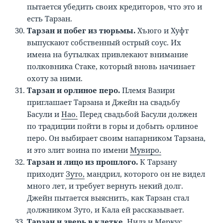
пытается убедить своих кредиторов, что это и
есть Тарзан.
Тарзан и побег из тюрьмы.
Хъюго и Хуфт
выпускают собственный острый соус. Их
имена на бутылках привлекают внимание
полковника Стаке, который вновь начинает
охоту за ними.
Тарзан и орлиное перо.
Племя Вазири
приглашает Тарзана и Джейн на свадьбу
Басули и
Нао.
Перед свадьбой Басули должен
по традиции пойти в горы и добыть орлиное
перо. Он выбирает своим напарником Тарзана,
и это злит воина по имени
Мувиро.
Тарзан и лицо из прошлого.
К Тарзану
приходит
Зуто,
мандрил, которого он не видел
много лет, и требует вернуть некий долг.
Джейн пытается выяснить, как Тарзан стал
должником Зуто, и Кала ей рассказывает.
Тарзан и зверь в клетке.
Нилз
и Меркус