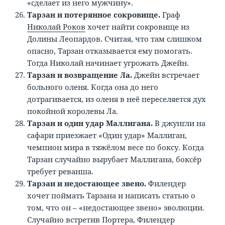
«сделает из него мужчину».
Тарзан и потерянное сокровище.
Граф
Николай Роков
хочет найти сокровище из
Долины Леопардов. Считая, что там слишком
опасно, Тарзан отказывается ему помогать.
Тогда Николай начинает угрожать Джейн.
Тарзан и возвращение Ла.
Джейн встречает
больного оленя. Когда она до него
дотрагивается, из оленя в неё переселяется дух
покойной королевы Ла.
Тарзан и один удар Маллигана.
В джунгли на
сафари приезжает «Один удар» Маллиган,
чемпион мира в тяжёлом весе по боксу. Когда
Тарзан случайно вырубает Маллигана, боксёр
требует реванша.
Тарзан и недостающее звено.
Филендер
хочет поймать Тарзана и написать статью о
том, что он – «недостающее звено» эволюции.
Случайно встретив Портера, Филендер