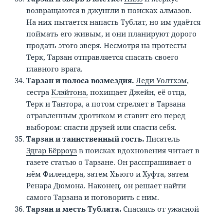
возвращаются в джунгли в поисках алмазов.
На них пытается напасть
Тублат,
но им удаётся
поймать его живым, и они планируют дорого
продать этого зверя. Несмотря на протесты
Терк, Тарзан отправляется спасать своего
главного врага.
Тарзан и полоса возмездия.
Леди Уолтхэм
,
сестра
Клэйтона,
похищает Джейн, её отца,
Терк и Тантора, а потом стреляет в Тарзана
отравленным дротиком и ставит его перед
выбором: спасти друзей или спасти себя.
Тарзан и таинственный гость.
Писатель
Эдгар Бёрроуз
в поисках вдохновения читает в
газете статью о Тарзане. Он расспрашивает о
нём Филендера, затем Хъюго и Хуфта, затем
Ренара Дюмона. Наконец, он решает найти
самого Тарзана и поговорить с ним.
Тарзан и месть Тублата.
Спасаясь от ужасной