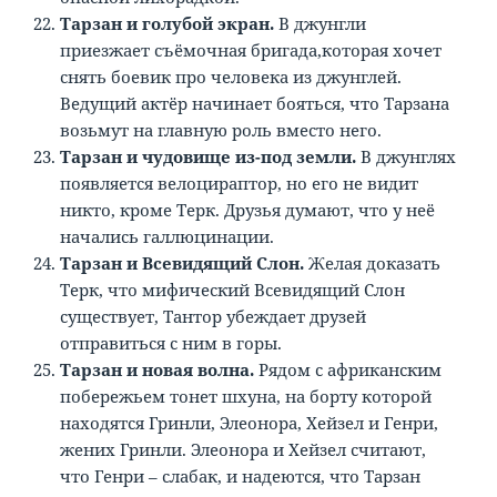
Тарзан и голубой экран.
В джунгли
приезжает съёмочная бригада,которая хочет
снять боевик про человека из джунглей.
Ведущий актёр начинает бояться, что Тарзана
возьмут на главную роль вместо него.
Тарзан и чудовище из-под земли.
В джунглях
появляется велоцираптор, но его не видит
никто, кроме Терк. Друзья думают, что у неё
начались галлюцинации.
Тарзан и Всевидящий Слон.
Желая доказать
Терк, что мифический Всевидящий Слон
существует, Тантор убеждает друзей
отправиться с ним в горы.
Тарзан и новая волна.
Рядом с африканским
побережьем тонет шхуна, на борту которой
находятся Гринли, Элеонора, Хейзел и Генри,
жених Гринли. Элеонора и Хейзел считают,
что Генри – слабак, и надеются, что Тарзан