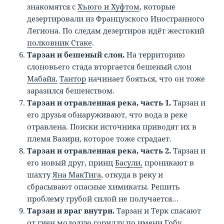
знакомятся с
Хъюго и Хуфтом
, которые
дезертировали из Французского Иностранного
Легиона. По следам дезертиров идёт жестокий
полковник Стаке
.
Тарзан и бешеный слон.
На территорию
слоновьего стада вторгается бешеный слон
Мабайя.
Тантор
начинает бояться, что он тоже
заразился бешенством.
Тарзан и отравленная река, часть 1.
Тарзан и
его друзья обнаруживают, что вода в реке
отравлена. Поиски источника приводят их в
племя Вазири, которое тоже страдает.
Тарзан и отравленная река, часть 2.
Тарзан и
его новый друг, принц
Басули,
проникают в
шахту
Яна МакТига
, откуда в реку и
сбрасывают опасные химикаты. Решить
проблему грубой силой не получается…
Тарзан и враг внутри.
Тарзан и Терк спасают
от гиен молодую гориллу по имени
Гобу.