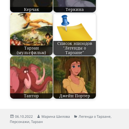
Керчак
Теркина
Список эпизодов
Тарзан
"Легенды о
(мультфильм)
Тарзане"
Тантор
Джейн Портер
Опубликовано
06.10.2022
Автор
Марина Шилова
Рубрики
Легенда о Тарзане
,
Персонажи
,
Тарзан