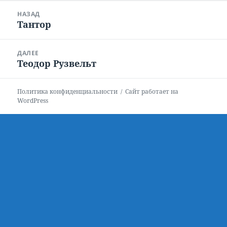
Навигация
НАЗАД
по
Тантор
Предыдущая
записям
запись:
ДАЛЕЕ
Теодор Рузвельт
Следующая
запись:
Политика конфиденциальности
Сайт работает на
WordPress