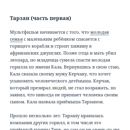
Тарзан (часть первая)
Мультфильм начинается с того, что
молодая
семья
с маленьким ребёнком спасается с
горящего корабля и строит хижину в
африканских джунглях. Позже отца и мать убил
леопард, но младенца сумела спасти молодая
горилла по имени Кала. Вернувшись в свою стаю,
Кала сказала своему мужу Керчаку, что хочет
усыновить человеческого детёныша. Керчак,
который презирал людей, не стал возражать, но
заявил, что никогда не признает человека своим
сыном. Кала назвала приёмыша Тарзаном.
Прошло несколько лет. Тарзану нравилась
компания других горилл, в том числе его
приёмной кузины Терк, но сам он не очень-то им