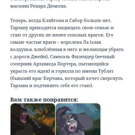
магазин Ренара Дюмона.
Теперь, когда Клэйтона и Сабор больше нет,
Тарзану приходится защищать свою семью и
стаю от других не менее опасных врагов. Его
самые частые враги – королева Ла (злая
колдунья, влюблённая в него и желающая убрать
с дороги Джейн), Самюэль Филендер (вечный
соперник Архимеда Портера, пытающийся
украсть его идеи) и горилла по имени Тублат
(бывший враг Керчака, который хочет свергнуть
Тарзана и подчинить себе его стаю).
Вам также понравится: