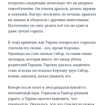
потратил следующие несколько лет на упорное
самообучение. Он учился драться, делать оружие
и ловушки, быстро скользить по веткам, прыгать
на лианах и общаться с другими животными.
Постепенно он смог делать всё это не хуже и
даже лучше горилл.
К тому времени, как Тарзан повзрослел, гориллы
считали его своим – все, кроме Керчака.
Однажды на стаю напала Сабор, та самая самка
леопарда, которая много лет назад убила
родителей Тарзана. Тарзану удалось защитить
стаю, и когда он показал Керчаку труп Сабор,
вожак, наконец, начал уважать его.
Вскоре после этого в лесу раздался какой-то
непонятный шум. Гориллы и Тантор решили
удрать, а Тарзан захотел выяснить, что
произошло. Оказалось, что это стрелял из ружья