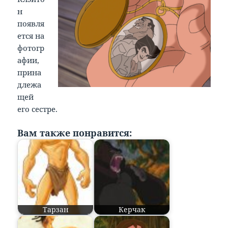
н
появля
ется на
фотогр
афии,
прина
длежа
щей
его сестре.
Вам также понравится:
Тарзан
Керчак