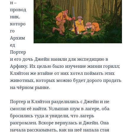
н –
провод
ник,
которо
го
Архим
ед
Портер
и его дочь Джейн наняли для экспедицию в
Арфику. Их целью было изучение жизни горилл;
Клэйтон же втайне от них хотел поймать этих
животных, которых можно будет дорого продать
на чёрном рынке.
Портер и Клэйтон разделились с Джейн и не
смогли её найти. Услышав шум в лагере, оба
бросились туда и увидели, что лагерь
разгромлен. Вскоре вернулась и Джейн. Она
начала рассказывать, как на неё напала стая