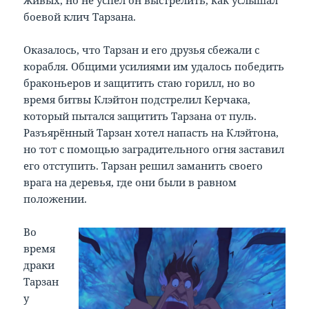
живых, но не успел он выстрелить, как услышал
боевой клич Тарзана.
Оказалось, что Тарзан и его друзья сбежали с
корабля. Общими усилиями им удалось победить
браконьеров и защитить стаю горилл, но во
время битвы Клэйтон подстрелил Керчака,
который пытался защитить Тарзана от пуль.
Разъярённый Тарзан хотел напасть на Клэйтона,
но тот с помощью заградительного огня заставил
его отступить. Тарзан решил заманить своего
врага на деревья, где они были в равном
положении.
Во
время
драки
Тарзан
у