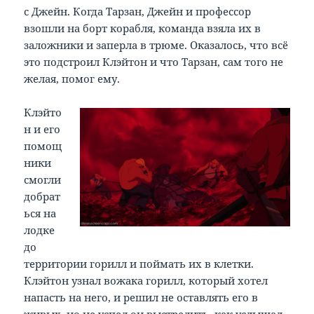
с Джейн. Когда Тарзан, Джейн и профессор
взошли на борт корабля, команда взяла их в
заложники и заперла в трюме. Оказалось, что всё
это подстроил Клэйтон и что Тарзан, сам того не
желая, помог ему.
Клэйто
н и его
помощ
ники
смогли
добрат
ься на
лодке
до
территории горилл и поймать их в клетки.
Клэйтон узнал вожака горилл, который хотел
напасть на него, и решил не оставлять его в