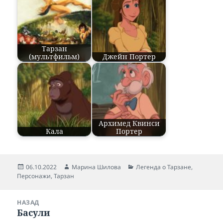
Тарзан
(мультфильм)
Джейн Портер
Архимед Квинси
Кала
Портер
Опубликовано
06.10.2022
Автор
Марина Шилова
Рубрики
Легенда о Тарзане
,
Персонажи
,
Тарзан
Навигация
НАЗАД
по
Басули
Предыдущая
записям