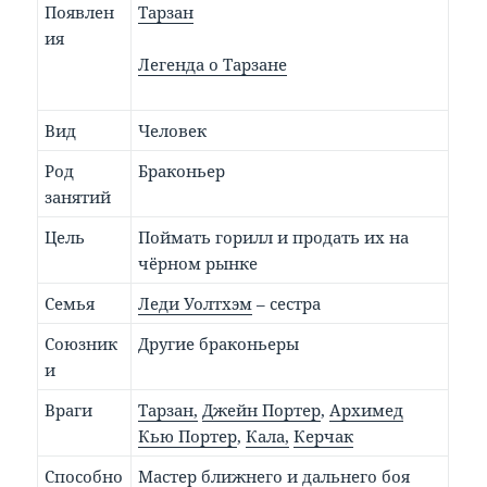
Появлен
Тарзан
ия
Легенда о Тарзане
Вид
Человек
Род
Браконьер
занятий
Цель
Поймать горилл и продать их на
чёрном рынке
Семья
Леди Уолтхэм
– сестра
Союзник
Другие браконьеры
и
Враги
Тарзан,
Джейн Портер
,
Архимед
Кью Портер
,
Кала,
Керчак
Способно
Мастер ближнего и дальнего боя