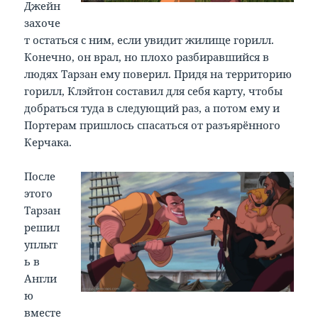
Джейн
захоче
т остаться с ним, если увидит жилище горилл.
Конечно, он врал, но плохо разбиравшийся в
людях Тарзан ему поверил. Придя на территорию
горилл, Клэйтон составил для себя карту, чтобы
добраться туда в следующий раз, а потом ему и
Портерам пришлось спасаться от разъярённого
Керчака.
После
этого
Тарзан
решил
уплыт
ь в
Англи
ю
вместе