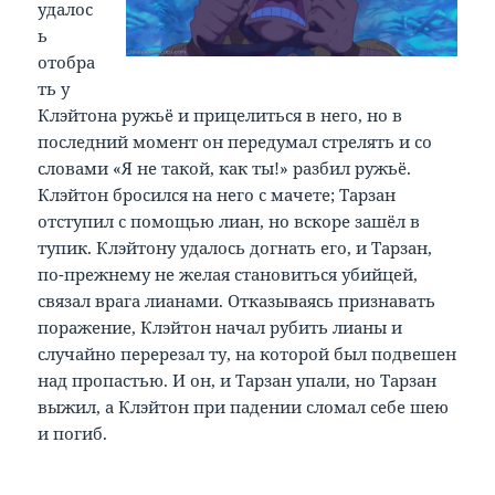
удалос
ь
отобра
ть у
Клэйтона ружьё и прицелиться в него, но в
последний момент он передумал стрелять и со
словами «Я не такой, как ты!» разбил ружьё.
Клэйтон бросился на него с мачете; Тарзан
отступил с помощью лиан, но вскоре зашёл в
тупик. Клэйтону удалось догнать его, и Тарзан,
по-прежнему не желая становиться убийцей,
связал врага лианами. Отказываясь признавать
поражение, Клэйтон начал рубить лианы и
случайно перерезал ту, на которой был подвешен
над пропастью. И он, и Тарзан упали, но Тарзан
выжил, а Клэйтон при падении сломал себе шею
и погиб.