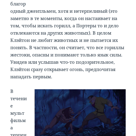
благор
одный джентльмен, хотя и нетерпеливый (это
заметно в те моменты, когда он настаивает на
том, чтобы искать горилл, а Портеры то и дело
отвлекаются на других животных). В целом
Клэйтон не любит животных и не пытается их
понять. В частности, он считает, что все гориллы
жестоки, опасны и понимают только язык силы.
Увидев или услышав что-то подозрительное,
Клэйтон сразу открывает огонь, предпочитая
нападать первым.
В
течени
е
мульт
фильм
а
терпен