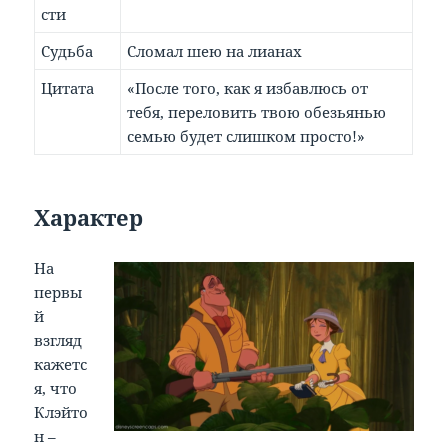
сти
Судьба
Сломал шею на лианах
Цитата
«После того, как я избавлюсь от
тебя, переловить твою обезьянью
семью будет слишком просто!»
Характер
На
первы
й
взгляд
кажетс
я, что
Клэйто
н –