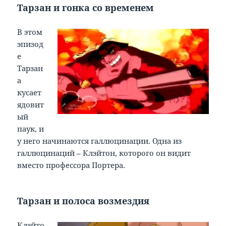
Тарзан и гонка со временем
В этом
эпизод
е
Тарзан
а
кусает
ядовит
ый
паук, и
у него начинаются галлюцинации. Одна из
галлюцинаций – Клэйтон, которого он видит
вместо профессора Портера.
Тарзан и полоса возмездия
Клэйто