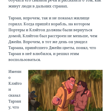
обучить его связной речи и рассказать о том, как
живут люди в дальних странах.
Тарзан, впрочем, так и не показал жилище
горилл. Когда пришёл корабль, на котором
Портеры и Клэйтон должны были вернуться
домой, Клэйтон был расстроен не меньше, чем
Джейн. Впрочем, в тот же день он увидел
Тарзана, принёсшего Джейн цветы, понял, что
Тарзан в неё влюбился, и решил этим
воспользоваться.
Именн
о
Клэйто
н
сказал
Тарзан
у, что