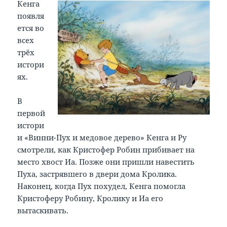
Кенга
появля
ется во
всех
трёх
истори
ях.
В
первой
истори
и «Винни-Пух и медовое дерево» Кенга и Ру
смотрели, как Кристофер Робин прибивает на
место хвост Иа. Позже они пришли навестить
Пуха, застрявшего в двери дома Кролика.
Наконец, когда Пух похудел, Кенга помогла
Кристоферу Робину, Кролику и Иа его
вытаскивать.