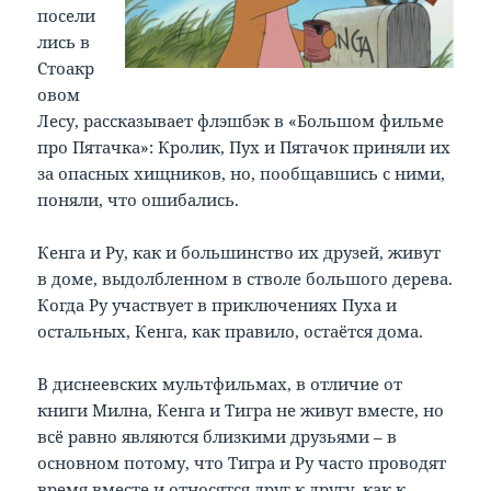
посели
лись в
Стоакр
овом
Лесу, рассказывает флэшбэк в «Большом фильме
про Пятачка»: Кролик, Пух и Пятачок приняли их
за опасных хищников, но, пообщавшись с ними,
поняли, что ошибались.
Кенга и Ру, как и большинство их друзей, живут
в доме, выдолбленном в стволе большого дерева.
Когда Ру участвует в приключениях Пуха и
остальных, Кенга, как правило, остаётся дома.
В диснеевских мультфильмах, в отличие от
книги Милна, Кенга и Тигра не живут вместе, но
всё равно являются близкими друзьями – в
основном потому, что Тигра и Ру часто проводят
время вместе и относятся друг к другу, как к