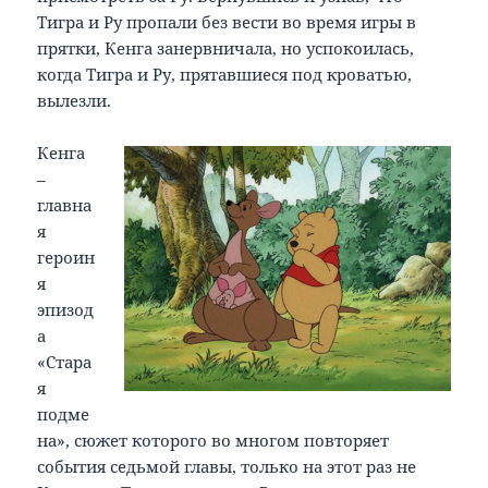
Тигра и Ру пропали без вести во время игры в
прятки, Кенга занервничала, но успокоилась,
когда Тигра и Ру, прятавшиеся под кроватью,
вылезли.
Кенга
–
главна
я
героин
я
эпизод
а
«Стара
я
подме
на», сюжет которого во многом повторяет
события седьмой главы, только на этот раз не