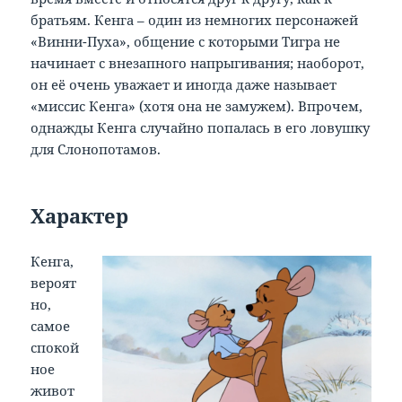
братьям. Кенга – один из немногих персонажей
«Винни-Пуха», общение с которыми Тигра не
начинает с внезапного напрыгивания; наоборот,
он её очень уважает и иногда даже называет
«миссис Кенга» (хотя она не замужем). Впрочем,
однажды Кенга случайно попалась в его ловушку
для Слонопотамов.
Характер
Кенга,
вероят
но,
самое
спокой
ное
живот