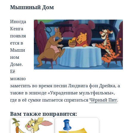
Мышиный Дом
Иногда
Кенга
появля
ется в
Мыши
ном
Доме.
Её
можно
заметить во время песни Людвига фон Дрейка, а
также в эпизоде «Украденные мультфильмы»,
где в её сумке пытается спрятаться
Чёрный Пит
.
Вам также понравится: