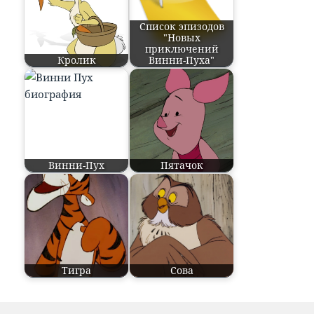
Список эпизодов
"Новых
приключений
Кролик
Винни-Пуха"
Винни-Пух
Пятачок
Тигра
Сова