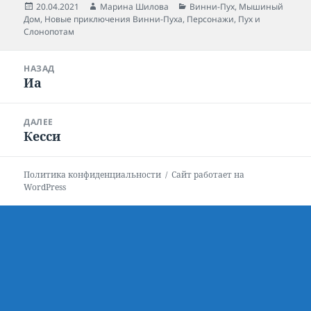
Опубликовано
20.04.2021
Автор
Марина Шилова
Рубрики
Винни-Пух
,
Мышиный
Дом
,
Новые приключения Винни-Пуха
,
Персонажи
,
Пух и
Слонопотам
Навигация
НАЗАД
по
Иа
Предыдущая
записям
запись:
ДАЛЕЕ
Кесси
Следующая
запись:
Политика конфиденциальности
Сайт работает на
WordPress