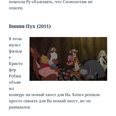
помогла Ру объяснить, что Слонопотам не
опасен.
Винни-Пух (2011)
В этом
мульт
фильм
е
Кристо
фер
Робин
объяв
ил
конкурс на новый хвост для Иа. Кенга решила
просто связать для Иа новый хвост, но он
развязался.