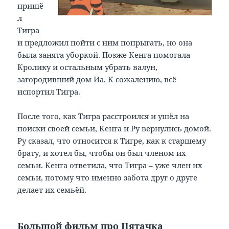
пришё
л
Тигра
и предложил пойти с ним попрыгать, но она
была занята уборкой. Позже Кенга помогала
Кролику и остальным убрать валун,
загородивший дом Иа. К сожалению, всё
испортил Тигра.
После того, как Тигра расстроился и ушёл на
поиски своей семьи, Кенга и Ру вернулись домой.
Ру сказал, что относится к Тигре, как к старшему
брату, и хотел бы, чтобы он был членом их
семьи. Кенга ответила, что Тигра – уже член их
семьи, потому что именно забота друг о друге
делает их семьёй.
Большой фильм про Пятачка