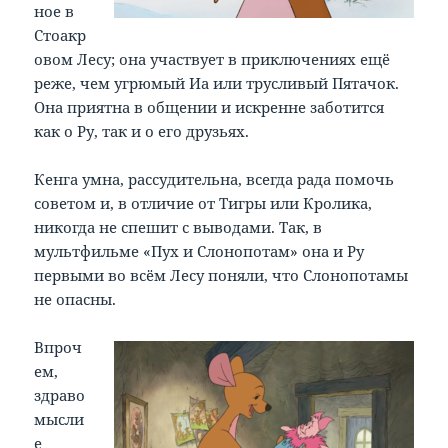
ное в
Стоакр
овом Лесу; она участвует в приключениях ещё
реже, чем угрюмый Иа или трусливый Пятачок.
Она приятна в общении и искренне заботится
как о Ру, так и о его друзьях.
Кенга умна, рассудительна, всегда рада помочь
советом и, в отличие от Тигры или Кролика,
никогда не спешит с выводами. Так, в
мультфильме «Пух и Слонопотам» она и Ру
первыми во всём Лесу поняли, что Слонопотамы
не опасны.
Впроч
ем,
здраво
мысли
е