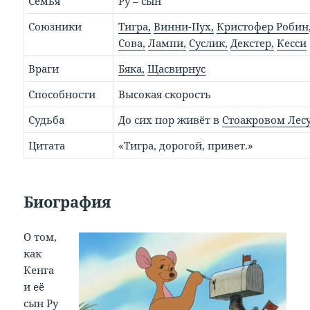
Семья
Ру – сын
Союзники
Тигра,
Винни-Пух,
Кристофер Робин
Сова,
Лампи,
Суслик,
Декстер,
Кесси
Враги
Бяка,
Щасвирнус
Способности
Высокая скорость
Судьба
До сих пор живёт в
Стоакровом Лес
Цитата
«Тигра, дорогой, привет.»
Биография
О том,
как
Кенга
и её
сын Ру