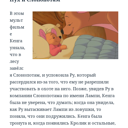
В этом
мульт
фильм
е
Кенга
узнала,
что в
лесу
завёлс
я Слонопотам, и успокоила Ру, который
рассердился из-за того, что ему не разрешили
участвовать в охоте на него. Позже, увидев Ру в
компании Слонопотама по имени Лампи, Кенга
была не уверена, что думать; когда она увидела,
как Ру вытаскивает Лампи из ловушки, то
поняла, что они подружились. Кенга была
тронута и, когда появились Кролик и остальные,