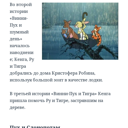
Во второй
истории
«Винни-
Пух и
шумный
день»
началось
наводнени
е; Кенга, Ру
и Тигра
добрались до дома Кристофера Робина,
используя большой зонт в качестве лодки.
В третьей истории «Винни-Пух и Тигра» Кенга
пришла помочь Ру и Тигре, застрявшим на
дереве.
Пух и Слонопотам