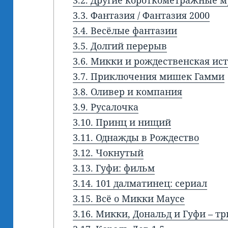
3.2.
Другие короткометражные 
3.3.
Фантазия / Фантазия 2000
3.4.
Весёлые фантазии
3.5.
Долгий перерыв
3.6.
Микки и рождественская ис
3.7.
Приключения мишек Гамми
3.8.
Оливер и компания
3.9.
Русалочка
3.10.
Принц и нищий
3.11.
Однажды в Рождество
3.12.
Чокнутый
3.13.
Гуфи: фильм
3.14.
101 далматинец: сериал
3.15.
Всё о Микки Маусе
3.16.
Микки, Дональд и Гуфи – т