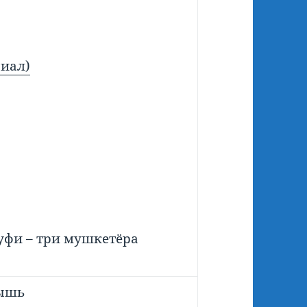
риал)
уфи – три мушкетёра
ышь