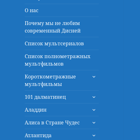
О нас
Почему мы не любим
современный Дисней
Список мультсериалов
Список полнометражных
мультфильмов
раскрыть
Короткометражные
дочернее
мультфильмы
меню
раскрыть
101 далматинец
дочернее
раскрыть
меню
Аладдин
дочернее
раскрыть
меню
Алиса в Стране Чудес
дочернее
раскрыть
меню
Атлантида