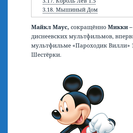
3.17.
Король Лев 1.5
3.18.
Мышиный Дом
Майкл Маус,
сокращённо
Микки
диснеевских мультфильмов, впер
мультфильме «Пароходик Вилли» 1
Шестёрки.