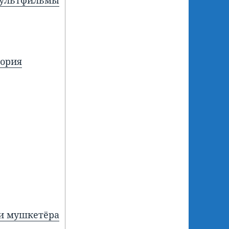
мультфильмы
тория
ри мушкетёра