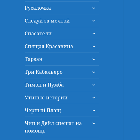
дочернее
раскрыть
меню
Русалочка
дочернее
раскрыть
меню
Следуй за мечтой
дочернее
раскрыть
меню
Спасатели
дочернее
раскрыть
меню
Спящая Красавица
дочернее
раскрыть
меню
Тарзан
дочернее
раскрыть
меню
Три Кабальеро
дочернее
раскрыть
меню
Тимон и Пумба
дочернее
раскрыть
меню
Утиные истории
дочернее
раскрыть
меню
Черный Плащ
дочернее
раскрыть
меню
Чип и Дейл спешат на
дочернее
помощь
меню