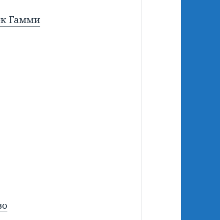
к Гамми
во