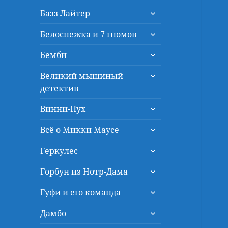
дочернее
раскрыть
меню
Базз Лайтер
дочернее
раскрыть
меню
Белоснежка и 7 гномов
дочернее
раскрыть
меню
Бемби
дочернее
раскрыть
меню
Великий мышиный
дочернее
детектив
меню
раскрыть
Винни-Пух
дочернее
раскрыть
меню
Всё о Микки Маусе
дочернее
раскрыть
меню
Геркулес
дочернее
раскрыть
меню
Горбун из Нотр-Дама
дочернее
раскрыть
меню
Гуфи и его команда
дочернее
раскрыть
меню
Дамбо
дочернее