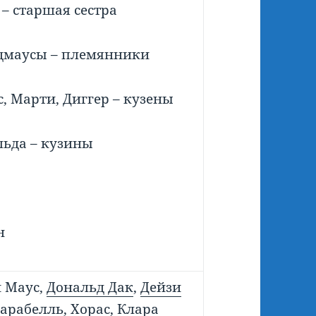
– старшая сестра
дмаусы – племянники
, Марти, Диггер – кузены
ьда – кузины
н
 Маус,
Дональд Дак
,
Дейзи
арабелль,
Хорас,
Клара