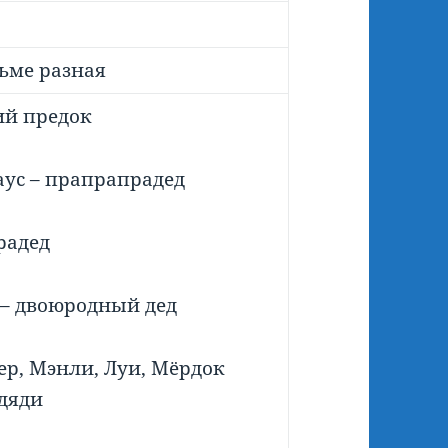
ьме разная
ий предок
ус – прапрапрадед
радед
– двоюродный дед
ер, Мэнли, Луи, Мёрдок
дяди