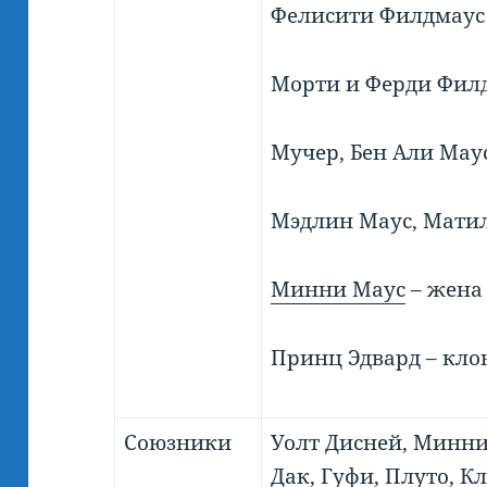
Фелисити Филдмаус 
Морти и Ферди Фил
Мучер, Бен Али Маус
Мэдлин Маус, Матил
Минни Маус
– жена
Принц Эдвард – кло
Союзники
Уолт Дисней, Минни
Дак
,
Гуфи,
Плуто,
Кл