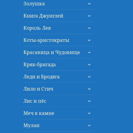
раскрыть
меню
Золушка
дочернее
раскрыть
меню
Книга Джунглей
дочернее
раскрыть
меню
Король Лев
дочернее
раскрыть
меню
Коты-аристократы
дочернее
раскрыть
меню
Красавица и Чудовище
дочернее
раскрыть
меню
Кряк-бригада
дочернее
раскрыть
меню
Леди и Бродяга
дочернее
раскрыть
меню
Лило и Стич
дочернее
раскрыть
меню
Лис и пёс
дочернее
раскрыть
меню
Меч в камне
дочернее
раскрыть
меню
Мулан
дочернее