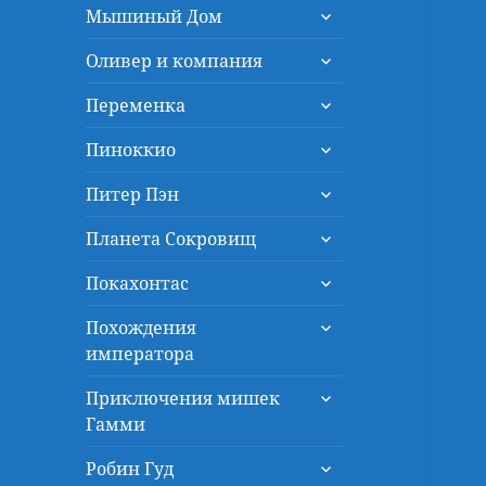
раскрыть
меню
Мышиный Дом
дочернее
раскрыть
меню
Оливер и компания
дочернее
раскрыть
меню
Переменка
дочернее
раскрыть
меню
Пиноккио
дочернее
раскрыть
меню
Питер Пэн
дочернее
раскрыть
меню
Планета Сокровищ
дочернее
раскрыть
меню
Покахонтас
дочернее
раскрыть
меню
Похождения
дочернее
императора
меню
раскрыть
Приключения мишек
дочернее
Гамми
меню
раскрыть
Робин Гуд