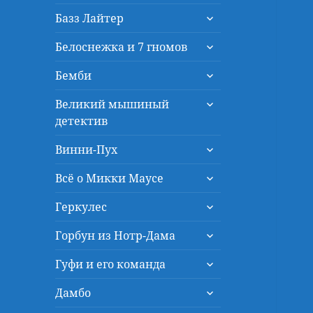
дочернее
раскрыть
меню
Базз Лайтер
дочернее
раскрыть
меню
Белоснежка и 7 гномов
дочернее
раскрыть
меню
Бемби
дочернее
раскрыть
меню
Великий мышиный
дочернее
детектив
меню
раскрыть
Винни-Пух
дочернее
раскрыть
меню
Всё о Микки Маусе
дочернее
раскрыть
меню
Геркулес
дочернее
раскрыть
меню
Горбун из Нотр-Дама
дочернее
раскрыть
меню
Гуфи и его команда
дочернее
раскрыть
меню
Дамбо
дочернее