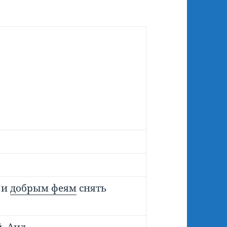
и
добрым феям
снять