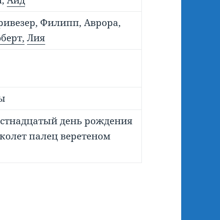
й,
Аид
ривезер, Филипп, Аврора,
берт,
Лия
ы
шестнадцатый день рождения
уколет палец веретеном