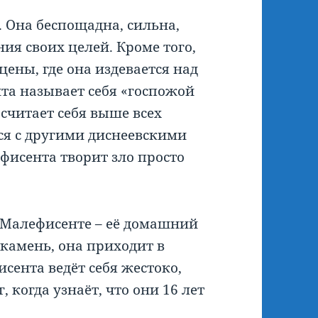
 Она беспощадна, сильна,
ния своих целей. Кроме того,
цены, где она издевается над
а называет себя «госпожой
а считает себя выше всех
ся с другими диснеевскими
ефисента творит зло просто
 Малефисенте – её домашний
 камень, она приходит в
сента ведёт себя жестоко,
 когда узнаёт, что они 16 лет