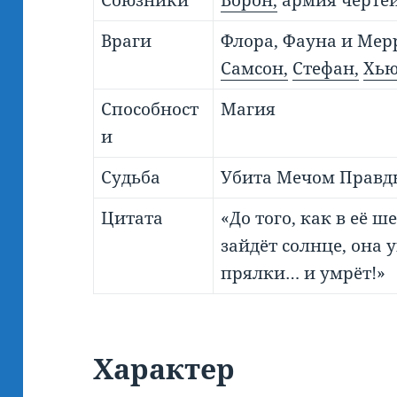
Союзники
Ворон,
армия черте
Враги
Флора, Фауна и Мер
Самсон,
Стефан,
Хью
Способност
Магия
и
Судьба
Убита Мечом Правд
Цитата
«До того, как в её 
зайдёт солнце, она 
прялки… и умрёт!»
Характер