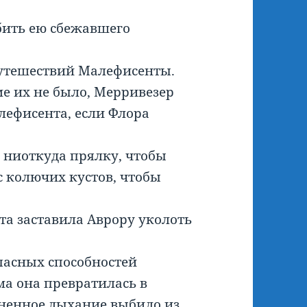
бить ею сбежавшего
утешествий Малефисенты.
е их не было, Мерривезер
лефисента, если Флора
 ниоткуда прялку, чтобы
с колючих кустов, чтобы
а заставила Аврору уколоть
пасных способностей
а она превратилась в
гненное дыхание выбило из