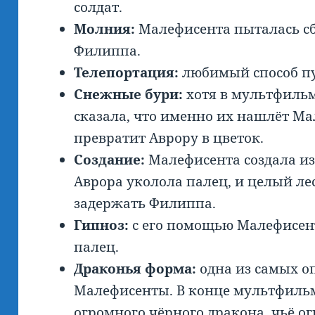
солдат.
Молния:
Малефисента пыталась с
Филиппа.
Телепортация:
любимый способ п
Снежные бури:
хотя в мультфильм
сказала, что именно их нашлёт Ма
превратит Аврору в цветок.
Создание:
Малефисента создала из
Аврора уколола палец, и целый ле
задержать Филиппа.
Гипноз:
с его помощью Малефисент
палец.
Драконья форма:
одна из самых о
Малефисенты. В конце мультфильм
огромного чёрного дракона, чьё о