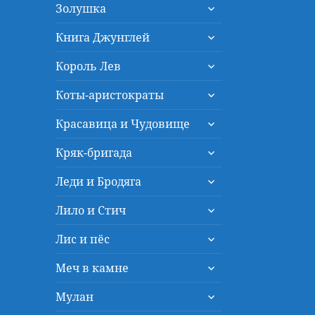
раскрыть
меню
Золушка
дочернее
раскрыть
меню
Книга Джунглей
дочернее
раскрыть
меню
Король Лев
дочернее
раскрыть
меню
Коты-аристократы
дочернее
раскрыть
меню
Красавица и Чудовище
дочернее
раскрыть
меню
Кряк-бригада
дочернее
раскрыть
меню
Леди и Бродяга
дочернее
раскрыть
меню
Лило и Стич
дочернее
раскрыть
меню
Лис и пёс
дочернее
раскрыть
меню
Меч в камне
дочернее
раскрыть
меню
Мулан
дочернее