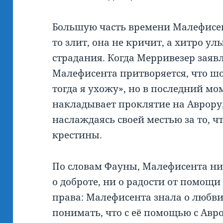
Большую часть времени Малефисент
то злит, она не кричит, а хитро ул
страдания. Когда Мерривезер заявл
Малефисента притворяется, что шо
тогда я ухожу», но в последний мо
накладывает проклятие на Аврору, 
наслаждаясь своей местью за то, ч
крестины.
По словам Фауны, Малефисента нич
о доброте, ни о радости от помощи
права: Малефисента знала о любви
понимать, что с её помощью с Авр