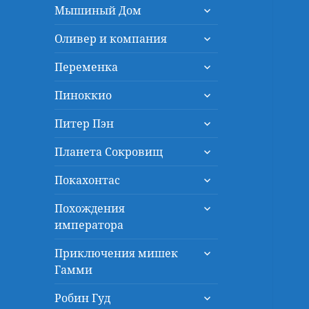
раскрыть
меню
Мышиный Дом
дочернее
раскрыть
меню
Оливер и компания
дочернее
раскрыть
меню
Переменка
дочернее
раскрыть
меню
Пиноккио
дочернее
раскрыть
меню
Питер Пэн
дочернее
раскрыть
меню
Планета Сокровищ
дочернее
раскрыть
меню
Покахонтас
дочернее
раскрыть
меню
Похождения
дочернее
императора
меню
раскрыть
Приключения мишек
дочернее
Гамми
меню
раскрыть
Робин Гуд