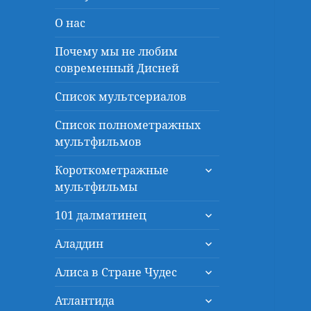
О нас
Почему мы не любим
современный Дисней
Список мультсериалов
Список полнометражных
мультфильмов
раскрыть
Короткометражные
дочернее
мультфильмы
меню
раскрыть
101 далматинец
дочернее
раскрыть
меню
Аладдин
дочернее
раскрыть
меню
Алиса в Стране Чудес
дочернее
раскрыть
меню
Атлантида