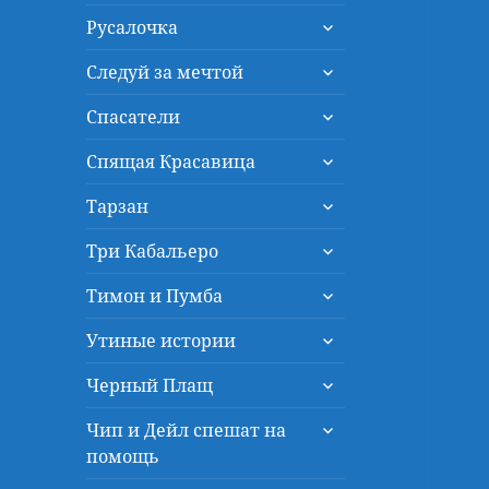
дочернее
раскрыть
меню
Русалочка
дочернее
раскрыть
меню
Следуй за мечтой
дочернее
раскрыть
меню
Спасатели
дочернее
раскрыть
меню
Спящая Красавица
дочернее
раскрыть
меню
Тарзан
дочернее
раскрыть
меню
Три Кабальеро
дочернее
раскрыть
меню
Тимон и Пумба
дочернее
раскрыть
меню
Утиные истории
дочернее
раскрыть
меню
Черный Плащ
дочернее
раскрыть
меню
Чип и Дейл спешат на
дочернее
помощь
меню