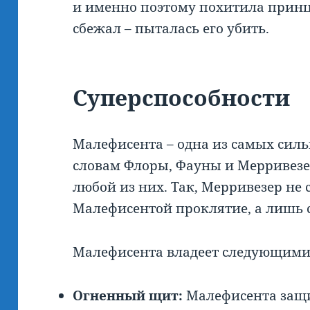
и именно поэтому похитила принц
сбежал – пыталась его убить.
Суперспособности
Малефисента – одна из самых силь
словам Флоры, Фауны и Мерривезе
любой из них. Так, Мерривезер не
Малефисентой проклятие, а лишь с
Малефисента владеет следующими
Огненный щит:
Малефисента защи