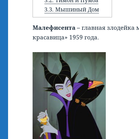
3.2.
Тимон и Пумба
3.3.
Мышиный Дом
Малефисента –
главная злодейка
красавица» 1959 года.