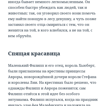
иногда бывает немного легкомысленным. Он
способен быстро убеждать как людей, так и
животных: так, он уговорил своего коня помочь
ему найти поющую в лесу девушку, а чуть позже
заставил своего отца смириться с тем, что он
женится на той, в кого влюбился, а не на той, с
кем обручён.
Спящая красавица
Маленький Филипп и его отец, король Хьюберт,
были приглашены на крестины принцессы
Авроры, новорождённой дочери короля Стефана
и королевы Лии. На крестинах было решено, что
однажды Филипп и Аврора поженятся; сам
Филипп отнёсся к этой идее без особого
энтузиазма. Филипп испугался, когда на праздник
явилась злая фея Малефисента и наложила на