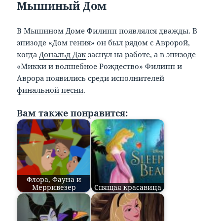
Мышиный Дом
В Мышином Доме Филипп появлялся дважды. В
эпизоде «Дом гения» он был рядом с Авророй,
когда
Дональд Дак
заснул на работе, а в эпизоде
«Микки и волшебное Рождество» Филипп и
Аврора появились среди исполнителей
финальной песни
.
Вам также понравится:
Флора, Фауна и
Мерривезер
Спящая красавица