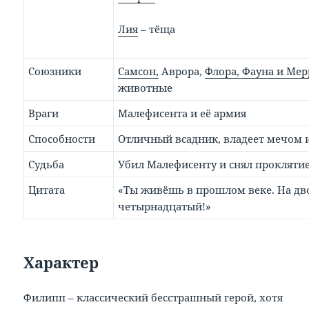
Лия
– тёща
Союзники
Самсон,
Аврора,
Флора, Фауна и Мер
животные
Враги
Малефисента и её армия
Способности
Отличный всадник, владеет мечом
Судьба
Убил Малефисенту и снял прокляти
Цитата
«Ты живёшь в прошлом веке. На дв
четырнадцатый!»
Характер
Филипп – классический бесстрашный герой, хотя