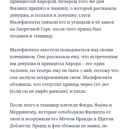
принцессой Авророй. Вечером того же дня
Филипп пришёл в хижину, о которой рассказала
девушка, и попался в ловушку: слуги
Малефисенты связали его и утащили в её замок
на Запретной Горе, после чего принц был
посажен в темницу.
Малефисента захотела поиздеваться над своим
пленником. Она рассказала ему, что встреченная
им девушка и принцесса Аврора – это один
человек, но теперь ему не быть с ней, потому что
она заснула зачарованным сном. Малефисента
объявила, что отпустит принца через сто лет
(если он не умрёт раньше), и ушла.
После этого в темницу влетели Флора, Фауна и
Мерривезер, которые освободили Филиппа от
оков и вооружили его Мечом Правды и Щитом
Доблести. Принц и феи сбежали из замка, но