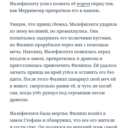
Малефисенту успел позвать её
ворон
перед тем,
как Мерривезер превратила его в камень.
Увидев, что принц сбежал, Малефисента ударила
по нему молнией, но промахнулась. Она
попыталась задержать его колючими кустами,
но Филипп прорубился через них с помощью
меча. Наконец, Малефисента появилась перед
входом в замок, превратилась в дракона и
приготовилась прикончить Филиппа. Ей удалось
загнать принца на край утёса и оставить его без
щита. После этого Филипп швырнул свой меч ей
в живот, смертельно ранив её, и чуть не погиб
сам, когда утёс рухнул под огромным весом
дракона.
Малефисента была мертва; Филипп вошёл в
замок Стефана и обнаружил, что все его жители
и гости спят. Он поднялся на верхний этаж самой