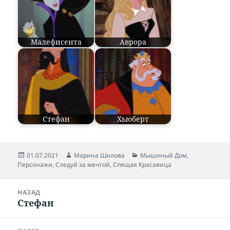
Малефисента
Аврора
Стефан
Хьюберт
Опубликовано
01.07.2021
Автор
Марина Шилова
Рубрики
Мышиный Дом
,
Персонажи
,
Следуй за мечтой
,
Спящая Красавица
Навигация
НАЗАД
по
Стефан
Предыдущая
записям
запись: