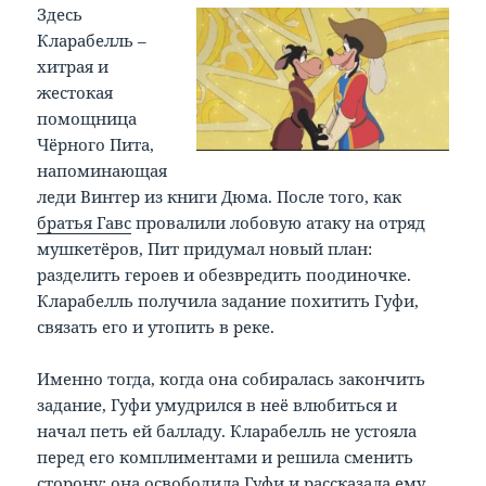
Здесь
Кларабелль –
хитрая и
жестокая
помощница
Чёрного Пита,
напоминающая
леди Винтер из книги Дюма. После того, как
братья Гавс
провалили лобовую атаку на отряд
мушкетёров, Пит придумал новый план:
разделить героев и обезвредить поодиночке.
Кларабелль получила задание похитить Гуфи,
связать его и утопить в реке.
Именно тогда, когда она собиралась закончить
задание, Гуфи умудрился в неё влюбиться и
начал петь ей балладу. Кларабелль не устояла
перед его комплиментами и решила сменить
сторону: она освободила Гуфи и рассказала ему,