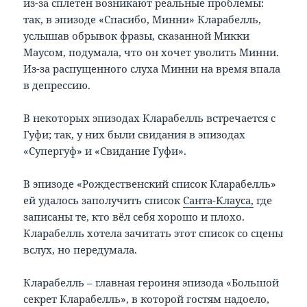
из-за сплетен возникают реальные проблемы:
так, в эпизоде «Спасибо, Минни» Кларабелль,
услышав обрывок фразы, сказанной Микки
Маусом, подумала, что он хочет уволить Минни.
Из-за распущенного слуха Минни на время впала
в депрессию.
В некоторых эпизодах Кларабелль встречается с
Гуфи; так, у них были свидания в эпизодах
«Супергуф» и «Свидание Гуфи».
В эпизоде «Рождественский список Кларабелль»
ей удалось заполучить список
Санта-Клауса,
где
записаны те, кто вёл себя хорошо и плохо.
Кларабелль хотела зачитать этот список со сцены
вслух, но передумала.
Кларабелль – главная героиня эпизода «Большой
секрет Кларабелль», в которой гостям надоело,