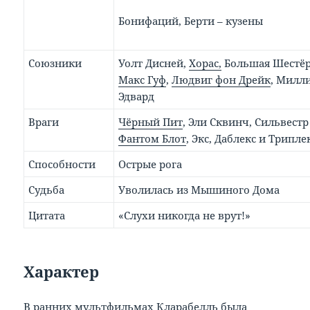
Бонифаций, Берти – кузены
Союзники
Уолт Дисней,
Хорас,
Большая Шестё
Макс Гуф
,
Людвиг фон Дрейк
, Милл
Эдвард
Враги
Чёрный Пит
, Эли Сквинч, Сильвест
Фантом Блот
, Экс, Даблекс и Трипле
Способности
Острые рога
Судьба
Уволилась из Мышиного Дома
Цитата
«Слухи никогда не врут!»
Характер
В ранних мультфильмах Кларабелль была