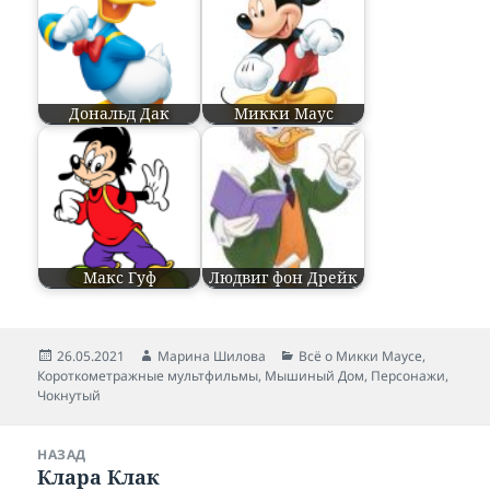
Дональд Дак
Микки Маус
Макс Гуф
Людвиг фон Дрейк
Опубликовано
26.05.2021
Автор
Марина Шилова
Рубрики
Всё о Микки Маусе
,
Короткометражные мультфильмы
,
Мышиный Дом
,
Персонажи
,
Чокнутый
Навигация
НАЗАД
по
Клара Клак
Предыдущая