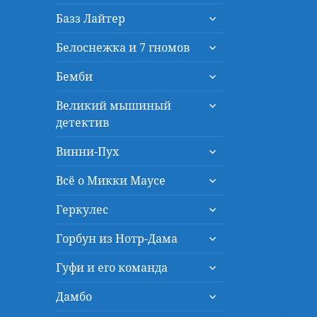
дочернее
раскрыть
меню
Базз Лайтер
дочернее
раскрыть
меню
Белоснежка и 7 гномов
дочернее
раскрыть
меню
Бемби
дочернее
раскрыть
меню
Великий мышиный
дочернее
детектив
меню
раскрыть
Винни-Пух
дочернее
раскрыть
меню
Всё о Микки Маусе
дочернее
раскрыть
меню
Геркулес
дочернее
раскрыть
меню
Горбун из Нотр-Дама
дочернее
раскрыть
меню
Гуфи и его команда
дочернее
раскрыть
меню
Дамбо
дочернее