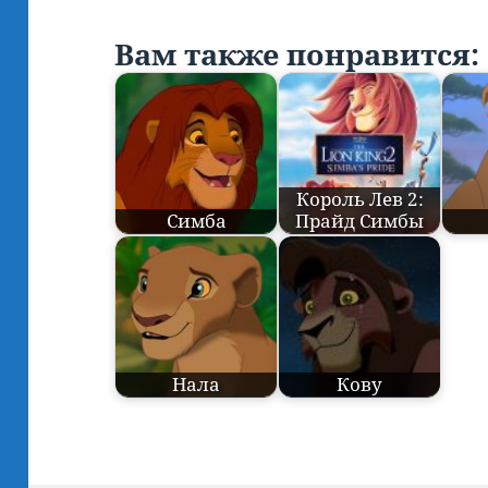
Вам также понравится:
Король Лев 2:
Симба
Прайд Симбы
Нала
Кову