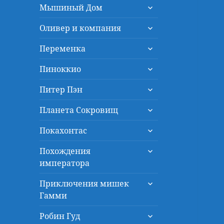
раскрыть
меню
Мышиный Дом
дочернее
раскрыть
меню
Оливер и компания
дочернее
раскрыть
меню
Переменка
дочернее
раскрыть
меню
Пиноккио
дочернее
раскрыть
меню
Питер Пэн
дочернее
раскрыть
меню
Планета Сокровищ
дочернее
раскрыть
меню
Покахонтас
дочернее
раскрыть
меню
Похождения
дочернее
императора
меню
раскрыть
Приключения мишек
дочернее
Гамми
меню
раскрыть
Робин Гуд