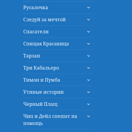
дочернее
раскрыть
меню
Русалочка
дочернее
раскрыть
меню
Следуй за мечтой
дочернее
раскрыть
меню
Спасатели
дочернее
раскрыть
меню
Спящая Красавица
дочернее
раскрыть
меню
Тарзан
дочернее
раскрыть
меню
Три Кабальеро
дочернее
раскрыть
меню
Тимон и Пумба
дочернее
раскрыть
меню
Утиные истории
дочернее
раскрыть
меню
Черный Плащ
дочернее
раскрыть
меню
Чип и Дейл спешат на
дочернее
помощь
меню