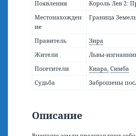
Появления
Король Лев 2: 
Местонахожден
Граница Земель
ие
Правитель
Зира
Жители
Львы-изгнанни
Посетители
Киара,
Симба
Судьба
Заброшены пос
Описание
Внешние земли представляют собой