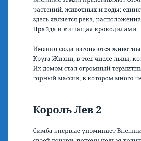
растений, животных и воды; един
здесь является река, расположенн
Прайда и кишащая крокодилами.
Именно сюда изгоняются животны
Круга Жизни, в том числе львы, 
Их домом стал огромный термит
горный массив, в котором много п
Король Лев 2
Симба впервые упоминает Внешние
своей дочери, почему нельзя ходи