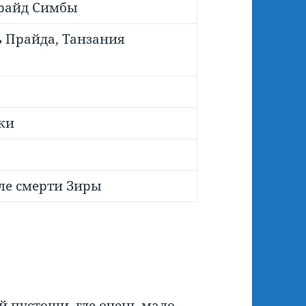
Прайд Симбы
 Прайда, Танзания
ки
ле смерти Зиры
 пустоши, где очень мало