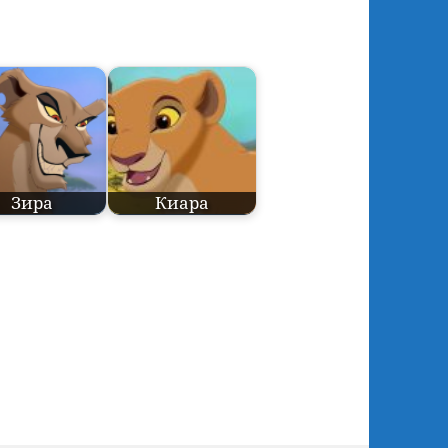
Зира
Киара