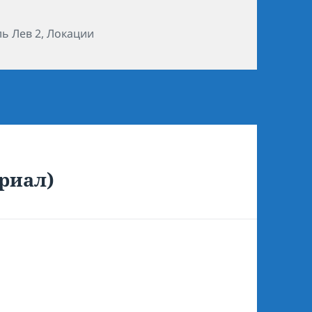
ики
ь Лев 2
,
Локации
риал)