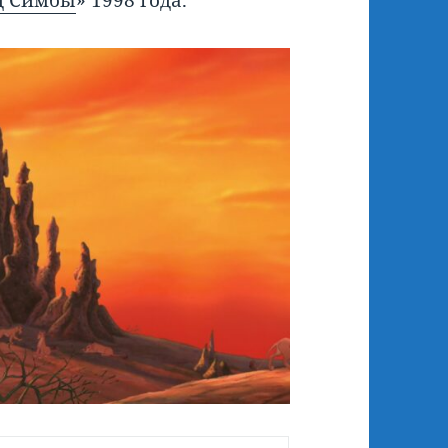
йд Симбы
» 1998 года.