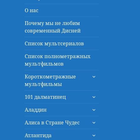
О нас
Почему мы не любим
современный Дисней
Список мультсериалов
Список полнометражных
мультфильмов
раскрыть
Короткометражные
дочернее
мультфильмы
меню
раскрыть
101 далматинец
дочернее
раскрыть
меню
Аладдин
дочернее
раскрыть
меню
Алиса в Стране Чудес
дочернее
раскрыть
меню
Атлантида