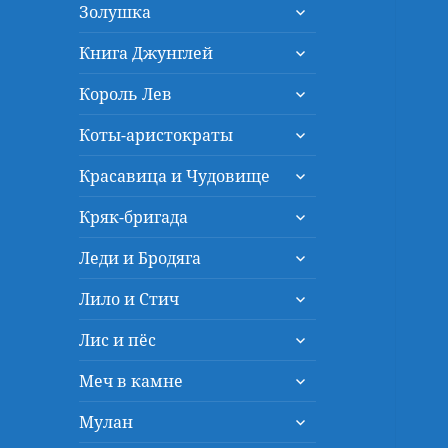
раскрыть
меню
Золушка
дочернее
раскрыть
меню
Книга Джунглей
дочернее
раскрыть
меню
Король Лев
дочернее
раскрыть
меню
Коты-аристократы
дочернее
раскрыть
меню
Красавица и Чудовище
дочернее
раскрыть
меню
Кряк-бригада
дочернее
раскрыть
меню
Леди и Бродяга
дочернее
раскрыть
меню
Лило и Стич
дочернее
раскрыть
меню
Лис и пёс
дочернее
раскрыть
меню
Меч в камне
дочернее
раскрыть
меню
Мулан
дочернее