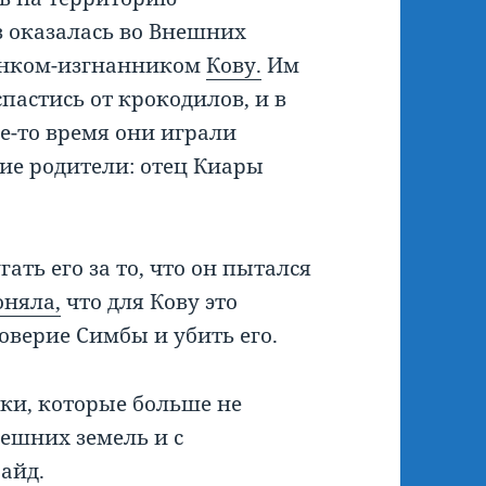
з оказалась во Внешних
вёнком-изгнанником
Кову.
Им
пастись от крокодилов, и в
е-то время они играли
ие родители: отец Киары
ать его за то, что он пытался
оняла,
что для Кову это
оверие Симбы и убить его.
ки, которые больше не
ешних земель и с
айд.