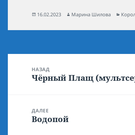
Опубликовано
16.02.2023
Автор
Марина Шилова
Рубр
Корол
Навигация
по
НАЗАД
Чёрный Плащ (мультсе
записям
Предыдущая
запись:
ДАЛЕЕ
Водопой
Следующая
запись: