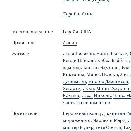
Лерой и Стич
Местонахождение
Гавайи, США
Правитель
Аноло
Жители
Лило Пелекай
,
Нани Пелекай
,
Венди Пликли
,
Кобра Бабблз
,
Эдмондс
,
миссис Эдмондс
,
Еле
Виктория,
Моцес Пулоки
,
Линн
Джеймсон
,
мистер Джеймсон
Хегарти
,
Луки,
Мици Сузуки и
Кахико
,
Сара,
Николь,
Чапс, М
часть экспериментов
Посетители
Верховный консул
,
капитан Г
мороженого
,
Чарльз и Мэри
,
Ж
мистер Купер
,
тётя Стейси
,
Глэ