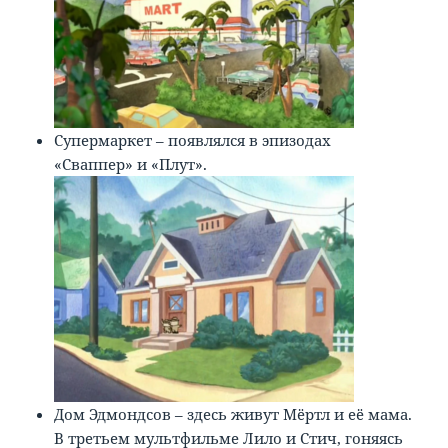
Супермаркет – появлялся в эпизодах
«Сваппер» и «Плут».
Дом Эдмондсов – здесь живут Мёртл и её мама.
В третьем мультфильме Лило и Стич, гоняясь