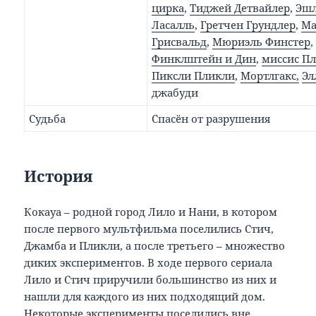
цирка
,
Тиджей Детвайлер
,
Эшл
Ласалль
,
Гретчен Грундлер
,
Ма
Грисвальд
,
Мюриэль Финстер
Финклштейн и Дин
,
миссис П
Пиксли Пликли
,
Мортлгакс,
Эл
джабуди
Судьба
Спасён от разрушения
История
Кокауа – родной город Лило и Нани, в котором
после первого мультфильма поселились Стич,
Джамба и Пликли, а после третьего – множество
диких экспериментов. В ходе первого сериала
Лило и Стич приручили большинство из них и
нашли для каждого из них подходящий дом.
Некоторые эксперименты поселились вне