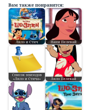
Вам также понравится:
Лило и Стич
Нани Пелекай
Список эпизодов
«Лило и Стича»
Лило Пелекай