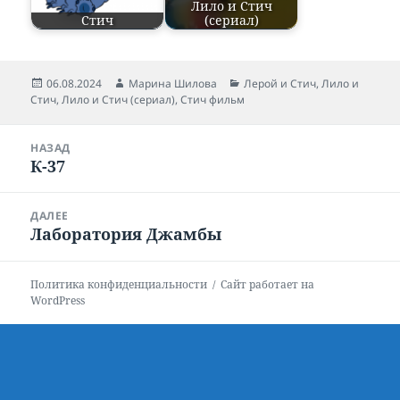
Лило и Стич
Стич
(сериал)
Опубликовано
06.08.2024
Автор
Марина Шилова
Рубрики
Лерой и Стич
,
Лило и
Стич
,
Лило и Стич (сериал)
,
Стич фильм
Навигация
НАЗАД
по
К-37
Предыдущая
записям
запись:
ДАЛЕЕ
Лаборатория Джамбы
Следующая
запись:
Политика конфиденциальности
Сайт работает на
WordPress