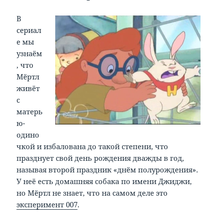
В
сериал
е мы
узнаём
, что
Мёртл
живёт
с
матерь
ю-
одино
чкой и избалована до такой степени, что
празднует свой день рождения дважды в год,
называя второй праздник «днём полурождения».
У неё есть домашняя собака по имени Джиджи,
но Мёртл не знает, что на самом деле это
эксперимент 007
.