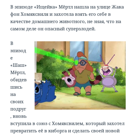
В эпизоде «Ищейка» Мёртл нашла на улице Жака
фон Хомяксвиля и захотела взять его себе в
качестве домашнего животного, не зная, что на
самом деле он опасный суперзлодей.
В
эпизод
е
«Шаш»
Мёртл,
обидев
шись
на
своих
подруг
, вновь
вступила в союз с Хомяксвилем, который захотел
превратить её в киборга и сделать своей новой