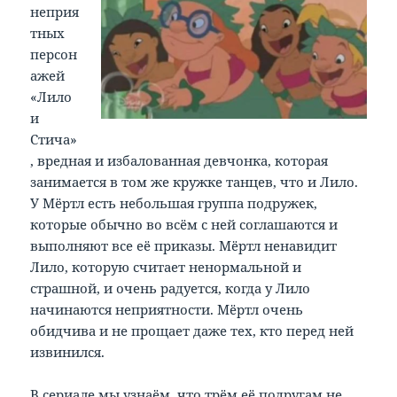
неприя
тных
персон
ажей
«Лило
и
Стича»
, вредная и избалованная девчонка, которая
занимается в том же кружке танцев, что и Лило.
У Мёртл есть небольшая группа подружек,
которые обычно во всём с ней соглашаются и
выполняют все её приказы. Мёртл ненавидит
Лило, которую считает ненормальной и
страшной, и очень радуется, когда у Лило
начинаются неприятности. Мёртл очень
обидчива и не прощает даже тех, кто перед ней
извинился.
В сериале мы узнаём, что трём её подругам не