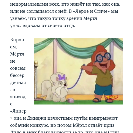
ненормальными всех, кто живёт не так, как она,
или не соглашается с ней. В «Лерое и Стиче» мы
узнаём, что такую точку зрения Мёртл
унаследовала от своего отца.
Впроч
ем,
Мёртл
не
совсем
бессер
дечная
: в
эпизод
е
«Яппер
» она и Джиджи нечестным путём выигрывают
собачий конкурс, но потом Мёртл отдаёт приз
Лило в знак благодарности за то, что она и Стич