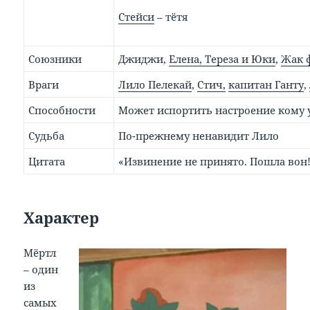
Стейси
– тётя
Союзники
Джиджи,
Елена, Тереза и Юки
,
Жак 
Враги
Лило Пелекай
,
Стич,
капитан Ганту
,
Способности
Может испортить настроение кому 
Судьба
По-прежнему ненавидит Лило
Цитата
«Извинение не принято. Пошла вон
Характер
Мёртл
– один
из
самых