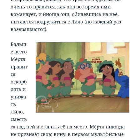
очень-то нравится, как она всё время ими
командует, и иногда они, обидевшись на неё,
пытаются подружиться с Лило (но каждый раз
возвращаются).
Больш
е всего
Мёртл
нравит
ся
оскорб
лять и
унижа
ть
Лило,
смеять
ся над ней и ставить её на место. Мёртл никогда
не признаёт свою вину: в первом мультфильме