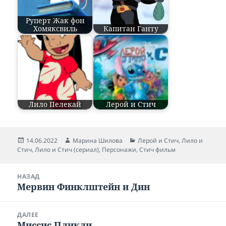
Руперт Жак фон
Хомяксвиль
Капитан Ганту
Лило Пелекай
Лерой и Стич
Опубликовано
14.06.2022
Автор
Марина Шилова
Рубрики
Лерой и Стич
,
Лило и
Стич
,
Лило и Стич (сериал)
,
Персонажи
,
Стич фильм
Навигация
НАЗАД
по
Мервин Финклштейн и Дин
Предыдущая
записям
запись:
ДАЛЕЕ
Миссис Пликли
Следующая