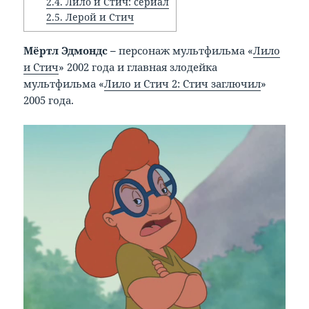
2.4.
Лило и Стич: сериал
2.5.
Лерой и Стич
Мёртл Эдмондс –
персонаж мультфильма «
Лило
и Стич
» 2002 года и главная злодейка
мультфильма «
Лило и Стич 2: Стич заглючил
»
2005 года.