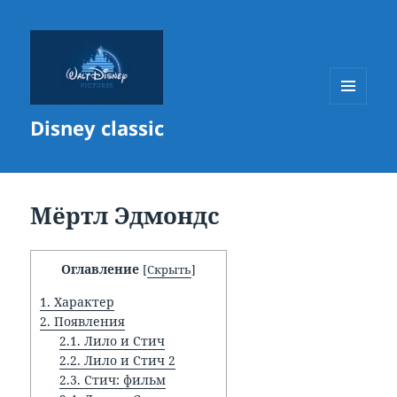
МЕНЮ
Disney classic
И
ВИДЖЕТЫ
Мёртл Эдмондс
Оглавление
[
Скрыть
]
1.
Характер
2.
Появления
2.1.
Лило и Стич
2.2.
Лило и Стич 2
2.3.
Стич: фильм