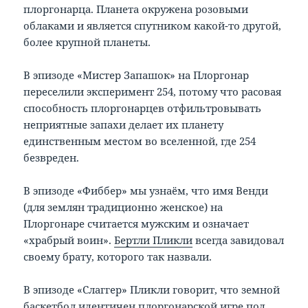
плоргонарца. Планета окружена розовыми
облаками и является спутником какой-то другой,
более крупной планеты.
В эпизоде «Мистер Запашок» на Плоргонар
переселили эксперимент 254, потому что расовая
способность плоргонарцев отфильтровывать
неприятные запахи делает их планету
единственным местом во вселенной, где 254
безвреден.
В эпизоде «Фиббер» мы узнаём, что имя Венди
(для землян традиционно женское) на
Плоргонаре считается мужским и означает
«храбрый воин».
Бертли Пликли
всегда завидовал
своему брату, которого так назвали.
В эпизоде «Слаггер» Пликли говорит, что земной
баскетбол идентичен плоргонарской игре под