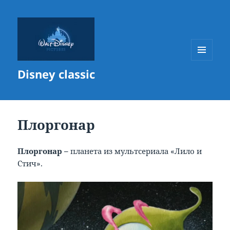
МЕНЮ
Disney classic
И
ВИДЖЕТЫ
Плоргонар
Плоргонар –
планета из мультсериала «Лило и
Стич».