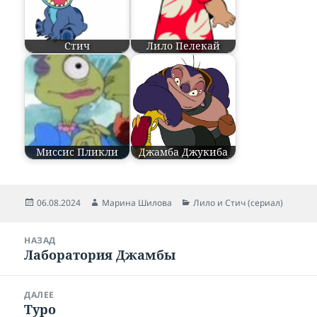
Стич
Лило Пелекай
Миссис Пликли
Джамба Джукиба
Опубликовано
06.08.2024
Автор
Марина Шилова
Рубрики
Лило и Стич (сериал)
Навигация
НАЗАД
по
Лаборатория Джамбы
Предыдущая
записям
запись:
ДАЛЕЕ
Туро
Следующая