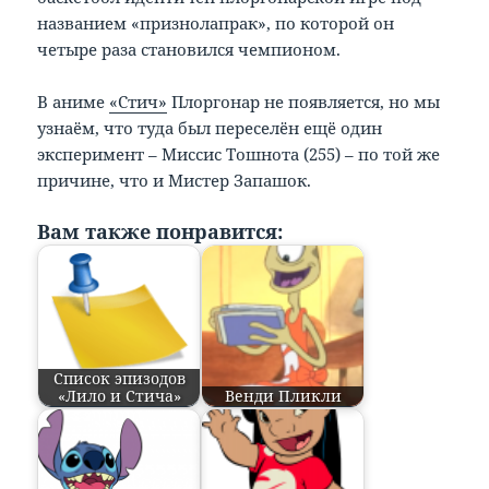
названием «признолапрак», по которой он
четыре раза становился чемпионом.
В аниме
«Стич»
Плоргонар не появляется, но мы
узнаём, что туда был переселён ещё один
эксперимент – Миссис Тошнота (255) – по той же
причине, что и Мистер Запашок.
Вам также понравится:
Список эпизодов
«Лило и Стича»
Венди Пликли