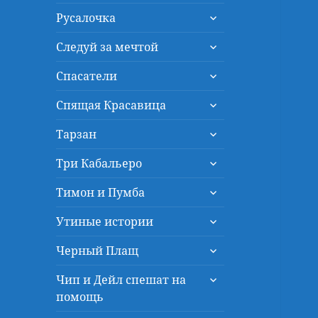
дочернее
раскрыть
меню
Русалочка
дочернее
раскрыть
меню
Следуй за мечтой
дочернее
раскрыть
меню
Спасатели
дочернее
раскрыть
меню
Спящая Красавица
дочернее
раскрыть
меню
Тарзан
дочернее
раскрыть
меню
Три Кабальеро
дочернее
раскрыть
меню
Тимон и Пумба
дочернее
раскрыть
меню
Утиные истории
дочернее
раскрыть
меню
Черный Плащ
дочернее
раскрыть
меню
Чип и Дейл спешат на
дочернее
помощь
меню