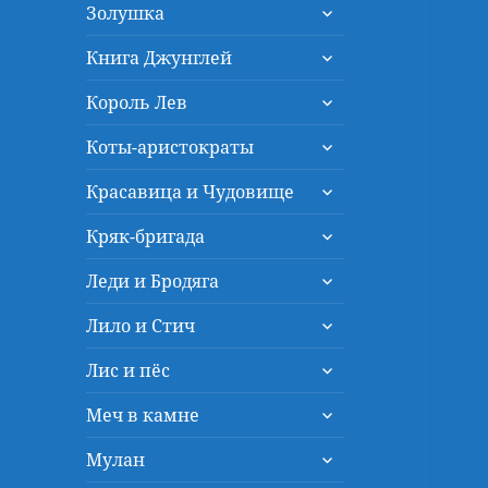
раскрыть
меню
Золушка
дочернее
раскрыть
меню
Книга Джунглей
дочернее
раскрыть
меню
Король Лев
дочернее
раскрыть
меню
Коты-аристократы
дочернее
раскрыть
меню
Красавица и Чудовище
дочернее
раскрыть
меню
Кряк-бригада
дочернее
раскрыть
меню
Леди и Бродяга
дочернее
раскрыть
меню
Лило и Стич
дочернее
раскрыть
меню
Лис и пёс
дочернее
раскрыть
меню
Меч в камне
дочернее
раскрыть
меню
Мулан
дочернее