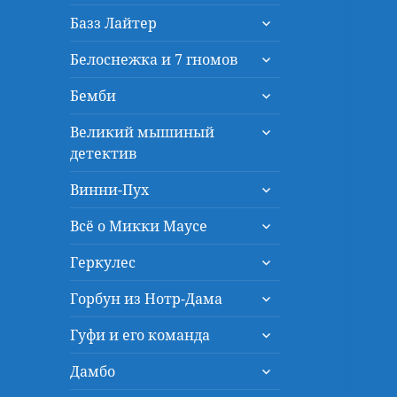
дочернее
раскрыть
меню
Базз Лайтер
дочернее
раскрыть
меню
Белоснежка и 7 гномов
дочернее
раскрыть
меню
Бемби
дочернее
раскрыть
меню
Великий мышиный
дочернее
детектив
меню
раскрыть
Винни-Пух
дочернее
раскрыть
меню
Всё о Микки Маусе
дочернее
раскрыть
меню
Геркулес
дочернее
раскрыть
меню
Горбун из Нотр-Дама
дочернее
раскрыть
меню
Гуфи и его команда
дочернее
раскрыть
меню
Дамбо
дочернее