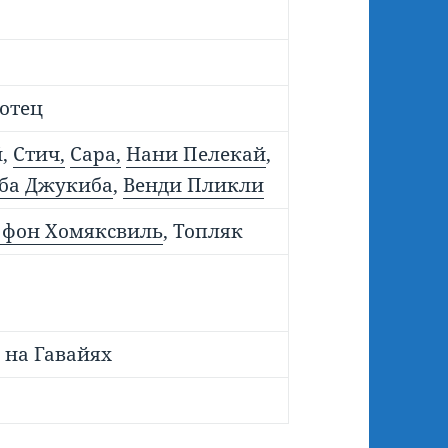
 отец
й,
Стич,
Сара,
Нани Пелекай
,
ба Джукиба
,
Венди Пликли
 фон Хомяксвиль
, Топляк
 на Гавайях