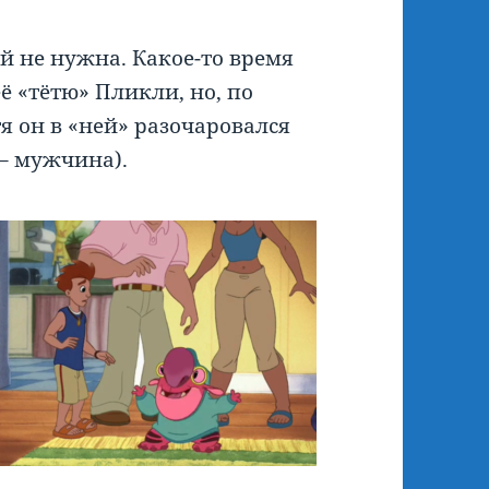
й не нужна. Какое-то время
её «тётю» Пликли, но, по
я он в «ней» разочаровался
 – мужчина).