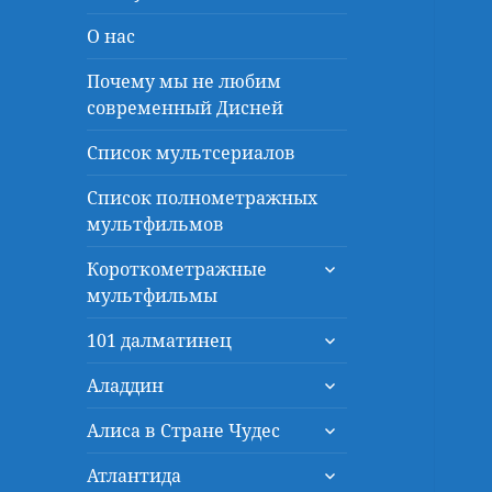
О нас
Почему мы не любим
современный Дисней
Список мультсериалов
Список полнометражных
мультфильмов
раскрыть
Короткометражные
дочернее
мультфильмы
меню
раскрыть
101 далматинец
дочернее
раскрыть
меню
Аладдин
дочернее
раскрыть
меню
Алиса в Стране Чудес
дочернее
раскрыть
меню
Атлантида