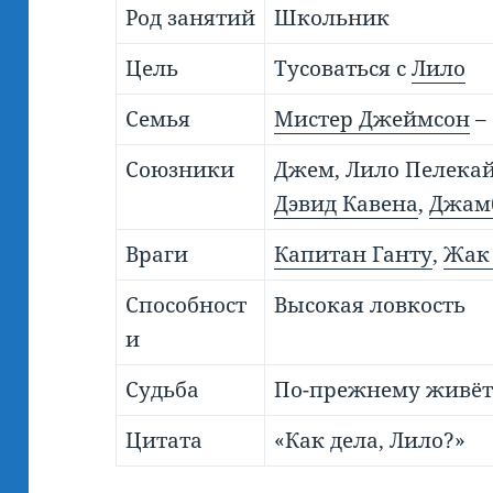
Род занятий
Школьник
Цель
Тусоваться с
Лило
Семья
Мистер Джеймсон
–
Союзники
Джем, Лило Пелека
Дэвид Кавена
,
Джам
Враги
Капитан Ганту
,
Жак
Способност
Высокая ловкость
и
Судьба
По-прежнему живёт
Цитата
«Как дела, Лило?»