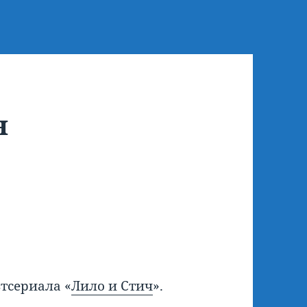
н
тсериала «
Лило и Стич
».