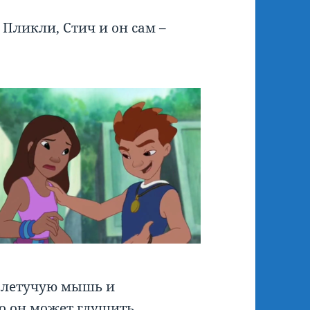
 Пликли, Стич и он сам –
а летучую мышь и
о он может глушить