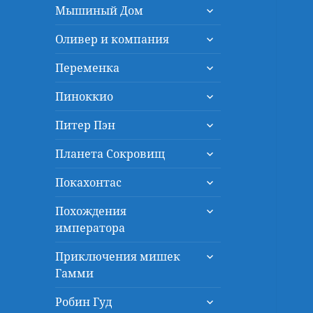
раскрыть
меню
Мышиный Дом
дочернее
раскрыть
меню
Оливер и компания
дочернее
раскрыть
меню
Переменка
дочернее
раскрыть
меню
Пиноккио
дочернее
раскрыть
меню
Питер Пэн
дочернее
раскрыть
меню
Планета Сокровищ
дочернее
раскрыть
меню
Покахонтас
дочернее
раскрыть
меню
Похождения
дочернее
императора
меню
раскрыть
Приключения мишек
дочернее
Гамми
меню
раскрыть
Робин Гуд