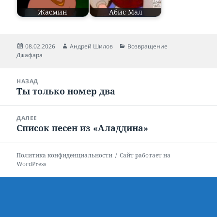
Жасмин
Абис Мал
Опубликовано
08.02.2026
Автор
Андрей Шилов
Рубрики
Возвращение
Джафара
Навигация
НАЗАД
по
Ты только номер два
Предыдущая
записям
запись:
ДАЛЕЕ
Список песен из «Аладдина»
Следующая
запись:
Политика конфиденциальности
Сайт работает на
WordPress