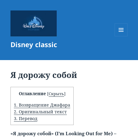
МЕНЮ
Disney classic
И
ВИДЖЕТЫ
Я дорожу собой
Оглавление
[
Скрыть
]
1.
Возвращение Джафара
2.
Оригинальный текст
3.
Перевод
«Я дорожу собой» (
I’
m
Looking
Out
for
Me) –