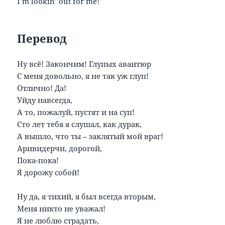
I’m lookin’ out for me!
Перевод
Ну всё! Закончим! Глупых авантюр
С меня довольно, я не так уж глуп!
Отлично! Да!
Уйду навсегда,
А то, пожалуй, пустят и на суп!
Сто лет тебя я слушал, как дурак,
А вышло, что ты – заклятый мой враг!
Аривидерчи, дорогой,
Пока-пока!
Я дорожу собой!
Ну да, я тихий, я был всегда вторым,
Меня никто не уважал!
Я не люблю страдать,