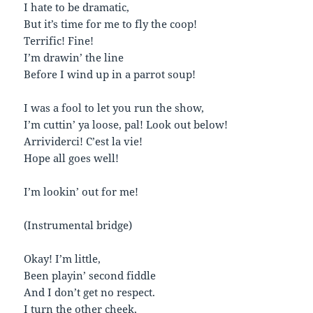
I hate to be dramatic,
But it’s time for me to fly the coop!
Terrific! Fine!
I’m drawin’ the line
Before I wind up in a parrot soup!
I was a fool to let you run the show,
I’m cuttin’ ya loose, pal! Look out below!
Arrividerci! C’est la vie!
Hope all goes well!
I’m lookin’ out for me!
(Instrumental bridge)
Okay! I’m little,
Been playin’ second fiddle
And I don’t get no respect.
I turn the other cheek,