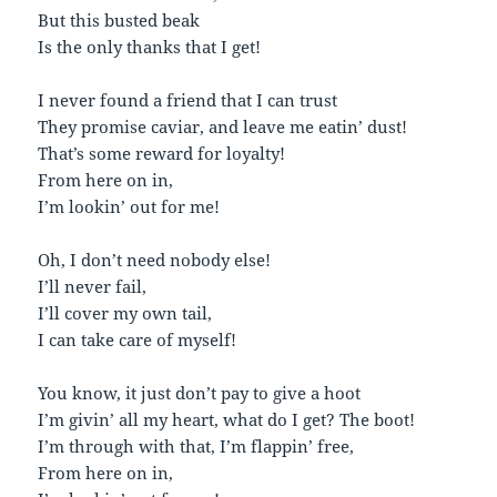
But this busted beak
Is the only thanks that I get!
I never found a friend that I can trust
They promise caviar, and leave me eatin’ dust!
That’s some reward for loyalty!
From here on in,
I’m lookin’ out for me!
Oh, I don’t need nobody else!
I’ll never fail,
I’ll cover my own tail,
I can take care of myself!
You know, it just don’t pay to give a hoot
I’m givin’ all my heart, what do I get? The boot!
I’m through with that, I’m flappin’ free,
From here on in,