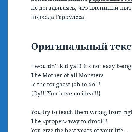
не догадываясь, что пленники пыт
подхода
Геркулеса.
Оригинальный текс
I wouldn’t kid ya!!! It’s not easy bein
The Mother of all Monsters
Is the toughest job to do!!!
{Oy!!! You have no idea!!!}
You try to teach them wrong from rig
The «proper» way to drool!!!
You give the best years of your life…