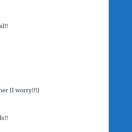
al!!
er {I worry!!!}
ds!!