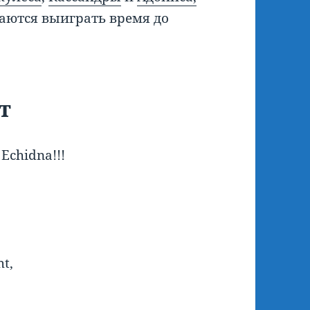
аются выиграть время до
т
g Echidna!!!
ht,