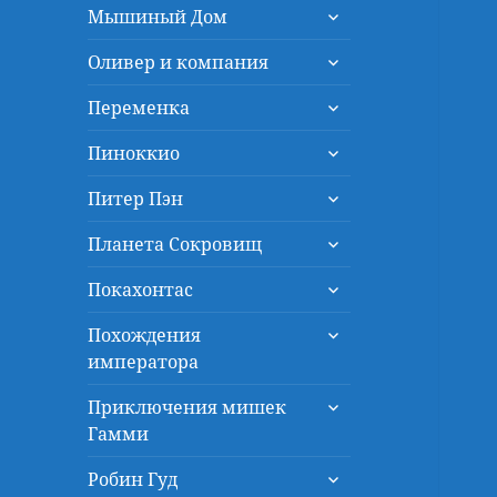
раскрыть
меню
Мышиный Дом
дочернее
раскрыть
меню
Оливер и компания
дочернее
раскрыть
меню
Переменка
дочернее
раскрыть
меню
Пиноккио
дочернее
раскрыть
меню
Питер Пэн
дочернее
раскрыть
меню
Планета Сокровищ
дочернее
раскрыть
меню
Покахонтас
дочернее
раскрыть
меню
Похождения
дочернее
императора
меню
раскрыть
Приключения мишек
дочернее
Гамми
меню
раскрыть
Робин Гуд