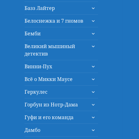
дочернее
раскрыть
меню
Базз Лайтер
дочернее
раскрыть
меню
Белоснежка и 7 гномов
дочернее
раскрыть
меню
Бемби
дочернее
раскрыть
меню
Великий мышиный
дочернее
детектив
меню
раскрыть
Винни-Пух
дочернее
раскрыть
меню
Всё о Микки Маусе
дочернее
раскрыть
меню
Геркулес
дочернее
раскрыть
меню
Горбун из Нотр-Дама
дочернее
раскрыть
меню
Гуфи и его команда
дочернее
раскрыть
меню
Дамбо
дочернее