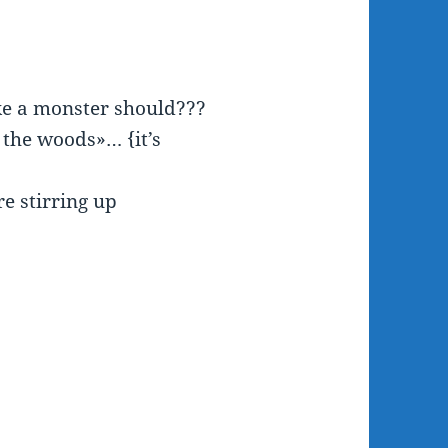
e a monster should???
 the woods»… {it’s
re stirring up