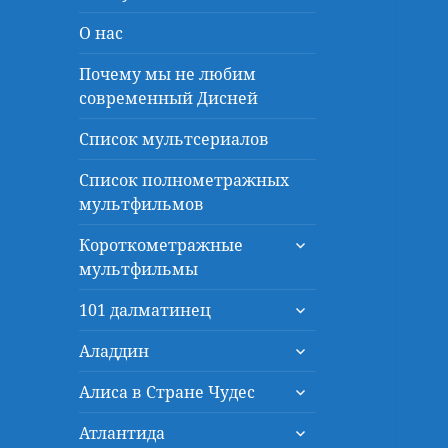
О нас
Почему мы не любим
современный Дисней
Список мультсериалов
Список полнометражных
мультфильмов
раскрыть
Короткометражные
дочернее
мультфильмы
меню
раскрыть
101 далматинец
дочернее
раскрыть
меню
Аладдин
дочернее
раскрыть
меню
Алиса в Стране Чудес
дочернее
раскрыть
меню
Атлантида