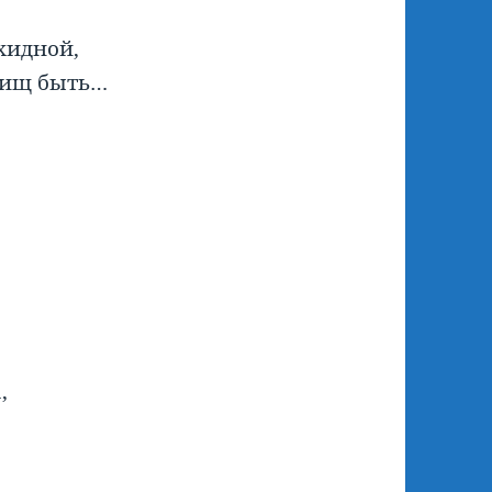
Ехидной,
дищ быть…
,