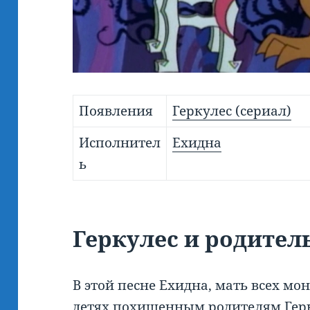
Появления
Геркулес (сериал)
Исполнител
Ехидна
ь
Геркулес и родите
В этой песне Ехидна, мать всех мон
детях похищенным
родителям Гер