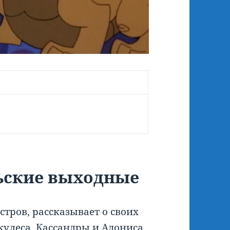
льские выходные
стров, рассказывает о своих
кулеса
,
Кассандры
и
Адониса,