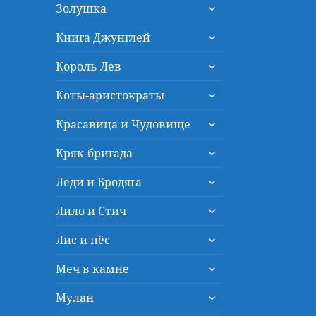
раскрыть
меню
Золушка
дочернее
раскрыть
меню
Книга Джунглей
дочернее
раскрыть
меню
Король Лев
дочернее
раскрыть
меню
Коты-аристократы
дочернее
раскрыть
меню
Красавица и Чудовище
дочернее
раскрыть
меню
Кряк-бригада
дочернее
раскрыть
меню
Леди и Бродяга
дочернее
раскрыть
меню
Лило и Стич
дочернее
раскрыть
меню
Лис и пёс
дочернее
раскрыть
меню
Меч в камне
дочернее
раскрыть
меню
Мулан
дочернее