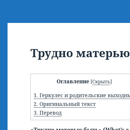
Трудно матерью
Оглавление
[
Скрыть
]
1.
Геркулес и родительские выходн
2.
Оригинальный текст
3.
Перевод
«Трудно матерью быть» (
What’
s