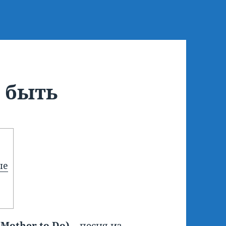
 быть
ые
a
Mother
to
Do) –
песня из