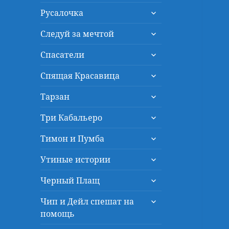
дочернее
раскрыть
меню
Русалочка
дочернее
раскрыть
меню
Следуй за мечтой
дочернее
раскрыть
меню
Спасатели
дочернее
раскрыть
меню
Спящая Красавица
дочернее
раскрыть
меню
Тарзан
дочернее
раскрыть
меню
Три Кабальеро
дочернее
раскрыть
меню
Тимон и Пумба
дочернее
раскрыть
меню
Утиные истории
дочернее
раскрыть
меню
Черный Плащ
дочернее
раскрыть
меню
Чип и Дейл спешат на
дочернее
помощь
меню