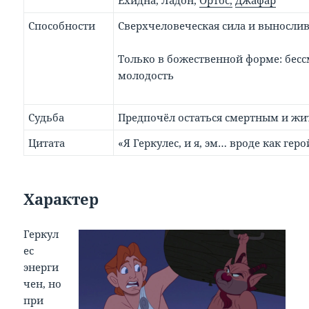
Способности
Сверхчеловеческая сила и выносли
Только в божественной форме: бесс
молодость
Судьба
Предпочёл остаться смертным и жи
Цитата
«Я Геркулес, и я, эм… вроде как геро
Характер
Геркул
ес
энерги
чен, но
при