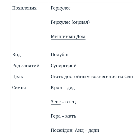
Появления
Геркулес
Геркулес (сериал)
Мышиный Дом
Вид
Полубог
Род занятий
Супергерой
Цель
Стать достойным вознесения на Ол
Семья
Крон – дед
Зевс
– отец
Гера
– мать
Посейдон,
Аид
– дяди