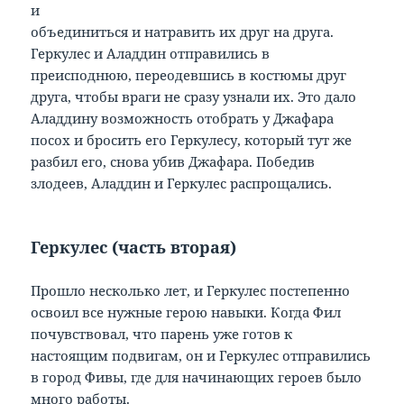
и
объединиться и натравить их друг на друга.
Геркулес и Аладдин отправились в
преисподнюю, переодевшись в костюмы друг
друга, чтобы враги не сразу узнали их. Это дало
Аладдину возможность отобрать у Джафара
посох и бросить его Геркулесу, который тут же
разбил его, снова убив Джафара. Победив
злодеев, Аладдин и Геркулес распрощались.
Геркулес (часть вторая)
Прошло несколько лет, и Геркулес постепенно
освоил все нужные герою навыки. Когда Фил
почувствовал, что парень уже готов к
настоящим подвигам, он и Геркулес отправились
в город Фивы, где для начинающих героев было
много работы.