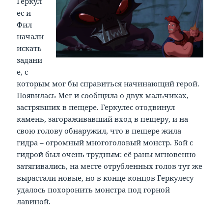
Геркул
ес и
Фил
начали
искать
задани
е, с
которым мог бы справиться начинающий герой.
Появилась Мег и сообщила о двух мальчиках,
застрявших в пещере. Геркулес отодвинул
камень, загораживавший вход в пещеру, и на
свою голову обнаружил, что в пещере жила
гидра – огромный многоголовый монстр. Бой с
гидрой был очень трудным: её раны мгновенно
затягивались, на месте отрубленных голов тут же
вырастали новые, но в конце концов Геркулесу
удалось похоронить монстра под горной
лавиной.