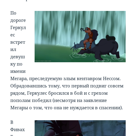
По
дороге
Геркул
ес
встрет
ил
девуш
ку по
имени
Мегара, преследуемую злым кентавром Нессом.
Обрадовавшись тому, что первый подвиг совсем
рядом, Геркулес бросился в бой и с грехом
пополам победил (несмотря на заявление
Мегары о том, что она не нуждается в спасении).
В
Фивах