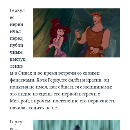
Геркул
ес
нервн
ичал
перед
публи
чным
выступ
ление
м в Фивах и во время встречи со своими
фанатками. Хотя Геркулес силён и красив, он
понятия не имел, как общаться с женщинами:
это видно из сцены его первой встречи с
Мегарой, впрочем, постепенно его нервозность
начала сходить на нет.
Геркул
ес –