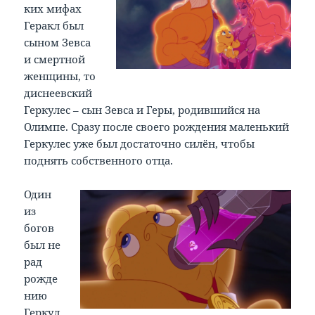
ких мифах
Геракл был
сыном Зевса
и смертной
женщины, то
диснеевский
Геркулес – сын Зевса и Геры, родившийся на
Олимпе. Сразу после своего рождения маленький
Геркулес уже был достаточно силён, чтобы
поднять собственного отца.
Один
из
богов
был не
рад
рожде
нию
Геркул