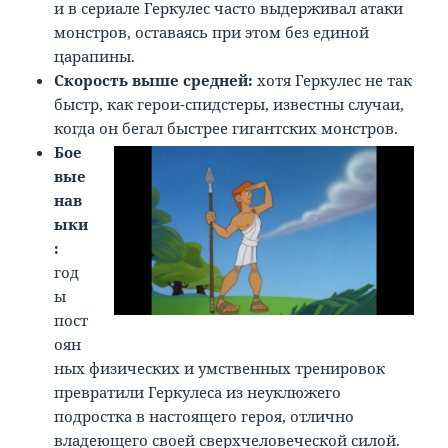
и в сериале Геркулес часто выдерживал атаки
монстров, оставаясь при этом без единой
царапины.
Скорость выше средней:
хотя Геркулес не так
быстр, как герои-спидстеры, известны случаи,
когда он бегал быстрее гигантских монстров.
Бое
вые
нав
ыки
:
год
ы
пост
оян
ных физических и умственных тренировок
превратили Геркулеса из неуклюжего
подростка в настоящего героя, отлично
владеющего своей сверхчеловеческой силой.