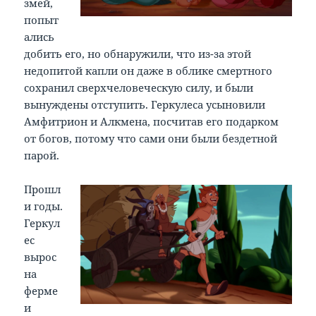
змей,
попыт
ались
добить его, но обнаружили, что из-за этой
недопитой капли он даже в облике смертного
сохранил сверхчеловеческую силу, и были
вынуждены отступить. Геркулеса усыновили
Амфитрион и Алкмена, посчитав его подарком
от богов, потому что сами они были бездетной
парой.
Прошл
и годы.
Геркул
ес
вырос
на
ферме
и