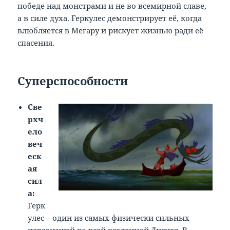
победе над монстрами и не во всемирной славе,
а в силе духа. Геркулес демонстрирует её, когда
влюбляется в Мегару и рискует жизнью ради её
спасения.
Суперспособности
Све
рхч
ело
веч
еск
ая
сил
а:
Герк
улес – один из самых физически сильных
персонажей во всей вселенной Диснея. В