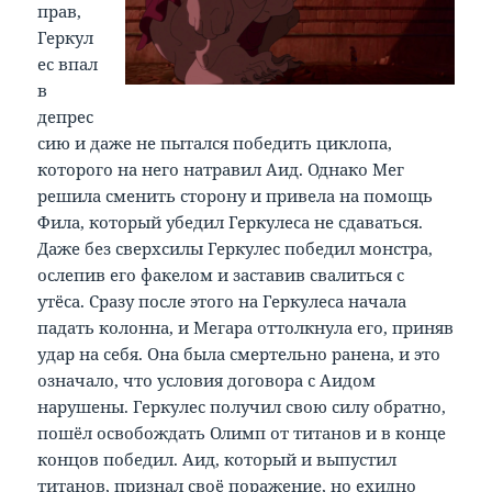
прав,
Геркул
ес впал
в
депрес
сию и даже не пытался победить циклопа,
которого на него натравил Аид. Однако Мег
решила сменить сторону и привела на помощь
Фила, который убедил Геркулеса не сдаваться.
Даже без сверхсилы Геркулес победил монстра,
ослепив его факелом и заставив свалиться с
утёса. Сразу после этого на Геркулеса начала
падать колонна, и Мегара оттолкнула его, приняв
удар на себя. Она была смертельно ранена, и это
означало, что условия договора с Аидом
нарушены. Геркулес получил свою силу обратно,
пошёл освобождать Олимп от титанов и в конце
концов победил. Аид, который и выпустил
титанов, признал своё поражение, но ехидно