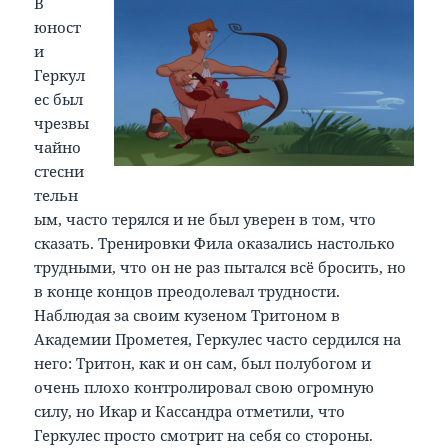
В
юност
и
Геркул
ес был
чрезвы
чайно
стесни
тельн
ым, часто терялся и не был уверен в том, что
сказать. Тренировки Фила оказались настолько
трудными, что он не раз пытался всё бросить, но
в конце концов преодолевал трудности.
Наблюдая за своим кузеном Тритоном в
Академии Прометея, Геркулес часто сердился на
него: Тритон, как и он сам, был полубогом и
очень плохо контролировал свою огромную
силу, но Икар и Кассандра отметили, что
Геркулес просто смотрит на себя со стороны.