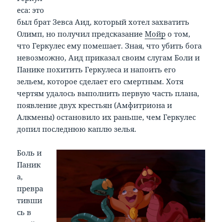
еса: это
был брат Зевса Аид, который хотел захватить
Олимп, но получил предсказание
Мойр
о том,
что Геркулес ему помешает. Зная, что убить бога
невозможно, Аид приказал своим слугам Боли и
Панике похитить Геркулеса и напоить его
зельем, которое сделает его смертным. Хотя
чертям удалось выполнить первую часть плана,
появление двух крестьян (Амфитриона и
Алкмены) остановило их раньше, чем Геркулес
допил последнюю каплю зелья.
Боль и
Паник
а,
превра
тивши
сь в