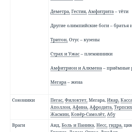
Деметра,
Гестия,
Амфитрита
– тёти
Другие олимпийские боги – братья 
Тритон,
Отус – кузены
Страх и Ужас
– племянники
Амфитрион и Алкмена
– приёмные 
Мегара
– жена
Союзники
Пегас,
Филоктет,
Мегара,
Икар,
Касс
Аполлон,
Афина,
Афродита,
Терпсих
Жасмин,
Ковёр-Самолёт,
Абу
Враги
Аид,
Боль и Паника
,
Несс,
гидра,
цик
Ехидна, Ладон,
Ортос,
Джафар