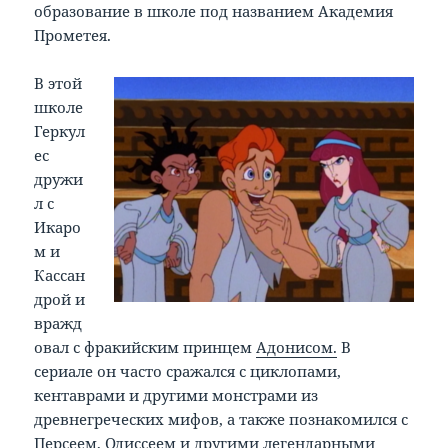
образование в школе под названием Академия
Прометея.
В этой
школе
Геркул
ес
дружи
л с
Икаро
м и
Кассан
дрой и
вражд
овал с фракийским принцем
Адонисом.
В
сериале он часто сражался с циклопами,
кентаврами и другими монстрами из
древнегреческих мифов, а также познакомился с
Персеем, Одиссеем и другими легендарными