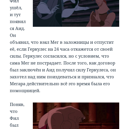
Фил
ушёл,
и тут
появил
ся Аид.
Он
объявил, что взял Мег в заложницы и отпустит
её, если Геркулес на 24 часа откажется от своей
силы. Геркулес согласился, но с условием, что
сама Мег не пострадает. После того, как договор
был заключён и Аид получил силу Геркулеса, он
захотел над ним поиздеваться и признался, что
Мегара действительно всё это время была его
помощницей.
Поняв,
что
Фил
был