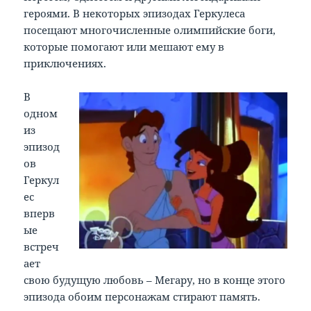
героями. В некоторых эпизодах Геркулеса
посещают многочисленные олимпийские боги,
которые помогают или мешают ему в
приключениях.
В
одном
из
эпизод
ов
Геркул
ес
вперв
ые
встреч
ает
свою будущую любовь – Мегару, но в конце этого
эпизода обоим персонажам стирают память.