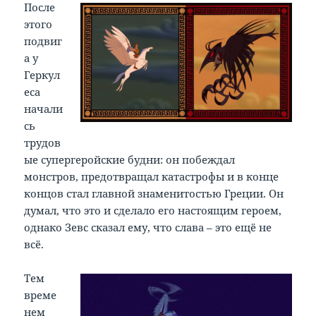
После
этого
подвиг
а у
Геркул
еса
начали
сь
трудов
ые супергеройские будни: он побеждал
монстров, предотвращал катастрофы и в конце
концов стал главной знаменитостью Греции. Он
думал, что это и сделало его настоящим героем,
однако Зевс сказал ему, что слава – это ещё не
всё.
Тем
време
нем