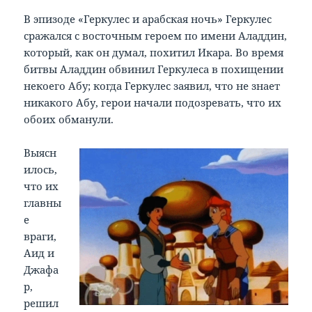
В эпизоде «Геркулес и арабская ночь» Геркулес
сражался с восточным героем по имени Аладдин,
который, как он думал, похитил Икара. Во время
битвы Аладдин обвинил Геркулеса в похищении
некоего Абу; когда Геркулес заявил, что не знает
никакого Абу, герои начали подозревать, что их
обоих обманули.
Выясн
илось,
что их
главны
е
враги,
Аид и
Джафа
р,
решил