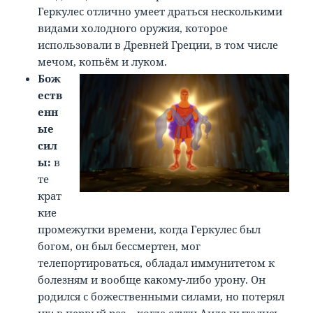
Геркулес отлично умеет драться несколькими
видами холодного оружия, которое
использовали в Древней Греции, в том числе
мечом, копьём и луком.
Бож
еств
енн
ые
сил
ы:
в
те
крат
кие
промежутки времени, когда Геркулес был
богом, он был бессмертен, мог
телепортироваться, обладал иммунитетом к
болезням и вообще какому-либо урону. Он
родился с божественными силами, но потерял
их: в первый раз – когда слуги Аида пытались