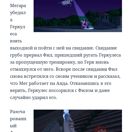
Мегара
убедил
а
Геркул
еса
взять
выходной и пойти с ней на свидание. Свидание
грубо прервал Фил, пришедший ругать Геркулеса
за пропущенную тренировку, но Герк вновь
отмахнулся от него. Вскоре после свидания Фил
снова встретился со своим учеником и рассказал,
что Мег работает на Аида. Отказавшись в это
верить, Геркулес поссорился с Филом и даже
случайно ударил его.
Разоча
рованн
ый