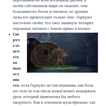
своём собственном мире он сильнее, чем
большинство богов и титанов; по уровню
силы его превосходит только Зевс. Геркулес
настолько силён, что смог закинуть четырёх
огромных титанов с Земли прямо в космос.
Све
рхч
ело
веч
еск
ая
вын
осл
иво
сть:
хотя Геркулес не так неуязвим, как боги,
его тело (в том числе кожа) может выдержать
урон, который прикончил бы любого
смертного. Как в основном мультфильме, так