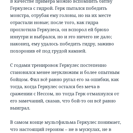
В качестве примера можно вспомнить битву
Геркулеса с гидрой. Герк пытался победить
монстра, отрубая ему головы, но на их месте
отрастали новые; после того, как гидра
проглотила Геркулеса, он вспорол ей брюхо
изнутри и выбрался, но и это ничего не дало;
наконец, ему удалось победить гидру, заживо
похоронив её под грудой камней.
С годами тренировок Геркулес постепенно
становился менее неуклюжим и более опытным
бойцом. Фил всё равно ругал его за ошибки, как
тогда, когда Геркулес остался без меча в
сражении с Нессом, но тогда Герк отмахнулся от
его замечаний, сказав, что бой-то он всё равно
выиграл.
В самом конце мультфильма Геркулес понимает,
что настоящий героизм – не в мускулах, не в