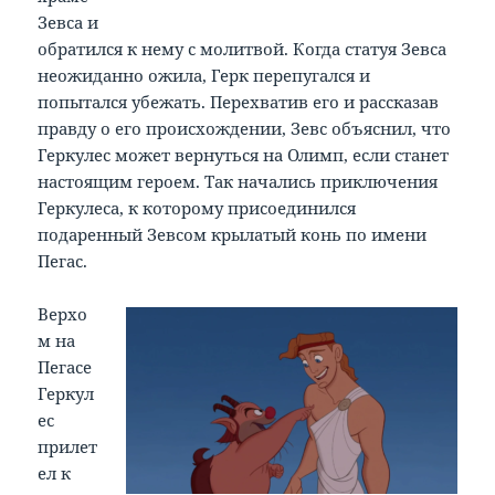
Зевса и
обратился к нему с молитвой. Когда статуя Зевса
неожиданно ожила, Герк перепугался и
попытался убежать. Перехватив его и рассказав
правду о его происхождении, Зевс объяснил, что
Геркулес может вернуться на Олимп, если станет
настоящим героем. Так начались приключения
Геркулеса, к которому присоединился
подаренный Зевсом крылатый конь по имени
Пегас.
Верхо
м на
Пегасе
Геркул
ес
прилет
ел к