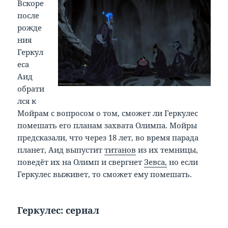
Вскоре
после
рожде
ния
Геркул
еса
Аид
обрати
лся к
Мойрам с вопросом о том, сможет ли Геркулес
помешать его планам захвата Олимпа. Мойры
предсказали, что через 18 лет, во время парада
планет, Аид выпустит
титанов
из их темницы,
поведёт их на Олимп и свергнет
Зевса,
но если
Геркулес выживет, то сможет ему помешать.
Геркулес: сериал