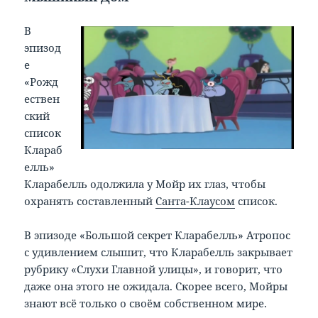
В
эпизод
е
«Рожд
ествен
ский
список
Клараб
елль»
Кларабелль одолжила у Мойр их глаз, чтобы
охранять составленный
Санта-Клаусом
список.
В эпизоде «Большой секрет Кларабелль» Атропос
с удивлением слышит, что Кларабелль закрывает
рубрику «Слухи Главной улицы», и говорит, что
даже она этого не ожидала. Скорее всего, Мойры
знают всё только о своём собственном мире.