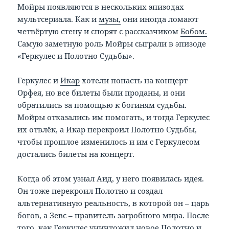
Мойры появляются в нескольких эпизодах
мультсериала. Как и
музы,
они иногда ломают
четвёртую стену и спорят с рассказчиком
Бобом.
Самую заметную роль Мойры сыграли в эпизоде
«Геркулес и Полотно Судьбы».
Геркулес и
Икар
хотели попасть на концерт
Орфея, но все билеты были проданы, и они
обратились за помощью к богиням судьбы.
Мойры отказались им помогать, и тогда Геркулес
их отвлёк, а Икар перекроил Полотно Судьбы,
чтобы прошлое изменилось и им с Геркулесом
достались билеты на концерт.
Когда об этом узнал Аид, у него появилась идея.
Он тоже перекроил Полотно и создал
альтернативную реальность, в которой он – царь
богов, а Зевс – правитель загробного мира. После
того, как Геркулес уничтожил новое Полотно и