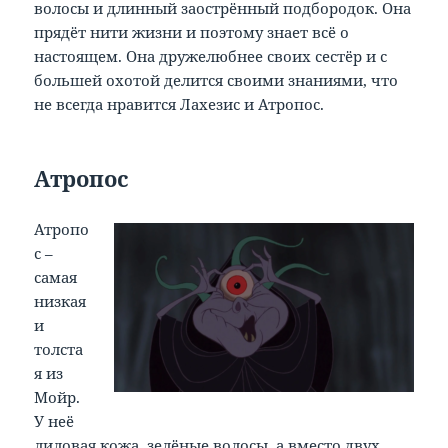
волосы и длинный заострённый подбородок. Она
прядёт нити жизни и поэтому знает всё о
настоящем. Она дружелюбнее своих сестёр и с
большей охотой делится своими знаниями, что
не всегда нравится Лахезис и Атропос.
Атропос
Атропо
с –
самая
низкая
и
толста
я из
Мойр.
У неё
лиловая кожа, зелёные волосы, а вместо двух