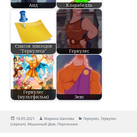
Аид
Кларабелль
Список эпизодов
"Геркулеса"
Геркулес
Геркулес
(мультфильм)
Зевс
Опубликовано
18.05.2021
Автор
Марина Шилова
Рубрики
Геркулес
,
Геркулес
(сериал)
,
Мышиный Дом
,
Персонажи
Навигация