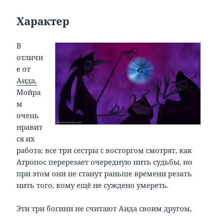
Характер
В
отличи
е от
Аида,
Мойра
м
очень
нравит
ся их
работа: все три сестры с восторгом смотрят, как
Атропос перерезает очередную нить судьбы, но
при этом они не станут раньше времени резать
нить того, кому ещё не суждено умереть.
Эти три богини не считают Аида своим другом,