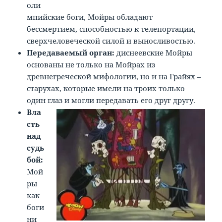
оли
мпийские боги, Мойры обладают
бессмертием, способностью к телепортации,
сверхчеловеческой силой и выносливостью.
Передаваемый орган:
диснеевские Мойры
основаны не только на Мойрах из
древнегреческой мифологии, но и на Грайях –
старухах, которые имели на троих только
один глаз и могли передавать его друг другу.
Вла
сть
над
судь
бой:
Мой
ры
как
боги
ни