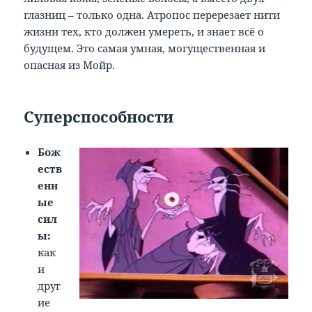
глазниц – только одна. Атропос перерезает нити
жизни тех, кто должен умереть, и знает всё о
будущем. Это самая умная, могущественная и
опасная из Мойр.
Суперспособности
Бож
еств
енн
ые
сил
ы:
как
и
друг
ие