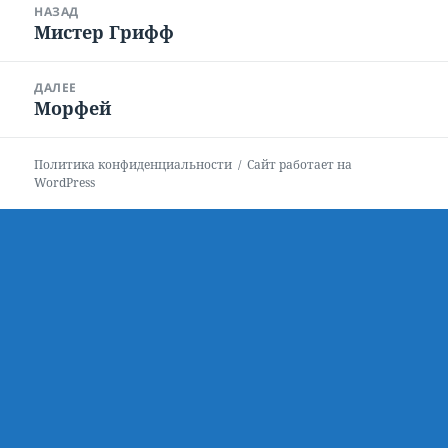
НАЗАД
по
Мистер Грифф
Предыдущая
записям
запись:
ДАЛЕЕ
Морфей
Следующая
запись:
Политика конфиденциальности
Сайт работает на
WordPress