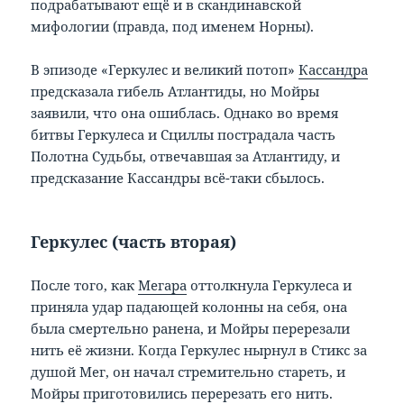
подрабатывают ещё и в скандинавской
мифологии (правда, под именем Норны).
В эпизоде «Геркулес и великий потоп»
Кассандра
предсказала гибель Атлантиды, но Мойры
заявили, что она ошиблась. Однако во время
битвы Геркулеса и Сциллы пострадала часть
Полотна Судьбы, отвечавшая за Атлантиду, и
предсказание Кассандры всё-таки сбылось.
Геркулес (часть вторая)
После того, как
Мегара
оттолкнула Геркулеса и
приняла удар падающей колонны на себя, она
была смертельно ранена, и Мойры перерезали
нить её жизни. Когда Геркулес нырнул в Стикс за
душой Мег, он начал стремительно стареть, и
Мойры приготовились перерезать его нить.