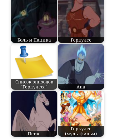
Боль и Паника
Геркулес
Список эпизодов
"Геркулеса"
Аид
Геркулес
Пегас
(мультфильм)