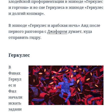
злодейской профориентации в эпизоде «Геркулес
и горгона» и во сне Геркулеса в эпизоде «Геркулес
и долгий кошмар».
В эпизоде «Геркулес и арабская ночь» Аид после
первого разговора с
Джафаром
думает, куда
отправить гидру.
Геркулес
В
Фивах
Геркул
ес и
Фил
начали
искать
задани