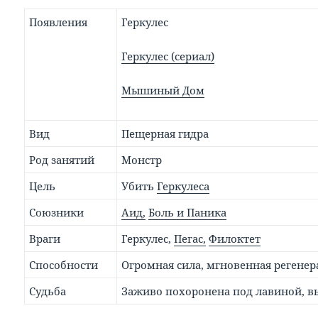
Появления
Геркулес
Геркулес (сериал)
Мышиный Дом
Вид
Пещерная гидра
Род занятий
Монстр
Цель
Убить
Геркулеса
Союзники
Аид,
Боль и Паника
Враги
Геркулес,
Пегас,
Филоктет
Способности
Огромная сила, мгновенная регенер
Судьба
Заживо похоронена под лавиной, в