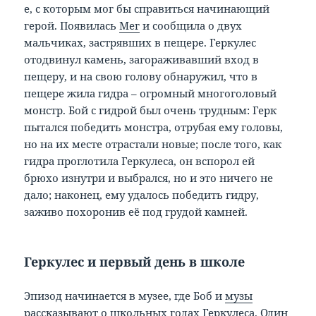
е, с которым мог бы справиться начинающий
герой. Появилась
Мег
и сообщила о двух
мальчиках, застрявших в пещере. Геркулес
отодвинул камень, загораживавший вход в
пещеру, и на свою голову обнаружил, что в
пещере жила гидра – огромный многоголовый
монстр. Бой с гидрой был очень трудным: Герк
пытался победить монстра, отрубая ему головы,
но на их месте отрастали новые; после того, как
гидра проглотила Геркулеса, он вспорол ей
брюхо изнутри и выбрался, но и это ничего не
дало; наконец, ему удалось победить гидру,
заживо похоронив её под грудой камней.
Геркулес и первый день в школе
Эпизод начинается в музее, где Боб и
музы
рассказывают о школьных годах Геркулеса. Один