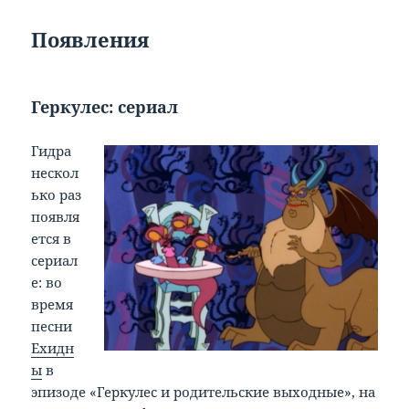
Появления
Геркулес: сериал
Гидра
нескол
ько раз
появля
ется в
сериал
е: во
время
песни
Ехидн
ы
в
эпизоде «Геркулес и родительские выходные», на