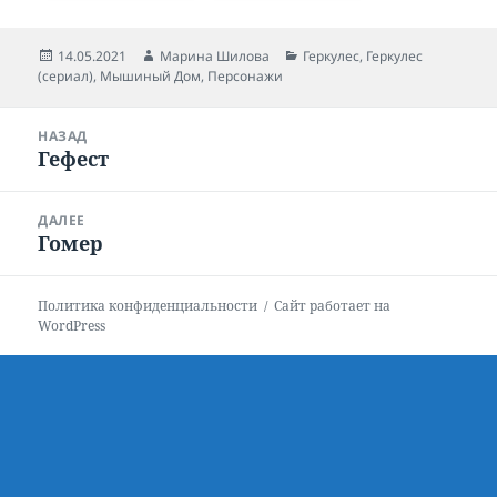
Опубликовано
14.05.2021
Автор
Марина Шилова
Рубрики
Геркулес
,
Геркулес
(сериал)
,
Мышиный Дом
,
Персонажи
Навигация
НАЗАД
по
Гефест
Предыдущая
записям
запись:
ДАЛЕЕ
Гомер
Следующая
запись:
Политика конфиденциальности
Сайт работает на
WordPress