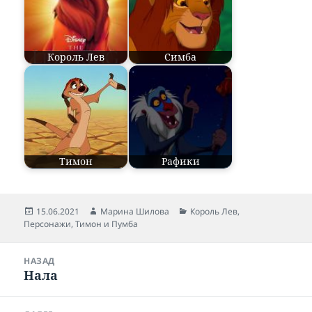
Король Лев
Симба
Тимон
Рафики
Опубликовано
15.06.2021
Автор
Марина Шилова
Рубрики
Король Лев
,
Персонажи
,
Тимон и Пумба
Навигация
НАЗАД
по
Нала
Предыдущая
записям
запись: