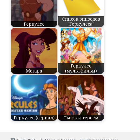
Список эпизодов
Геркулес
"Геркулеса"
Геркулес
Мегара
(мультфильм)
Геркулес (сериал)
Ты стал героем