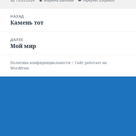
Опубликовано
13.05.2024
Автор
Марина Шилова
Рубрики
Геркулес (сериал)
Навигация
НАЗАД
по
Камень тот
Предыдущая
записям
запись:
ДАЛЕЕ
Мой мир
Следующая
запись:
Политика конфиденциальности
Сайт работает на
WordPress