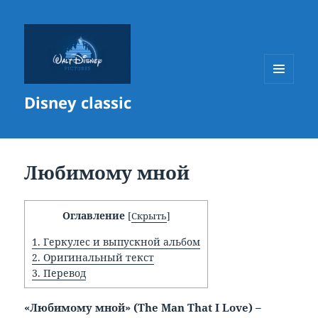
МЕНЮ
Disney classic
И
ВИДЖЕТЫ
Любимому мной
Оглавление
[
Скрыть
]
1.
Геркулес и выпускной альбом
2.
Оригинальный текст
3.
Перевод
«Любимому мной» (
The
Man
That
I
Love) –