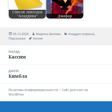
Список эпизодов
"Аладдина"
Джафар
Опубликовано
05.12.2020
Автор
Марина Шилова
Рубрики
Аладдин (сериал)
,
Персонажи
Метки
Килим
Навигация
НАЗАД
по
Кассим
Предыдущая
записям
запись:
ДАЛЕЕ
Кимбла
Следующая
запись:
Политика конфиденциальности
Сайт работает на
WordPress