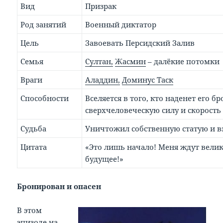
Вид
Призрак
Род занятий
Военный диктатор
Цель
Завоевать Персидский Залив
Семья
Султан,
Жасмин
– далёкие потомки
Враги
Аладдин,
Доминус Таск
Способности
Вселяется в того, кто наденет его бр
сверхчеловеческую силу и скорость
Судьба
Уничтожил собственную статую и в
Цитата
«Это лишь начало! Меня ждут велик
будущее!»
Бронирован и опасен
В этом
эпизоде на