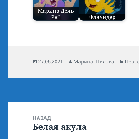
Марина Дель
Рей
Флаундер
Опубликовано
27.06.2021
Автор
Марина Шилова
Рубр
Перс
Навигация
по
НАЗАД
Белая акула
записям
Предыдущая
запись: