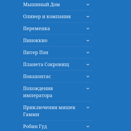
раскрыть
меню
Мышиный Дом
дочернее
раскрыть
меню
Оливер и компания
дочернее
раскрыть
меню
Переменка
дочернее
раскрыть
меню
Пиноккио
дочернее
раскрыть
меню
Питер Пэн
дочернее
раскрыть
меню
Планета Сокровищ
дочернее
раскрыть
меню
Покахонтас
дочернее
раскрыть
меню
Похождения
дочернее
императора
меню
раскрыть
Приключения мишек
дочернее
Гамми
меню
раскрыть
Робин Гуд