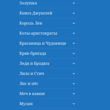
раскрыть
меню
Золушка
дочернее
раскрыть
меню
Книга Джунглей
дочернее
раскрыть
меню
Король Лев
дочернее
раскрыть
меню
Коты-аристократы
дочернее
раскрыть
меню
Красавица и Чудовище
дочернее
раскрыть
меню
Кряк-бригада
дочернее
раскрыть
меню
Леди и Бродяга
дочернее
раскрыть
меню
Лило и Стич
дочернее
раскрыть
меню
Лис и пёс
дочернее
раскрыть
меню
Меч в камне
дочернее
раскрыть
меню
Мулан
дочернее