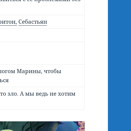
ритон,
Себастьян
логом Марины, чтобы
ься
то зло. А мы ведь не хотим