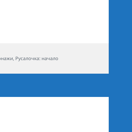
ики
онажи
,
Русалочка: начало