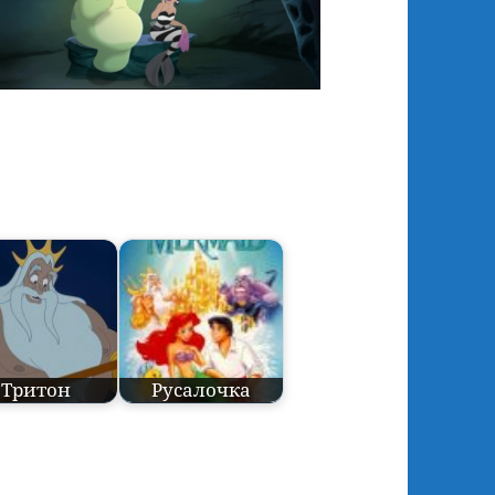
Тритон
Русалочка