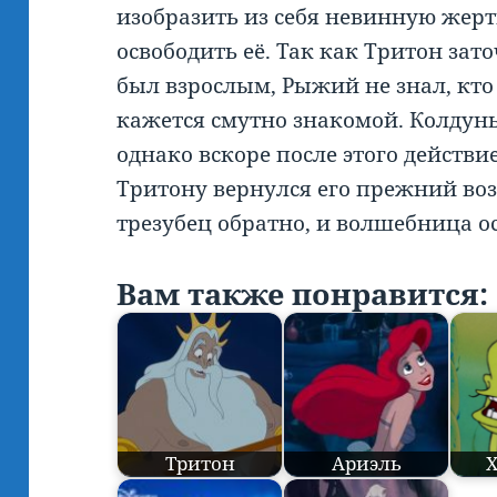
изобразить из себя невинную жерт
освободить её. Так как Тритон зат
был взрослым, Рыжий не знал, кто о
кажется смутно знакомой. Колдунь
однако вскоре после этого действи
Тритону вернулся его прежний возр
трезубец обратно, и волшебница о
Вам также понравится:
Тритон
Ариэль