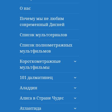
О нас
Почему мы не любим
современный Дисней
Список мультсериалов
Список полнометражных
мультфильмов
раскрыть
Короткометражные
дочернее
мультфильмы
меню
раскрыть
101 далматинец
дочернее
раскрыть
меню
Аладдин
дочернее
раскрыть
меню
Алиса в Стране Чудес
дочернее
раскрыть
меню
Атлантида