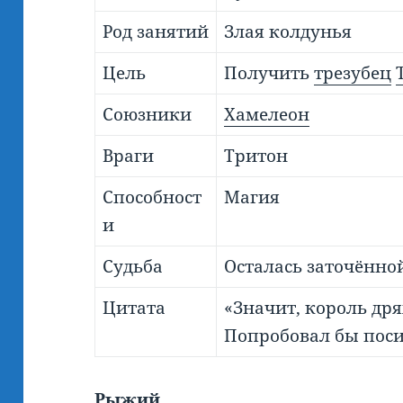
Род занятий
Злая колдунья
Цель
Получить
трезубец
Союзники
Хамелеон
Враги
Тритон
Способност
Магия
и
Судьба
Осталась заточённо
Цитата
«Значит, король дря
Попробовал бы посид
Рыжий