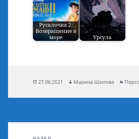
Русалочка 2:
Возвращение в
море
Урсула
Опубликовано
27.06.2021
Автор
Марина Шилова
Рубр
Перс
Навигация
по
НАЗАД