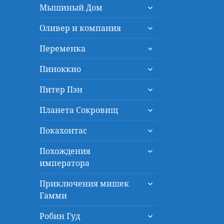
раскрыть
меню
Мышиный Дом
дочернее
раскрыть
меню
Оливер и компания
дочернее
раскрыть
меню
Переменка
дочернее
раскрыть
меню
Пиноккио
дочернее
раскрыть
меню
Питер Пэн
дочернее
раскрыть
меню
Планета Сокровищ
дочернее
раскрыть
меню
Покахонтас
дочернее
раскрыть
меню
Похождения
дочернее
императора
меню
раскрыть
Приключения мишек
дочернее
Гамми
меню
раскрыть
Робин Гуд