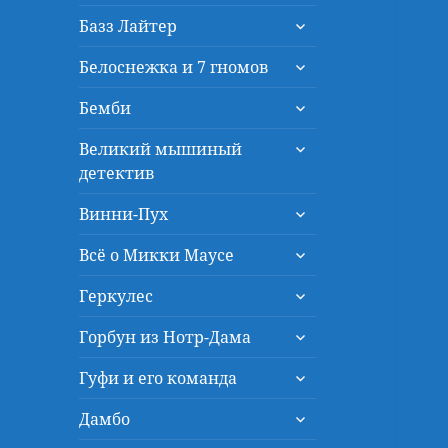
дочернее
раскрыть
меню
Базз Лайтер
дочернее
раскрыть
меню
Белоснежка и 7 гномов
дочернее
раскрыть
меню
Бемби
дочернее
раскрыть
меню
Великий мышиный
дочернее
детектив
меню
раскрыть
Винни-Пух
дочернее
раскрыть
меню
Всё о Микки Маусе
дочернее
раскрыть
меню
Геркулес
дочернее
раскрыть
меню
Горбун из Нотр-Дама
дочернее
раскрыть
меню
Гуфи и его команда
дочернее
раскрыть
меню
Дамбо
дочернее