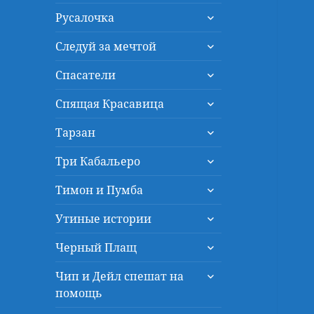
дочернее
раскрыть
меню
Русалочка
дочернее
раскрыть
меню
Следуй за мечтой
дочернее
раскрыть
меню
Спасатели
дочернее
раскрыть
меню
Спящая Красавица
дочернее
раскрыть
меню
Тарзан
дочернее
раскрыть
меню
Три Кабальеро
дочернее
раскрыть
меню
Тимон и Пумба
дочернее
раскрыть
меню
Утиные истории
дочернее
раскрыть
меню
Черный Плащ
дочернее
раскрыть
меню
Чип и Дейл спешат на
дочернее
помощь
меню