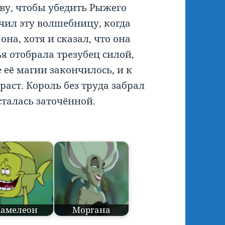
ву, чтобы убедить Рыжего
очил эту волшебницу, когда
на, хотя и сказал, что она
я отобрала трезубец силой,
е её магии закончилось, и к
аст. Король без труда забрал
сталась заточённой.
Хамелеон
Моргана