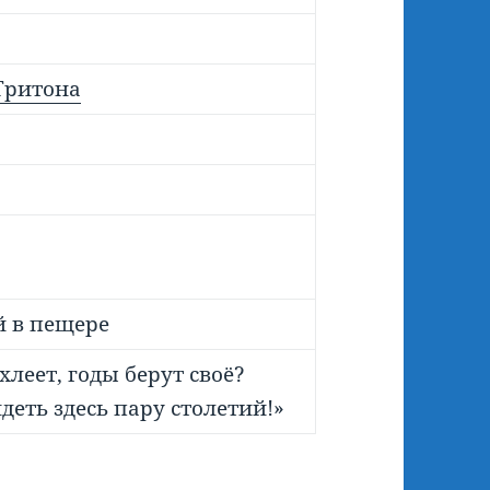
Тритона
й в пещере
хлеет, годы берут своё?
еть здесь пару столетий!»