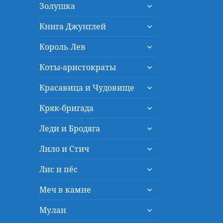
раскрыть
меню
Золушка
дочернее
раскрыть
меню
Книга Джунглей
дочернее
раскрыть
меню
Король Лев
дочернее
раскрыть
меню
Коты-аристократы
дочернее
раскрыть
меню
Красавица и Чудовище
дочернее
раскрыть
меню
Кряк-бригада
дочернее
раскрыть
меню
Леди и Бродяга
дочернее
раскрыть
меню
Лило и Стич
дочернее
раскрыть
меню
Лис и пёс
дочернее
раскрыть
меню
Меч в камне
дочернее
раскрыть
меню
Мулан
дочернее