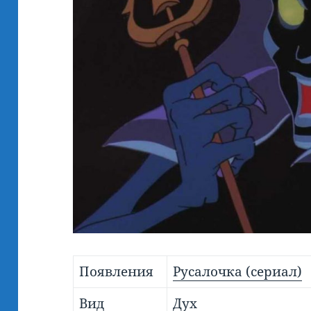
Появления
Русалочка (сериал)
Вид
Дух