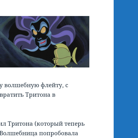
му волшебную флейту, с
вратить Тритона в
л Тритона (который теперь
. Волшебница попробовала