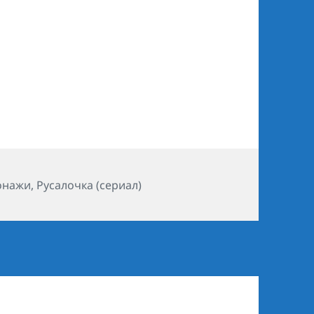
ики
онажи
,
Русалочка (сериал)