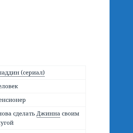
ладдин (сериал)
еловек
енсионер
нова сделать
Джинна
своим
лугой