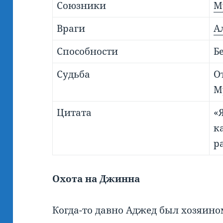
Союзники
М
Враги
А
Способности
Б
Судьба
О
М
Цитата
«Я
к
р
Охота на Джинна
Когда-то давно Аджед был хозяино