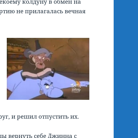
некоему колдуну в обмен на
ертию не прилагалась вечная
друг, и решил отпустить их.
ды вернуть себе Джинна с