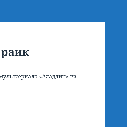
браик
мультсериала
«Аладдин»
из