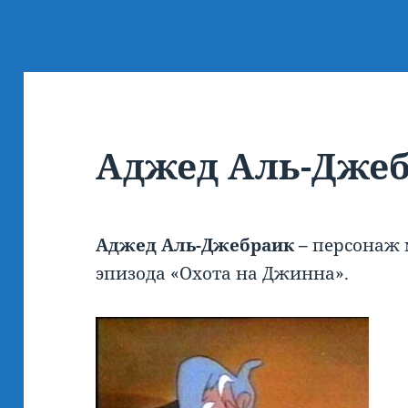
Аджед Аль-Дже
Аджед Аль-Джебраик –
персонаж 
эпизода «Охота на Джинна».