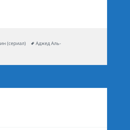
ики
ин (сериал)
Метки
Аджед Аль-