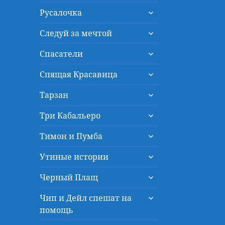
дочернее
раскрыть
меню
Русалочка
дочернее
раскрыть
меню
Следуй за мечтой
дочернее
раскрыть
меню
Спасатели
дочернее
раскрыть
меню
Спящая Красавица
дочернее
раскрыть
меню
Тарзан
дочернее
раскрыть
меню
Три Кабальеро
дочернее
раскрыть
меню
Тимон и Пумба
дочернее
раскрыть
меню
Утиные истории
дочернее
раскрыть
меню
Черный Плащ
дочернее
раскрыть
меню
Чип и Дейл спешат на
дочернее
помощь
меню