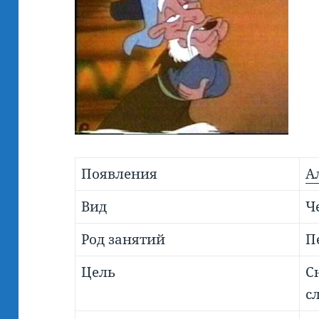
Появления
А
Вид
Ч
Род занятий
П
Цель
С
с