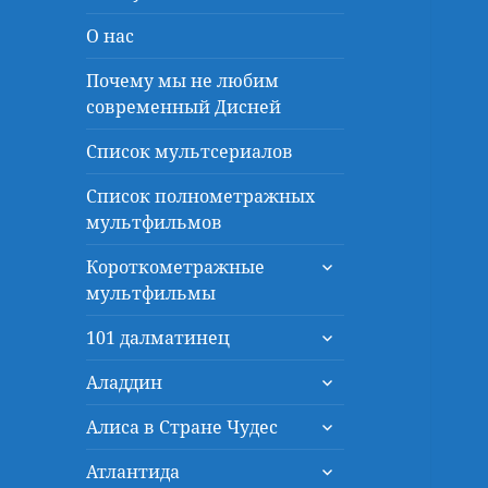
О нас
Почему мы не любим
современный Дисней
Список мультсериалов
Список полнометражных
мультфильмов
раскрыть
Короткометражные
дочернее
мультфильмы
меню
раскрыть
101 далматинец
дочернее
раскрыть
меню
Аладдин
дочернее
раскрыть
меню
Алиса в Стране Чудес
дочернее
раскрыть
меню
Атлантида