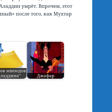
Аладдин умрёт. Впрочем, этот
нный» после того, как Мухтар
ок эпизодов
Аладдина"
Джафар