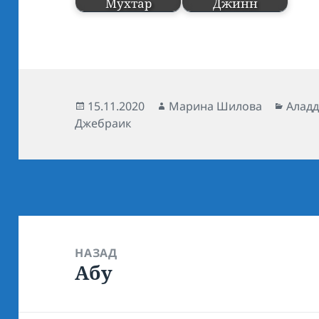
Мухтар
Джинн
Опубликовано
15.11.2020
Автор
Марина Шилова
Рубр
Аладд
Джебраик
Навигация
по
НАЗАД
Абу
записям
Предыдущая
запись: