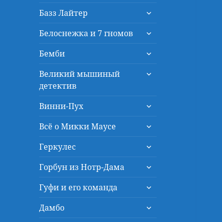
дочернее
раскрыть
меню
Базз Лайтер
дочернее
раскрыть
меню
Белоснежка и 7 гномов
дочернее
раскрыть
меню
Бемби
дочернее
раскрыть
меню
Великий мышиный
дочернее
детектив
меню
раскрыть
Винни-Пух
дочернее
раскрыть
меню
Всё о Микки Маусе
дочернее
раскрыть
меню
Геркулес
дочернее
раскрыть
меню
Горбун из Нотр-Дама
дочернее
раскрыть
меню
Гуфи и его команда
дочернее
раскрыть
меню
Дамбо
дочернее