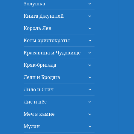
раскрыть
меню
Золушка
дочернее
раскрыть
меню
Книга Джунглей
дочернее
раскрыть
меню
Король Лев
дочернее
раскрыть
меню
Коты-аристократы
дочернее
раскрыть
меню
Красавица и Чудовище
дочернее
раскрыть
меню
Кряк-бригада
дочернее
раскрыть
меню
Леди и Бродяга
дочернее
раскрыть
меню
Лило и Стич
дочернее
раскрыть
меню
Лис и пёс
дочернее
раскрыть
меню
Меч в камне
дочернее
раскрыть
меню
Мулан
дочернее