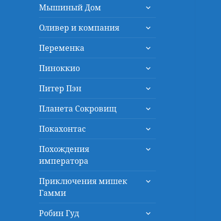
раскрыть
меню
Мышиный Дом
дочернее
раскрыть
меню
Оливер и компания
дочернее
раскрыть
меню
Переменка
дочернее
раскрыть
меню
Пиноккио
дочернее
раскрыть
меню
Питер Пэн
дочернее
раскрыть
меню
Планета Сокровищ
дочернее
раскрыть
меню
Покахонтас
дочернее
раскрыть
меню
Похождения
дочернее
императора
меню
раскрыть
Приключения мишек
дочернее
Гамми
меню
раскрыть
Робин Гуд