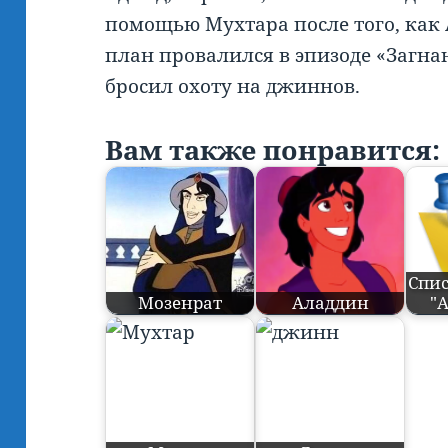
помощью Мухтара после того, как 
план провалился в эпизоде «Загна
бросил охоту на джиннов.
Вам также понравится:
Спис
Мозенрат
Аладдин
"