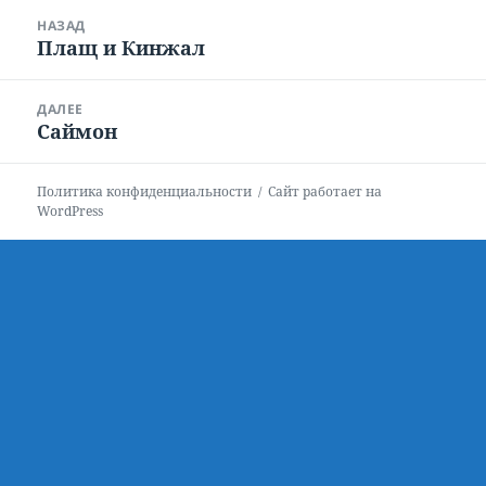
Навигация
НАЗАД
по
Плащ и Кинжал
Предыдущая
записям
запись:
ДАЛЕЕ
Саймон
Следующая
запись:
Политика конфиденциальности
Сайт работает на
WordPress