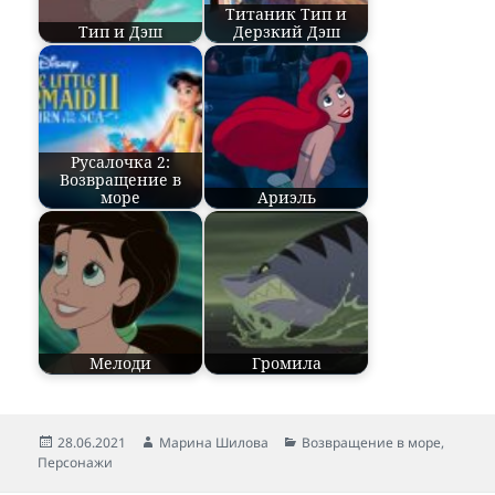
Титаник Тип и
Тип и Дэш
Дерзкий Дэш
Русалочка 2:
Возвращение в
море
Ариэль
Мелоди
Громила
Опубликовано
28.06.2021
Автор
Марина Шилова
Рубрики
Возвращение в море
,
Персонажи