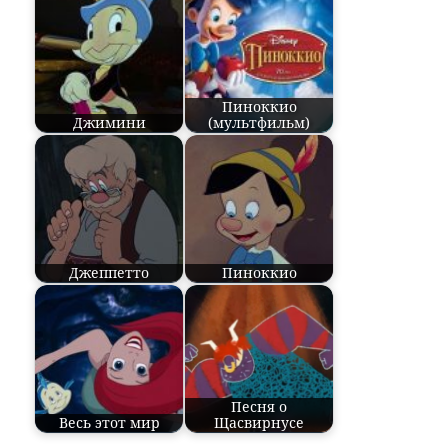
Пиноккио
Джимини
(мультфильм)
Джеппетто
Пиноккио
Песня о
Весь этот мир
Щасвирнусе