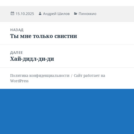
Опубликовано
15.10.2025
Автор
Андрей Шилов
Рубрики
Пиноккио
Навигация
НАЗАД
по
Ты мне только свистни
Предыдущая
записям
запись:
ДАЛЕЕ
Хай-дидл-ди-ди
Следующая
запись:
Политика конфиденциальности
Сайт работает на
WordPress