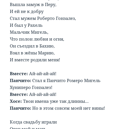
Вышла замуж в Перу,
И ей не к добру
Стал мужем Роберто Гонзалез,
И был у Рахель
Мальчик Мигель,
Что полон любви и огня,
Он съездил в Бахию,
Взял в жёны Марию,
И вместе родили меня!
Вместе:
Ай-ай-ай-ай!
Панчито:
Стал я Панчито Ромеро Мигель
Хуниперо Гонзалез!
Вместе:
Ай-ай-ай-ай!
Хосе:
Твои имена уже так длинны…
Панчито:
Но в этом совсем моей нет вины!
Когда свадьбу играли
Отец мой и мать,