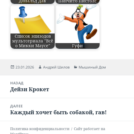
Дональд Дак
Панчито Пистолс
Список эпизодов
мультсериала "Всё
о Микки Маусе"
Гуфи
Опубликовано
23.01.2026
Автор
Андрей Шилов
Рубрики
Мышиный Дом
Навигация
НАЗАД
по
Дейзи Крокет
Предыдущая
записям
запись:
ДАЛЕЕ
Каждый хочет быть собакой, гав!
Следующая
запись:
Политика конфиденциальности
Сайт работает на