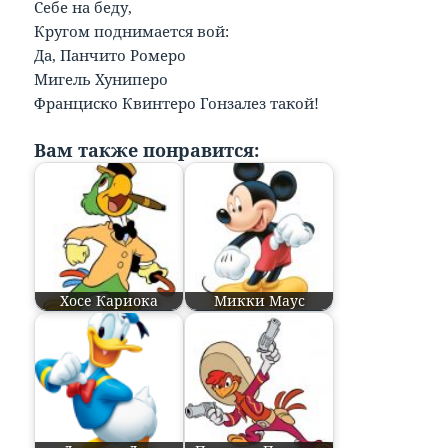
Себе на беду,
Кругом поднимается вой:
Да, Панчито Ромеро
Мигель Хуниперо
Франциско Квинтеро Гонзалез такой!
Вам также понравится:
Хосе Кариока
Микки Маус