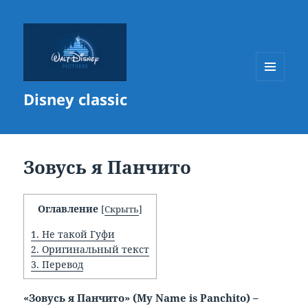
МЕНЮ
Disney classic
И
ВИДЖЕТЫ
Зовусь я Панчито
Оглавление
[
Скрыть
]
1.
Не такой Гуфи
2.
Оригинальный текст
3.
Перевод
«Зовусь я Панчито» (
My
Name
is
Panchito) –