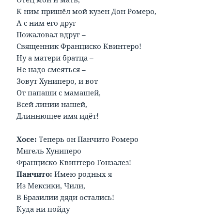
К ним пришёл мой кузен Дон Ромеро,
А с ним его друг
Пожаловал вдруг –
Священник Франциско Квинтеро!
Ну а матери братца –
Не надо смеяться –
Зовут Хуниперо, и вот
От папаши с мамашей,
Всей линии нашей,
Длиннющее имя идёт!
Хосе:
Теперь он Панчито Ромеро
Мигель Хуниперо
Франциско Квинтеро Гонзалез!
Панчито:
Имею родных я
Из Мексики, Чили,
В Бразилии дяди остались!
Куда ни пойду