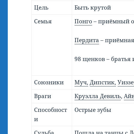
Цель
Быть крутой
Семья
Понго
– приёмный о
Пердита
– приёмная
98 щенков – братья 
Союзники
Муч,
Дипстик,
Уиззе
Враги
Круэлла Девиль
,
Ай
Способност
Острые зубы
и
Судьба
Пошла на танцы с 