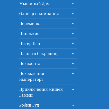
раскрыть
меню
Мышиный Дом
дочернее
раскрыть
меню
Оливер и компания
дочернее
раскрыть
меню
Переменка
дочернее
раскрыть
меню
Пиноккио
дочернее
раскрыть
меню
Питер Пэн
дочернее
раскрыть
меню
Планета Сокровищ
дочернее
раскрыть
меню
Покахонтас
дочернее
раскрыть
меню
Похождения
дочернее
императора
меню
раскрыть
Приключения мишек
дочернее
Гамми
меню
раскрыть
Робин Гуд