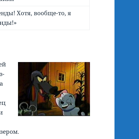
нды! Хотя, вообще-то, я
нды!»
ей
з-
ла
ец
и
ззером.