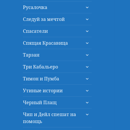
дочернее
раскрыть
меню
Русалочка
дочернее
раскрыть
меню
Следуй за мечтой
дочернее
раскрыть
меню
Спасатели
дочернее
раскрыть
меню
Спящая Красавица
дочернее
раскрыть
меню
Тарзан
дочернее
раскрыть
меню
Три Кабальеро
дочернее
раскрыть
меню
Тимон и Пумба
дочернее
раскрыть
меню
Утиные истории
дочернее
раскрыть
меню
Черный Плащ
дочернее
раскрыть
меню
Чип и Дейл спешат на
дочернее
помощь
меню