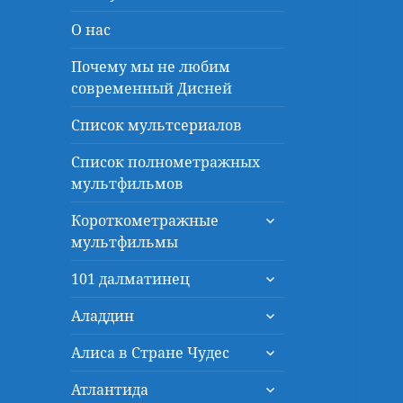
О нас
Почему мы не любим
современный Дисней
Список мультсериалов
Список полнометражных
мультфильмов
раскрыть
Короткометражные
дочернее
мультфильмы
меню
раскрыть
101 далматинец
дочернее
раскрыть
меню
Аладдин
дочернее
раскрыть
меню
Алиса в Стране Чудес
дочернее
раскрыть
меню
Атлантида