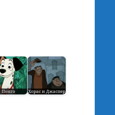
Понго
Хорас и Джаспер