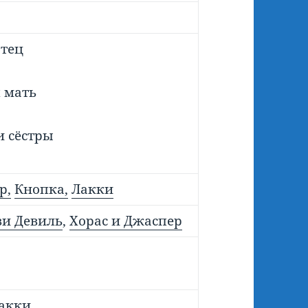
тец
 мать
и сёстры
р,
Кнопка,
Лакки
ви Девиль
,
Хорас и Джаспер
Лакки