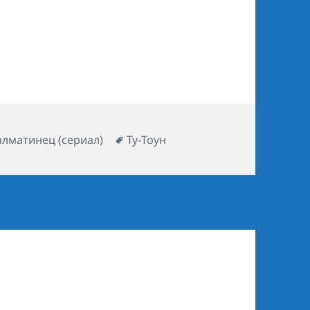
ики
алматинец (сериал)
Метки
Ту-Тоун