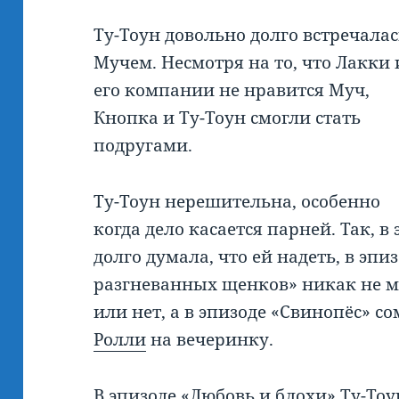
Ту-Тоун довольно долго встречалас
Мучем. Несмотря на то, что Лакки 
его компании не нравится Муч,
Кнопка и Ту-Тоун смогли стать
подругами.
Ту-Тоун нерешительна, особенно
когда дело касается парней. Так, в
долго думала, что ей надеть, в эпи
разгневанных щенков» никак не м
или нет, а в эпизоде «Свинопёс» со
Ролли
на вечеринку.
В эпизоде «Любовь и блохи» Ту-Тоу