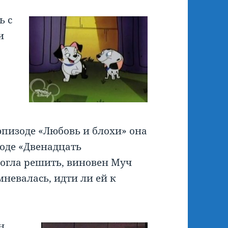
ь с
и
 эпизоде «Любовь и блохи» она
зоде «Двенадцать
огла решить, виновен Муч
мневалась, идти ли ей к
н