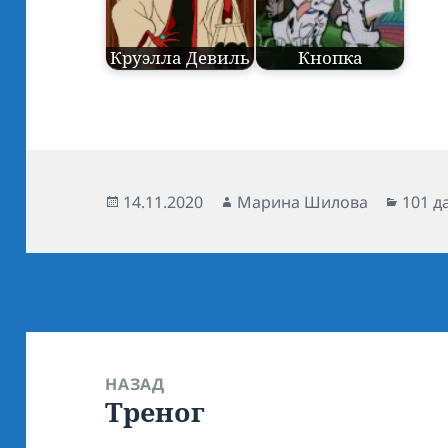
Круэлла Девиль
Кнопка
Опубликовано
14.11.2020
Автор
Марина Шилова
Рубр
101 д
Навигация
по
НАЗАД
Треног
записям
Предыдущая
запись: