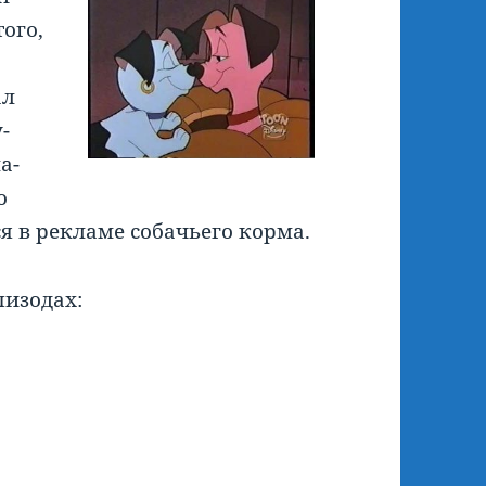
того,
ал
-
а-
о
ся в рекламе собачьего корма.
пизодах: