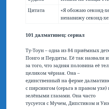
Цитата
«Я обожаю секонд-хе
ненавижу секонд-хе
101 далматинец: сериал
Ту-Тоун – одна из 84 приёмных дет
Понго и Пердиты. Её так назвали и
за того, что задняя половина её те
целиком чёрная. Она –
единственный на ферме далматин
с пирсингом (серьга в правом ухе) 
зелёными глазами. Она часто
тусуется с Мучем, Дипстиком и Уи