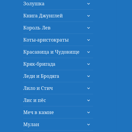
раскрыть
меню
Золушка
дочернее
раскрыть
меню
Книга Джунглей
дочернее
раскрыть
меню
Король Лев
дочернее
раскрыть
меню
Коты-аристократы
дочернее
раскрыть
меню
Красавица и Чудовище
дочернее
раскрыть
меню
Кряк-бригада
дочернее
раскрыть
меню
Леди и Бродяга
дочернее
раскрыть
меню
Лило и Стич
дочернее
раскрыть
меню
Лис и пёс
дочернее
раскрыть
меню
Меч в камне
дочернее
раскрыть
меню
Мулан
дочернее