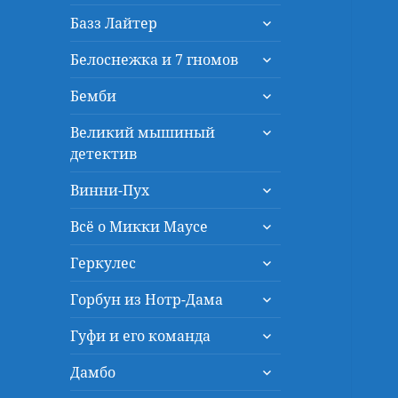
дочернее
раскрыть
меню
Базз Лайтер
дочернее
раскрыть
меню
Белоснежка и 7 гномов
дочернее
раскрыть
меню
Бемби
дочернее
раскрыть
меню
Великий мышиный
дочернее
детектив
меню
раскрыть
Винни-Пух
дочернее
раскрыть
меню
Всё о Микки Маусе
дочернее
раскрыть
меню
Геркулес
дочернее
раскрыть
меню
Горбун из Нотр-Дама
дочернее
раскрыть
меню
Гуфи и его команда
дочернее
раскрыть
меню
Дамбо
дочернее