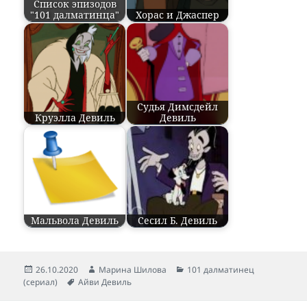
Список эпизодов
"101 далматинца"
Хорас и Джаспер
Судья Димсдейл
Круэлла Девиль
Девиль
Мальвола Девиль
Сесил Б. Девиль
Опубликовано
26.10.2020
Автор
Марина Шилова
Рубрики
101 далматинец
(сериал)
Метки
Айви Девиль