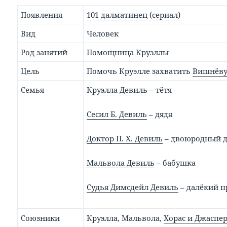
Появления
101 далматинец (сериал)
Вид
Человек
Род занятий
Помощница Круэллы
Цель
Помочь Круэлле захватить
Вишнёву
Семья
Круэлла Девиль
– тётя
Сесил Б. Девиль
– дядя
Доктор П. Х. Девиль
– двоюродный д
Мальвола Девиль
– бабушка
Судья Димсдейл Девиль
– далёкий п
Союзники
Круэлла, Мальвола,
Хорас и Джаспе