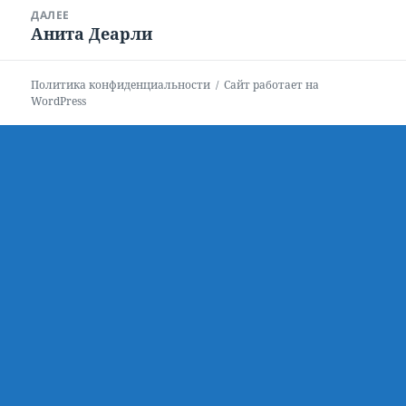
Навигация
ДАЛЕЕ
по
Анита Деарли
Следующая
записям
запись:
Политика конфиденциальности
Сайт работает на
WordPress