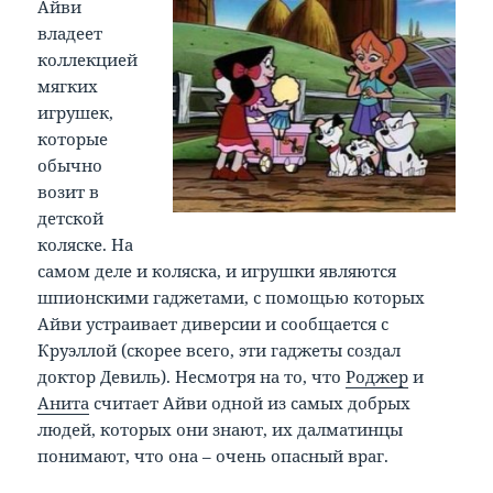
Айви
владеет
коллекцией
мягких
игрушек,
которые
обычно
возит в
детской
коляске. На
самом деле и коляска, и игрушки являются
шпионскими гаджетами, с помощью которых
Айви устраивает диверсии и сообщается с
Круэллой (скорее всего, эти гаджеты создал
доктор Девиль). Несмотря на то, что
Роджер
и
Анита
считает Айви одной из самых добрых
людей, которых они знают, их далматинцы
понимают, что она – очень опасный враг.