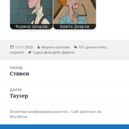
Роджер Деарли
Анита Деарли
Опубликовано
13.11.2020
Автор
Марина Шилова
Рубрики
101 далматинец
(сериал)
Метки
Судья Димсдейл Девиль
Навигация
НАЗАД
по
Стивен
Предыдущая
записям
запись:
ДАЛЕЕ
Таузер
Следующая
запись:
Политика конфиденциальности
Сайт работает на
WordPress