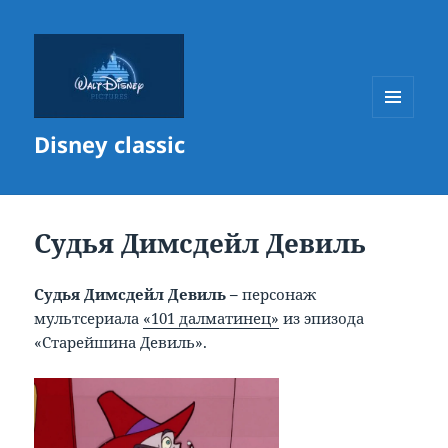
МЕНЮ
Disney classic
И
ВИДЖЕТЫ
Судья Димсдейл Девиль
Судья Димсдейл Девиль –
персонаж
мультсериала
«101 далматинец»
из эпизода
«Старейшина Девиль».