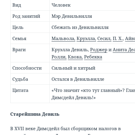
Вид
Человек
Род занятий
Мэр Девильвилля
Цель
Сбежать из Девильвилля
Семья
Мальвола,
Круэлла,
Сесил,
П. Х.
,
Айв
Враги
Круэлла Девиль,
Роджер
и
Анита Де
Ролли,
Квока,
Ребекка
Способности
Сильный и хитрый
Судьба
Остался в Девильвилле
Цитата
«Что значит «кто тут главный»? Глав
Димсдейл Девиль!»
Старейшина Девиль
В XVII веке Димсдейл был сборщиком налогов в