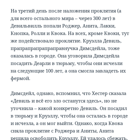
На третий день после наложения проклятия (а
для всего остального мира – через 300 лет) в
Девильвилль попали Роджер, Анита, Лакки,
Кнопка, Ролли и Квока. На всех, кроме Квоки, тут
же подействовало проклятие. Круэлла Девиль,
прапрапрапрапраправнучка Димсдейла, тоже
оказалась в городе. Она уговорила Димсдейла
посадить Деарли в тюрьму, чтобы они исчезли
на следующие 100 лет, а она смогла завладеть их
фермой.
Димсдейл, однако, вспомнил, что Хестер сказала
«Девиль и всё его зло останутся здесь», но не
уточнила – какой конкретно Девиль. Он посадил
в тюрьму и Круэллу, чтобы она осталась в городе
и исчезла, а он мог выйти. Однако, когда Квока
сняла проклятие с Роджера и Аниты, Анита
решила освободить Круэллу. Ей удалось сбежать,