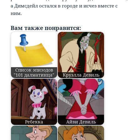
а Димсдейл остался в городе и исчез вместе с
ним.
Вам также понравится:
Список эпизодов
"101 далматинца"
Круэлла Девиль
Ребекка
Айви Девиль