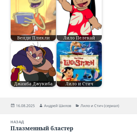
Венди Пликли
Лило Пелекай
Джамба Джукиба
Лило и Стич
Опубликовано
16.08.2025
Автор
Андрей Шилов
Рубрики
Лило и Стич (сериал)
Навигация
НАЗАД
по
Плазменный бластер
Предыдущая
записям
запись: