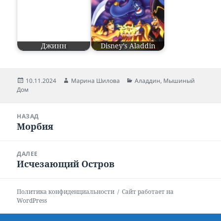
Джинн
Disney’s Aladdin
Опубликовано
10.11.2024
Автор
Марина Шилова
Рубрики
Аладдин
,
Мышиный
Дом
Навигация
НАЗАД
по
Морбия
Предыдущая
записям
запись:
ДАЛЕЕ
Исчезающий Остров
Следующая
запись:
Политика конфиденциальности
Сайт работает на
WordPress