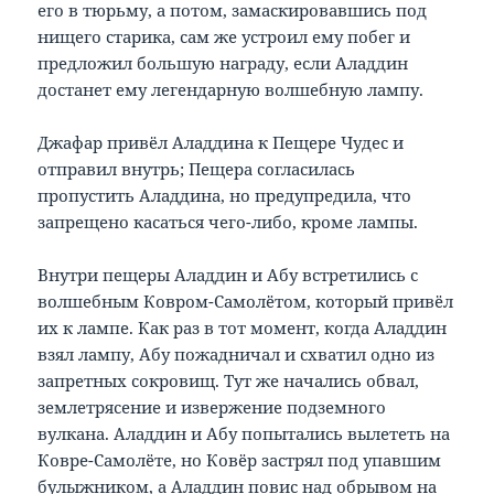
его в тюрьму, а потом, замаскировавшись под
нищего старика, сам же устроил ему побег и
предложил большую награду, если Аладдин
достанет ему легендарную волшебную лампу.
Джафар привёл Аладдина к Пещере Чудес и
отправил внутрь; Пещера согласилась
пропустить Аладдина, но предупредила, что
запрещено касаться чего-либо, кроме лампы.
Внутри пещеры Аладдин и Абу встретились с
волшебным Ковром-Самолётом, который привёл
их к лампе. Как раз в тот момент, когда Аладдин
взял лампу, Абу пожадничал и схватил одно из
запретных сокровищ. Тут же начались обвал,
землетрясение и извержение подземного
вулкана. Аладдин и Абу попытались вылететь на
Ковре-Самолёте, но Ковёр застрял под упавшим
булыжником, а Аладдин повис над обрывом на