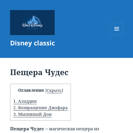
МЕНЮ
Disney classic
И
ВИДЖЕТЫ
Пещера Чудес
Оглавление
[
Скрыть
]
1.
Аладдин
2.
Возвращение Джафара
3.
Мышиный Дом
Пещера Чудес –
магическая пещера из