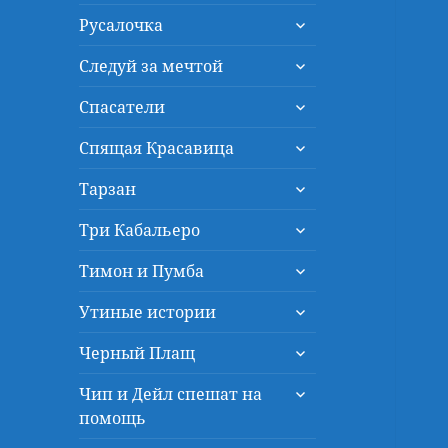
дочернее
раскрыть
меню
Русалочка
дочернее
раскрыть
меню
Следуй за мечтой
дочернее
раскрыть
меню
Спасатели
дочернее
раскрыть
меню
Спящая Красавица
дочернее
раскрыть
меню
Тарзан
дочернее
раскрыть
меню
Три Кабальеро
дочернее
раскрыть
меню
Тимон и Пумба
дочернее
раскрыть
меню
Утиные истории
дочернее
раскрыть
меню
Черный Плащ
дочернее
раскрыть
меню
Чип и Дейл спешат на
дочернее
помощь
меню