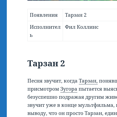
Появления
Тарзан 2
Исполнител
Фил Коллинс
ь
Тарзан 2
Песня звучит, когда
Тарзан,
понявши
присмотром
Зугора
пытается выясн
безуспешно подражая другим жив
звучит уже в конце мультфильма, 
выводу, что он просто Тарзан, еди