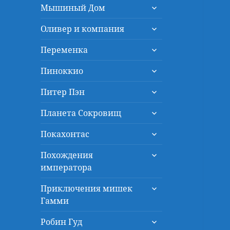
раскрыть
меню
Мышиный Дом
дочернее
раскрыть
меню
Оливер и компания
дочернее
раскрыть
меню
Переменка
дочернее
раскрыть
меню
Пиноккио
дочернее
раскрыть
меню
Питер Пэн
дочернее
раскрыть
меню
Планета Сокровищ
дочернее
раскрыть
меню
Покахонтас
дочернее
раскрыть
меню
Похождения
дочернее
императора
меню
раскрыть
Приключения мишек
дочернее
Гамми
меню
раскрыть
Робин Гуд