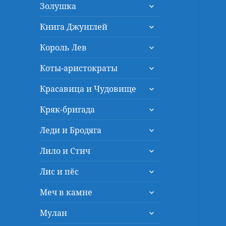
раскрыть
меню
Золушка
дочернее
раскрыть
меню
Книга Джунглей
дочернее
раскрыть
меню
Король Лев
дочернее
раскрыть
меню
Коты-аристократы
дочернее
раскрыть
меню
Красавица и Чудовище
дочернее
раскрыть
меню
Кряк-бригада
дочернее
раскрыть
меню
Леди и Бродяга
дочернее
раскрыть
меню
Лило и Стич
дочернее
раскрыть
меню
Лис и пёс
дочернее
раскрыть
меню
Меч в камне
дочернее
раскрыть
меню
Мулан
дочернее