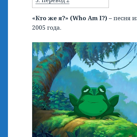
5.
Перевод 2
«Кто же я?» (
Who
Am
I?) –
песня и
2005 года.