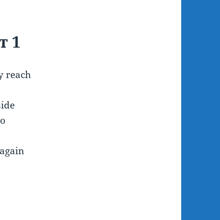
т 1
y reach
side
to
 again