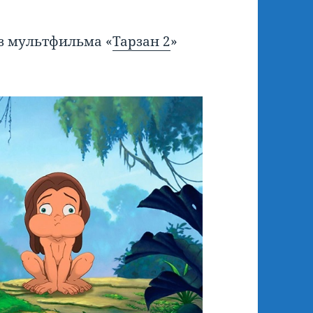
з мультфильма «
Тарзан 2
»