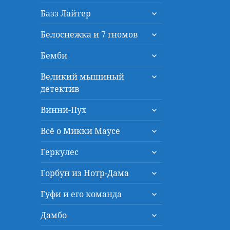
дочернее
раскрыть
меню
Базз Лайтер
дочернее
раскрыть
меню
Белоснежка и 7 гномов
дочернее
раскрыть
меню
Бемби
дочернее
раскрыть
меню
Великий мышиный
дочернее
детектив
меню
раскрыть
Винни-Пух
дочернее
раскрыть
меню
Всё о Микки Маусе
дочернее
раскрыть
меню
Геркулес
дочернее
раскрыть
меню
Горбун из Нотр-Дама
дочернее
раскрыть
меню
Гуфи и его команда
дочернее
раскрыть
меню
Дамбо
дочернее