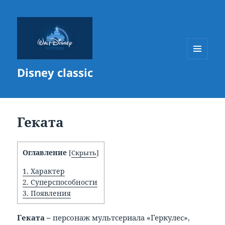
МЕНЮ
Disney classic
И
ВИДЖЕТЫ
Геката
Оглавление
[
Скрыть
]
1.
Характер
2.
Суперспособности
3.
Появления
Геката –
персонаж мультсериала «Геркулес»,