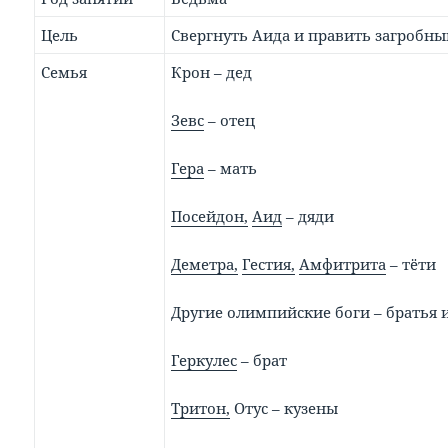
Цель
Свергнуть Аида и править загробн
Семья
Крон – дед
Зевс
– отец
Гера
– мать
Посейдон,
Аид
– дяди
Деметра,
Гестия,
Амфитрита
– тёти
Другие олимпийские боги – братья 
Геркулес
– брат
Тритон,
Отус – кузены