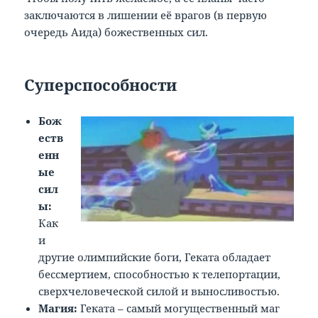
заключаются в лишении её врагов (в первую
очередь Аида) божественных сил.
Суперспособности
Бож
еств
енн
ые
сил
ы:
Как
и
другие олимпийские боги, Геката обладает
бессмертием, способностью к телепортации,
сверхчеловеческой силой и выносливостью.
Магия:
Геката – самый могущественный маг