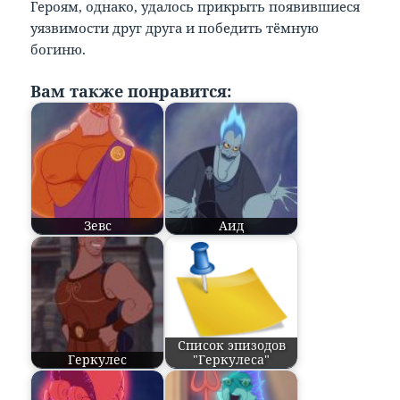
Героям, однако, удалось прикрыть появившиеся
уязвимости друг друга и победить тёмную
богиню.
Вам также понравится:
Зевс
Аид
Список эпизодов
Геркулес
"Геркулеса"