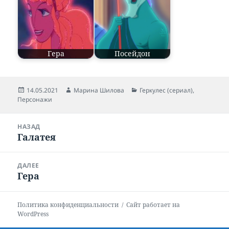
Гера
Посейдон
Опубликовано
14.05.2021
Автор
Марина Шилова
Рубрики
Геркулес (сериал)
,
Персонажи
Навигация
НАЗАД
по
Галатея
Предыдущая
записям
запись:
ДАЛЕЕ
Гера
Следующая
запись:
Политика конфиденциальности
Сайт работает на
WordPress