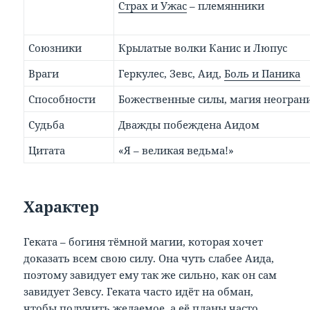
Страх и Ужас
– племянники
Союзники
Крылатые волки Канис и Люпус
Враги
Геркулес, Зевс, Аид,
Боль и Паника
Способности
Божественные силы, магия неогран
Судьба
Дважды побеждена Аидом
Цитата
«Я – великая ведьма!»
Характер
Геката – богиня тёмной магии, которая хочет
доказать всем свою силу. Она чуть слабее Аида,
поэтому завидует ему так же сильно, как он сам
завидует Зевсу. Геката часто идёт на обман,
чтобы получить желаемое, а её планы часто