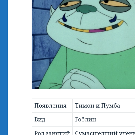
Появления
Тимон и Пумба
Вид
Гоблин
Род занятий
Сумасшедший учён