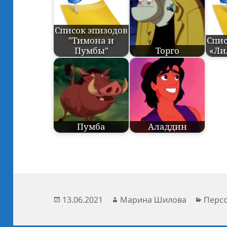
Список эпизодов
"Тимона и
Спис
Пумбы"
Торго
«Ли
Пумба
Аладдин
Опубликовано
13.06.2021
Автор
Марина Шилова
Рубр
Перс