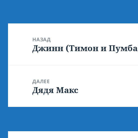
Навигация
по
НАЗАД
Джинн (Тимон и Пумба
записям
Предыдущая
запись:
ДАЛЕЕ
Дядя Макс
Следующая
запись: