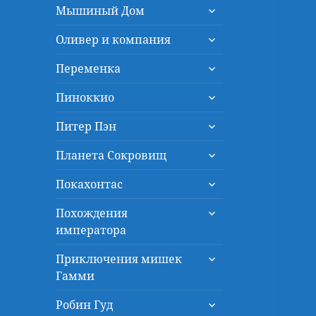
раскрыть
меню
Мышиный Дом
дочернее
раскрыть
меню
Оливер и компания
дочернее
раскрыть
меню
Переменка
дочернее
раскрыть
меню
Пиноккио
дочернее
раскрыть
меню
Питер Пэн
дочернее
раскрыть
меню
Планета Сокровищ
дочернее
раскрыть
меню
Покахонтас
дочернее
раскрыть
меню
Похождения
дочернее
императора
меню
раскрыть
Приключения мишек
дочернее
Гамми
меню
раскрыть
Робин Гуд