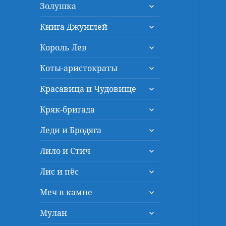
раскрыть
меню
Золушка
дочернее
раскрыть
меню
Книга Джунглей
дочернее
раскрыть
меню
Король Лев
дочернее
раскрыть
меню
Коты-аристократы
дочернее
раскрыть
меню
Красавица и Чудовище
дочернее
раскрыть
меню
Кряк-бригада
дочернее
раскрыть
меню
Леди и Бродяга
дочернее
раскрыть
меню
Лило и Стич
дочернее
раскрыть
меню
Лис и пёс
дочернее
раскрыть
меню
Меч в камне
дочернее
раскрыть
меню
Мулан
дочернее