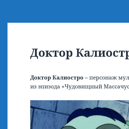
Доктор Калиост
Доктор Калиостро –
персонаж мул
из эпизода «Чудовищный Массачус