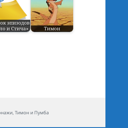
ок эпизодов
ло и Стича»
Тимон
ики
онажи
,
Тимон и Пумба