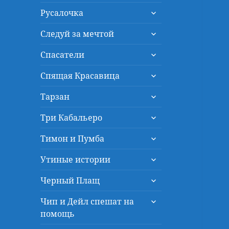
дочернее
раскрыть
меню
Русалочка
дочернее
раскрыть
меню
Следуй за мечтой
дочернее
раскрыть
меню
Спасатели
дочернее
раскрыть
меню
Спящая Красавица
дочернее
раскрыть
меню
Тарзан
дочернее
раскрыть
меню
Три Кабальеро
дочернее
раскрыть
меню
Тимон и Пумба
дочернее
раскрыть
меню
Утиные истории
дочернее
раскрыть
меню
Черный Плащ
дочернее
раскрыть
меню
Чип и Дейл спешат на
дочернее
помощь
меню