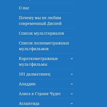
О нас
Почему мы не любим
современный Дисней
Список мультсериалов
Список полнометражных
мультфильмов
раскрыть
Короткометражные
дочернее
мультфильмы
меню
раскрыть
101 далматинец
дочернее
раскрыть
меню
Аладдин
дочернее
раскрыть
меню
Алиса в Стране Чудес
дочернее
раскрыть
меню
Атлантида