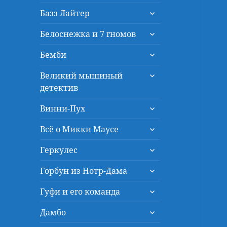
дочернее
раскрыть
меню
Базз Лайтер
дочернее
раскрыть
меню
Белоснежка и 7 гномов
дочернее
раскрыть
меню
Бемби
дочернее
раскрыть
меню
Великий мышиный
дочернее
детектив
меню
раскрыть
Винни-Пух
дочернее
раскрыть
меню
Всё о Микки Маусе
дочернее
раскрыть
меню
Геркулес
дочернее
раскрыть
меню
Горбун из Нотр-Дама
дочернее
раскрыть
меню
Гуфи и его команда
дочернее
раскрыть
меню
Дамбо
дочернее