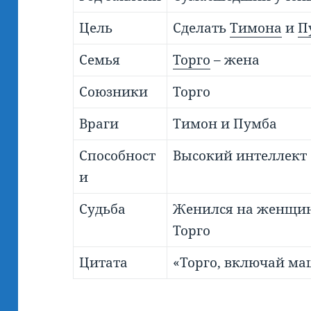
Цель
Сделать
Тимона
и
П
Семья
Торго
– жена
Союзники
Торго
Враги
Тимон и Пумба
Способност
Высокий интеллект
и
Судьба
Женился на женщине
Торго
Цитата
«Торго, включай ма