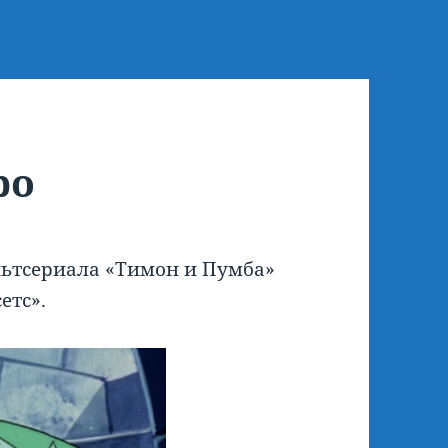
ро
ьтсериала «Тимон и Пумба»
етс».