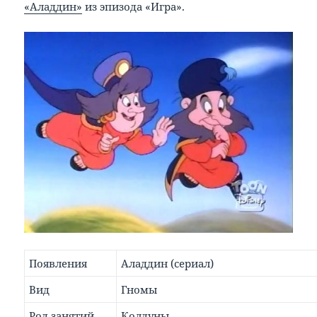
«Аладдин»
из эпизода «Игра».
Появления
Аладдин (сериал)
Вид
Гномы
Род занятий
Колдуны