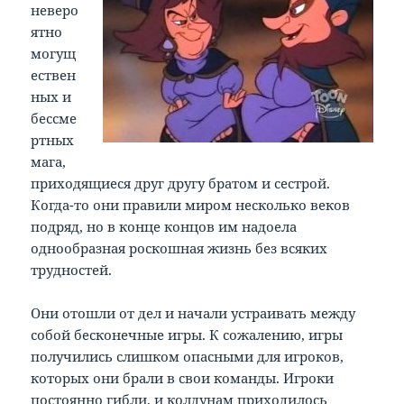
неверо
ятно
могущ
ествен
ных и
бессме
ртных
мага,
приходящиеся друг другу братом и сестрой.
Когда-то они правили миром несколько веков
подряд, но в конце концов им надоела
однообразная роскошная жизнь без всяких
трудностей.
Они отошли от дел и начали устраивать между
собой бесконечные игры. К сожалению, игры
получились слишком опасными для игроков,
которых они брали в свои команды. Игроки
постоянно гибли, и колдунам приходилось