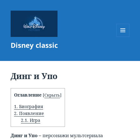
МЕНЮ
Disney classic
И
ВИДЖЕТЫ
Динг и Упо
Оглавление
[
Скрыть
]
1.
Биография
2.
Появление
2.1.
Игра
Динг и Упо –
персонажи мультсериала