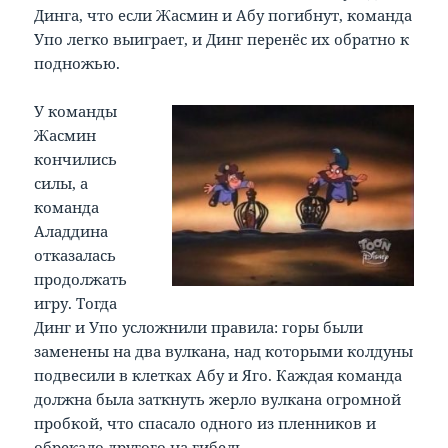
Динга, что если Жасмин и Абу погибнут, команда
Упо легко выиграет, и Динг перенёс их обратно к
подножью.
У команды
Жасмин
кончились
силы, а
команда
Аладдина
отказалась
продолжать
игру. Тогда
Динг и Упо усложнили правила: горы были
заменены на два вулкана, над которыми колдуны
подвесили в клетках Абу и Яго. Каждая команда
должна была заткнуть жерло вулкана огромной
пробкой, что спасало одного из пленников и
обрекало другого на гибель.