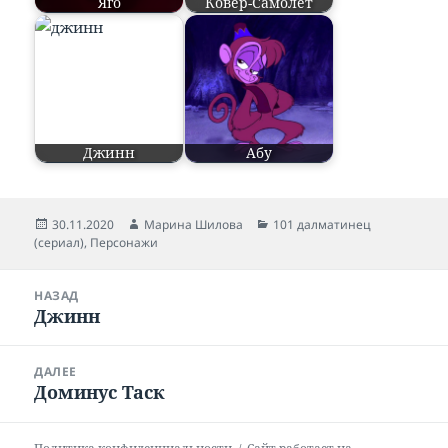
Яго
Ковёр-Самолёт
Джинн
Абу
Опубликовано
30.11.2020
Автор
Марина Шилова
Рубрики
101 далматинец
(сериал)
,
Персонажи
Навигация
НАЗАД
по
Джинн
Предыдущая
записям
запись:
ДАЛЕЕ
Доминус Таск
Следующая
запись: