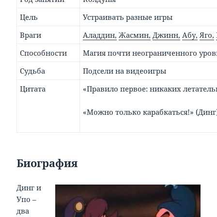
Цель
Устраивать разные игры
Враги
Аладдин,
Жасмин,
Джинн,
Абу,
Яго,
Способности
Магия почти неограниченного уров
Судьба
Подсели на видеоигры
Цитата
«Правило первое: никаких летатель
«Можно только карабкаться!» (Динг
Биография
Динг и
Упо –
два