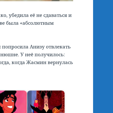
ако, убедила её не сдаваться и
тве была «абсолютным
попросила Анизу отвлекать
онюшне. У неё получилось:
огда, когда Жасмин вернулась