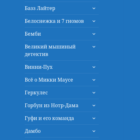
дочернее
раскрыть
меню
Базз Лайтер
дочернее
раскрыть
меню
Белоснежка и 7 гномов
дочернее
раскрыть
меню
Бемби
дочернее
раскрыть
меню
Великий мышиный
дочернее
детектив
меню
раскрыть
Винни-Пух
дочернее
раскрыть
меню
Всё о Микки Маусе
дочернее
раскрыть
меню
Геркулес
дочернее
раскрыть
меню
Горбун из Нотр-Дама
дочернее
раскрыть
меню
Гуфи и его команда
дочернее
раскрыть
меню
Дамбо
дочернее