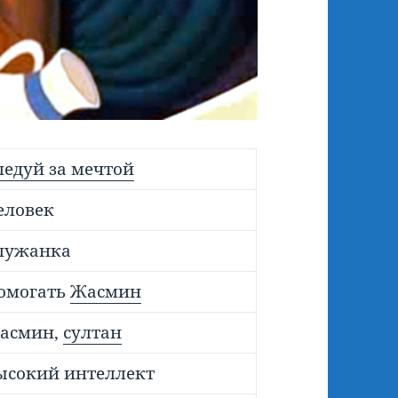
ледуй за мечтой
еловек
лужанка
омогать
Жасмин
асмин,
султан
ысокий интеллект