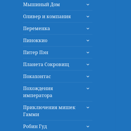
раскрыть
меню
Мышиный Дом
дочернее
раскрыть
меню
Оливер и компания
дочернее
раскрыть
меню
Переменка
дочернее
раскрыть
меню
Пиноккио
дочернее
раскрыть
меню
Питер Пэн
дочернее
раскрыть
меню
Планета Сокровищ
дочернее
раскрыть
меню
Покахонтас
дочернее
раскрыть
меню
Похождения
дочернее
императора
меню
раскрыть
Приключения мишек
дочернее
Гамми
меню
раскрыть
Робин Гуд