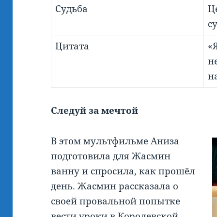
Судьба
Ц
с
Цитата
«
н
н
Следуй за мечтой
В этом мультфильме Аниза
подготовила для Жасмин
ванну и спросила, как прошёл
день. Жасмин рассказала о
своей провальной попытке
вести уроки в Королевской