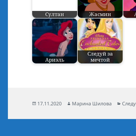
Султан
Жасмин
Следуй за
Ариэль
мечтой
Опубликовано
17.11.2020
Автор
Марина Шилова
Рубр
Следу