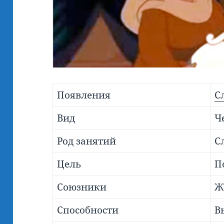
Появления
С
Вид
Ч
Род занятий
С
Цель
П
Союзники
Ж
Способности
В