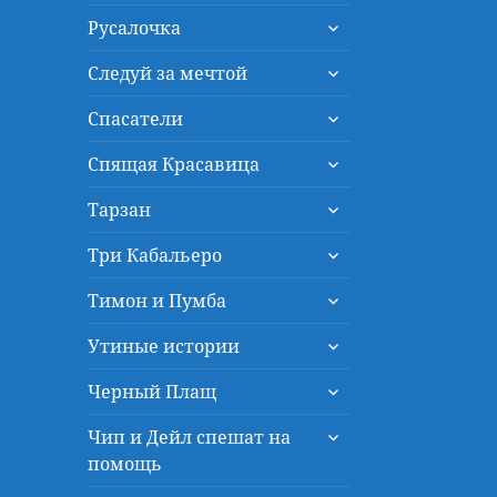
дочернее
раскрыть
меню
Русалочка
дочернее
раскрыть
меню
Следуй за мечтой
дочернее
раскрыть
меню
Спасатели
дочернее
раскрыть
меню
Спящая Красавица
дочернее
раскрыть
меню
Тарзан
дочернее
раскрыть
меню
Три Кабальеро
дочернее
раскрыть
меню
Тимон и Пумба
дочернее
раскрыть
меню
Утиные истории
дочернее
раскрыть
меню
Черный Плащ
дочернее
раскрыть
меню
Чип и Дейл спешат на
дочернее
помощь
меню