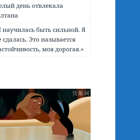
елый день отвлекала
ултана
Я научилась быть сильной. Я
е сдалась. Это называется
астойчивость, моя дорогая.»