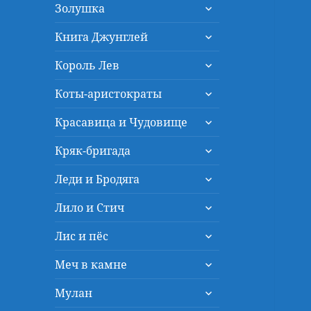
раскрыть
меню
Золушка
дочернее
раскрыть
меню
Книга Джунглей
дочернее
раскрыть
меню
Король Лев
дочернее
раскрыть
меню
Коты-аристократы
дочернее
раскрыть
меню
Красавица и Чудовище
дочернее
раскрыть
меню
Кряк-бригада
дочернее
раскрыть
меню
Леди и Бродяга
дочернее
раскрыть
меню
Лило и Стич
дочернее
раскрыть
меню
Лис и пёс
дочернее
раскрыть
меню
Меч в камне
дочернее
раскрыть
меню
Мулан
дочернее