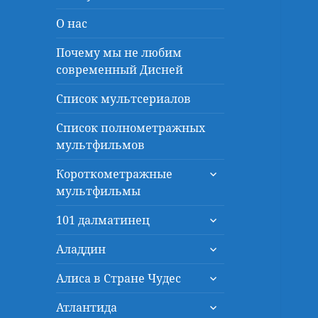
О нас
Почему мы не любим
современный Дисней
Список мультсериалов
Список полнометражных
мультфильмов
раскрыть
Короткометражные
дочернее
мультфильмы
меню
раскрыть
101 далматинец
дочернее
раскрыть
меню
Аладдин
дочернее
раскрыть
меню
Алиса в Стране Чудес
дочернее
раскрыть
меню
Атлантида