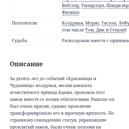
Вебстер,
Уизерспун,
Шанделер
Филипп
Посетители
Колдунья,
Морис
,
Гастон,
ЛеФу
том числе
Том, Дик и Стэнли
)
Судьба
Расколдован вместе с принце
Описание
За десять лет до событий «Красавицы и
Чудовища» колдунья, желая наказать
эгоистичного принца Адама, прокляла этот
замок вместе со всеми обитателями. Раньше он
был очень красив, однако проклятие
трансформировало его в мрачную крепость. По
странному совпадению статуи, украшавшие
проклятый замок, были очень похожи на