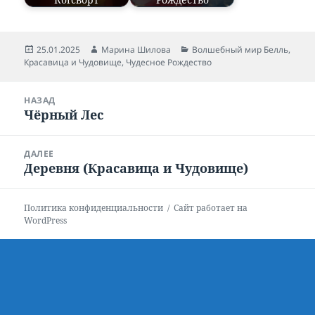
Опубликовано
25.01.2025
Автор
Марина Шилова
Рубрики
Волшебный мир Белль
,
Красавица и Чудовище
,
Чудесное Рождество
Навигация
НАЗАД
по
Чёрный Лес
Предыдущая
записям
запись:
ДАЛЕЕ
Деревня (Красавица и Чудовище)
Следующая
запись:
Политика конфиденциальности
Сайт работает на
WordPress