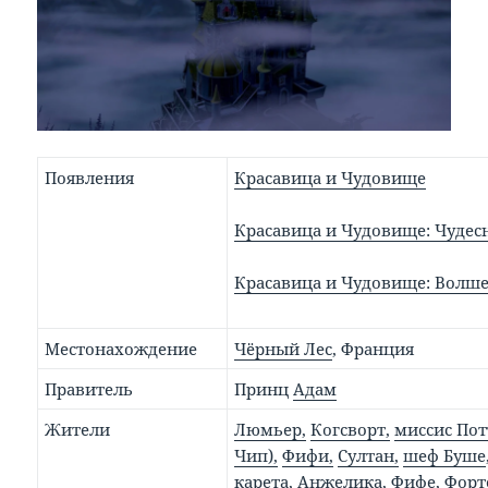
Появления
Красавица и Чудовище
Красавица и Чудовище: Чудес
Красавица и Чудовище: Волш
Местонахождение
Чёрный Лес
, Франция
Правитель
Принц
Адам
Жители
Люмьер,
Когсворт,
миссис Пот
Чип),
Фифи,
Султан,
шеф Буше
карета,
Анжелика,
Фифе,
Форт