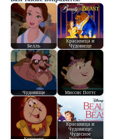
Красавица и
Белль
Чудовище
Чудовище
Миссис Поттс
Красавица и
Чудовище:
Чудесное
Когсворт
Рождество