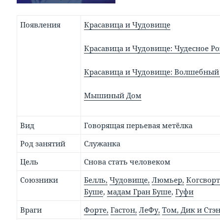
Появления
Красавица и Чудовище
Красавица и Чудовище: Чудесное Р
Красавица и Чудовище: Волшебный
Мышиный Дом
Вид
Говорящая перьевая метёлка
Род занятий
Служанка
Цель
Снова стать человеком
Союзники
Белль,
Чудовище,
Люмьер,
Когсворт
Буше
,
мадам Гран Буше
,
Гуфи
Враги
Форте,
Гастон,
ЛеФу,
Том, Дик и Стэ