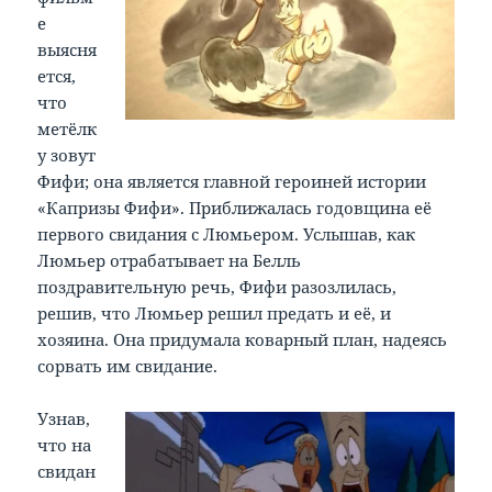
е
выясня
ется,
что
метёлк
у зовут
Фифи; она является главной героиней истории
«Капризы Фифи». Приближалась годовщина её
первого свидания с Люмьером. Услышав, как
Люмьер отрабатывает на Белль
поздравительную речь, Фифи разозлилась,
решив, что Люмьер решил предать и её, и
хозяина. Она придумала коварный план, надеясь
сорвать им свидание.
Узнав,
что на
свидан