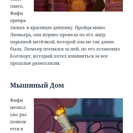
снято,
Фифи
превра
тилась в красивую девушку. Пройдя мимо
Люмьера, она игриво провела по его лицу
перьевой метёлкой, которой она не так давно
была. Люмьер погнался за ней, но его остановил
Когсворт, который хотел извиниться за все
прошлые разногласия.
Мышиный Дом
Фифи
нескол
ько раз
появля
ется в