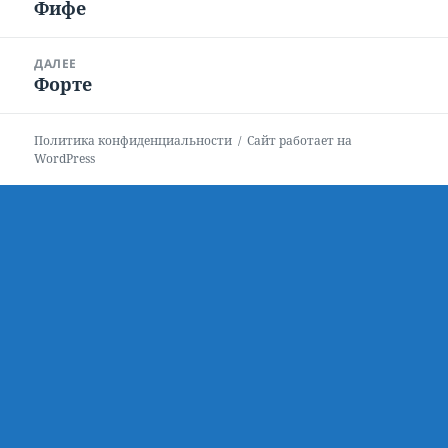
Фифе
Предыдущая
записям
запись:
ДАЛЕЕ
Форте
Следующая
запись:
Политика конфиденциальности
Сайт работает на
WordPress