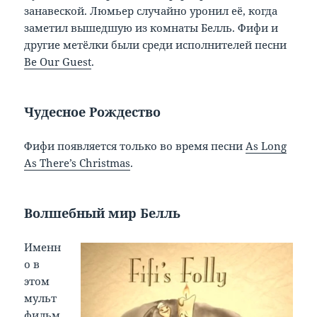
занавеской. Люмьер случайно уронил её, когда
заметил вышедшую из комнаты Белль. Фифи и
другие метёлки были среди исполнителей песни
Be Our Guest
.
Чудесное Рождество
Фифи появляется только во время песни
As Long
As There’s Christmas
.
Волшебный мир Белль
Именн
о в
этом
мульт
фильм