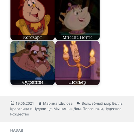
Когсворт
Миссис Поттс
Чудовище
Люмьер
Опубликовано
19.06.2021
Автор
Марина Шилова
Рубрики
Волшебный мир Белль
,
Красавица и Чудовище
,
Мышиный Дом
,
Персонажи
,
Чудесное
Рождество
Навигация
НАЗАД
по