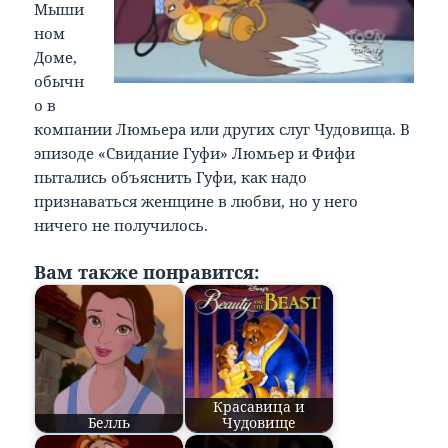
Мыши
ном
Доме,
обычн
о в
компании Люмьера или других слуг Чудовища. В
эпизоде «Свидание Гуфи» Люмьер и Фифи
пытались объяснить Гуфи, как надо
признаваться женщине в любви, но у него
ничего не получилось.
Вам также понравится:
Красавица и
Белль
Чудовище