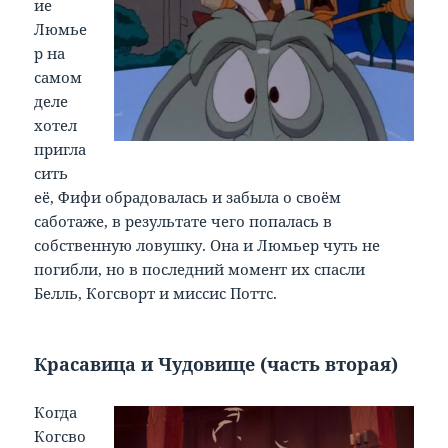
ие
Люмье
р на
самом
деле
хотел
пригла
сить
её, Фифи обрадовалась и забыла о своём
саботаже, в результате чего попалась в
собственную ловушку. Она и Люмьер чуть не
погибли, но в последний момент их спасли
Белль, Когсворт и миссис Поттс.
Красавица и Чудовище (часть вторая)
Когда
Когсво