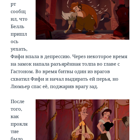
рт
сообщ
ил, что
Белль
пришл
ось
уехать,
Фифи впала в депрессию. Через некоторое время
на замок напала разъярённая толпа во главе с
Гастоном. Во время битвы один из врагов
схватил Фифи и начал выдирать ей перья, но
Люмьер спас её, поджарив врагу зад.
После
того,
как
прокля
тие
было