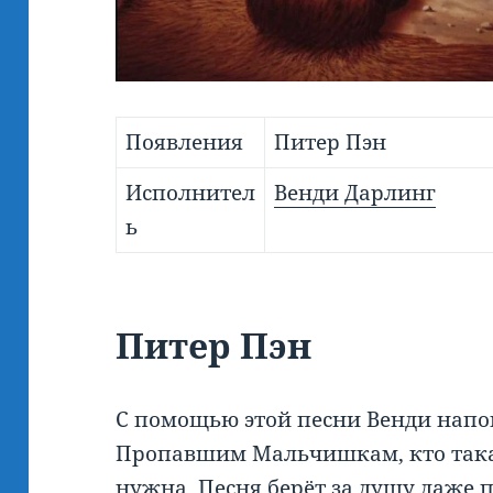
Появления
Питер Пэн
Исполнител
Венди Дарлинг
ь
Питер Пэн
С помощью этой песни Венди напо
Пропавшим Мальчишкам, кто такая
нужна. Песня берёт за душу даже п