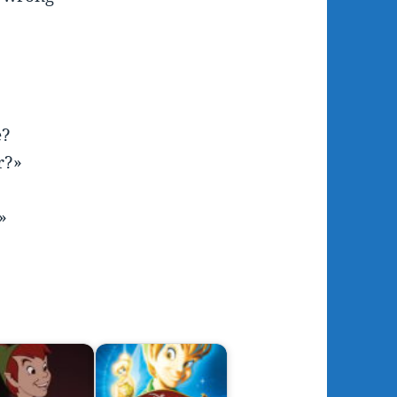
e?
r?»
»