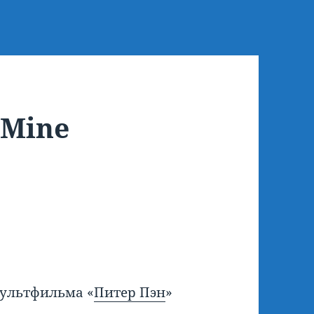
 Mine
мультфильма «
Питер Пэн
»