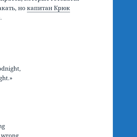
акать, но
капитан Крюк
.
odnight,
ght.»
ng
e wrong