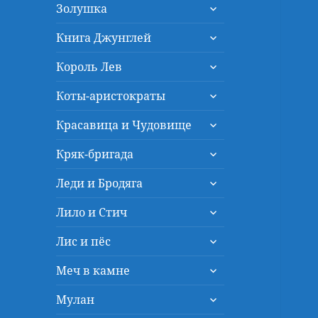
раскрыть
меню
Золушка
дочернее
раскрыть
меню
Книга Джунглей
дочернее
раскрыть
меню
Король Лев
дочернее
раскрыть
меню
Коты-аристократы
дочернее
раскрыть
меню
Красавица и Чудовище
дочернее
раскрыть
меню
Кряк-бригада
дочернее
раскрыть
меню
Леди и Бродяга
дочернее
раскрыть
меню
Лило и Стич
дочернее
раскрыть
меню
Лис и пёс
дочернее
раскрыть
меню
Меч в камне
дочернее
раскрыть
меню
Мулан
дочернее