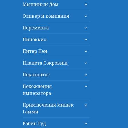
раскрыть
меню
Мышиный Дом
дочернее
раскрыть
меню
Оливер и компания
дочернее
раскрыть
меню
Переменка
дочернее
раскрыть
меню
Пиноккио
дочернее
раскрыть
меню
Питер Пэн
дочернее
раскрыть
меню
Планета Сокровищ
дочернее
раскрыть
меню
Покахонтас
дочернее
раскрыть
меню
Похождения
дочернее
императора
меню
раскрыть
Приключения мишек
дочернее
Гамми
меню
раскрыть
Робин Гуд