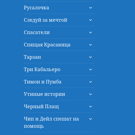
дочернее
раскрыть
меню
Русалочка
дочернее
раскрыть
меню
Следуй за мечтой
дочернее
раскрыть
меню
Спасатели
дочернее
раскрыть
меню
Спящая Красавица
дочернее
раскрыть
меню
Тарзан
дочернее
раскрыть
меню
Три Кабальеро
дочернее
раскрыть
меню
Тимон и Пумба
дочернее
раскрыть
меню
Утиные истории
дочернее
раскрыть
меню
Черный Плащ
дочернее
раскрыть
меню
Чип и Дейл спешат на
дочернее
помощь
меню