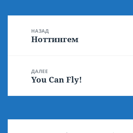
Навигация
по
НАЗАД
Ноттингем
записям
Предыдущая
запись:
ДАЛЕЕ
You Can Fly!
Следующая
запись: