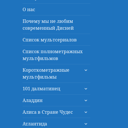
О нас
Почему мы не любим
современный Дисней
Список мультсериалов
Список полнометражных
мультфильмов
раскрыть
Короткометражные
дочернее
мультфильмы
меню
раскрыть
101 далматинец
дочернее
раскрыть
меню
Аладдин
дочернее
раскрыть
меню
Алиса в Стране Чудес
дочернее
раскрыть
меню
Атлантида