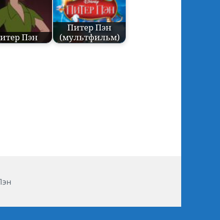
Питер Пэн
итер Пэн
(мультфильм)
и
Пэн