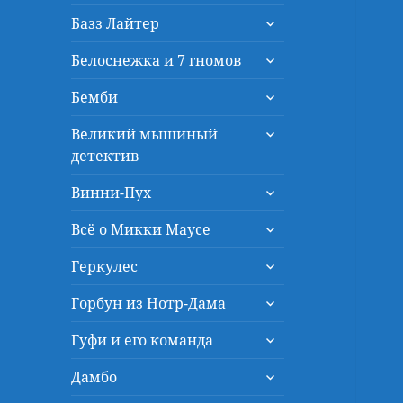
дочернее
раскрыть
меню
Базз Лайтер
дочернее
раскрыть
меню
Белоснежка и 7 гномов
дочернее
раскрыть
меню
Бемби
дочернее
раскрыть
меню
Великий мышиный
дочернее
детектив
меню
раскрыть
Винни-Пух
дочернее
раскрыть
меню
Всё о Микки Маусе
дочернее
раскрыть
меню
Геркулес
дочернее
раскрыть
меню
Горбун из Нотр-Дама
дочернее
раскрыть
меню
Гуфи и его команда
дочернее
раскрыть
меню
Дамбо
дочернее