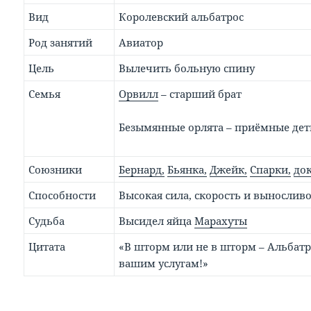
Вид
Королевский альбатрос
Род занятий
Авиатор
Цель
Вылечить больную спину
Семья
Орвилл
– старший брат
Безымянные орлята – приёмные дет
Союзники
Бернард,
Бьянка,
Джейк,
Спарки,
до
Способности
Высокая сила, скорость и вынослив
Судьба
Высидел яйца
Марахуты
Цитата
«В шторм или не в шторм – Альбат
вашим услугам!»