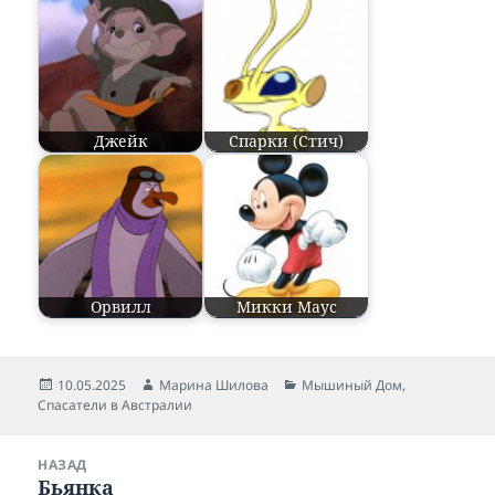
Джейк
Спарки (Стич)
Орвилл
Микки Маус
Опубликовано
10.05.2025
Автор
Марина Шилова
Рубрики
Мышиный Дом
,
Спасатели в Австралии
Навигация
НАЗАД
по
Бьянка
Предыдущая