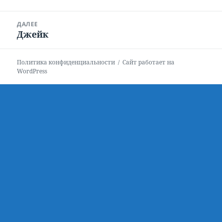
записям
запись:
ДАЛЕЕ
Джейк
Следующая
запись:
Политика конфиденциальности
Сайт работает на
WordPress