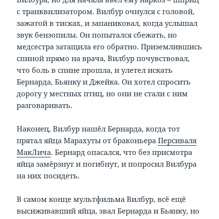
с транквилизатором. Вилбур очнулся с головой,
зажатой в тисках, и запаниковал, когда услышал
звук бензопилы. Он попытался сбежать, но
медсестра затащила его обратно. Приземлившись
спиной прямо на врача, Вилбур почувствовал,
что боль в спине прошла, и улетел искать
Бернарда, Бьянку и Джейка. Он хотел спросить
дорогу у местных птиц, но они не стали с ним
разговаривать.
Наконец, Вилбур нашёл Бернарда, когда тот
прятал яйца Марахуты от браконьера
Персиваля
МакЛича
. Бернард опасался, что без присмотра
яйца замёрзнут и погибнут, и попросил Вилбура
на них посидеть.
В самом конце мультфильма Вилбур, всё ещё
высиживавший яйца, звал Бернарда и Бьянку, но