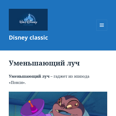
МЕНЮ
Disney classic
И
ВИДЖЕТЫ
Уменьшающий луч
Уменьшающий луч –
гаджет из эпизода
«Покси».