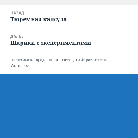
Навигация
НАЗАД
по
Тюремная капсула
Предыдущая
записям
запись:
ДАЛЕЕ
Шарики с экспериментами
Следующая
запись:
Политика конфиденциальности
Сайт работает на
WordPress