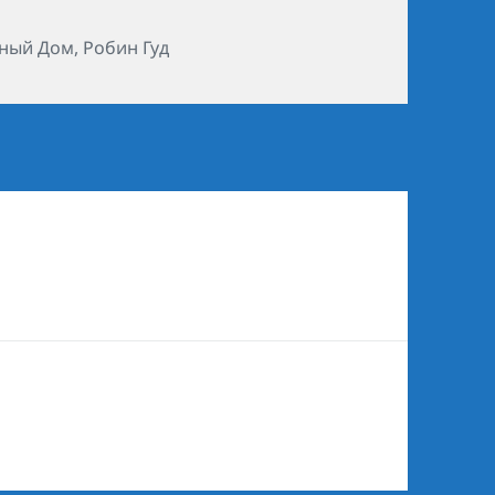
ки
ный Дом
,
Робин Гуд