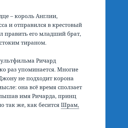
дце – король Англии,
сса и отправился в крестовый
тал править его младший брат,
стоким тираном.
мультфильма Ричард
ько раз упоминается. Многие
Джону не подходит корона
мысле: она всё время сползает
услышав имя Ричарда, принц
о так же, как бесится
Шрам,