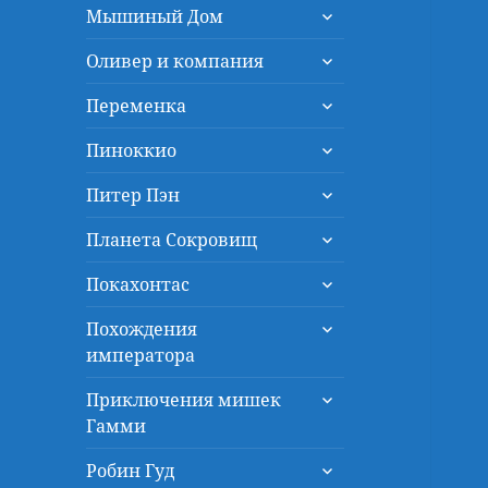
раскрыть
меню
Мышиный Дом
дочернее
раскрыть
меню
Оливер и компания
дочернее
раскрыть
меню
Переменка
дочернее
раскрыть
меню
Пиноккио
дочернее
раскрыть
меню
Питер Пэн
дочернее
раскрыть
меню
Планета Сокровищ
дочернее
раскрыть
меню
Покахонтас
дочернее
раскрыть
меню
Похождения
дочернее
императора
меню
раскрыть
Приключения мишек
дочернее
Гамми
меню
раскрыть
Робин Гуд