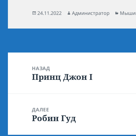
Опубликовано
24.11.2022
Автор
Администратор
Рубри
Мыши
Навигация
по
НАЗАД
Принц Джон I
записям
Предыдущая
запись:
ДАЛЕЕ
Робин Гуд
Следующая
запись: