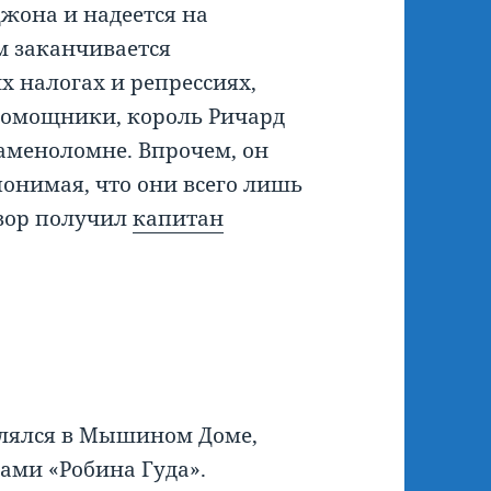
жона и надеется на
м заканчивается
х налогах и репрессиях,
помощники, король Ричард
аменоломне. Впрочем, он
понимая, что они всего лишь
вор получил
капитан
влялся в Мышином Доме,
ами «Робина Гуда».