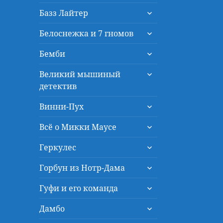
дочернее
раскрыть
меню
Базз Лайтер
дочернее
раскрыть
меню
Белоснежка и 7 гномов
дочернее
раскрыть
меню
Бемби
дочернее
раскрыть
меню
Великий мышиный
дочернее
детектив
меню
раскрыть
Винни-Пух
дочернее
раскрыть
меню
Всё о Микки Маусе
дочернее
раскрыть
меню
Геркулес
дочернее
раскрыть
меню
Горбун из Нотр-Дама
дочернее
раскрыть
меню
Гуфи и его команда
дочернее
раскрыть
меню
Дамбо
дочернее