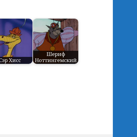
Шериф
Сэр Хисс
Ноттингемский