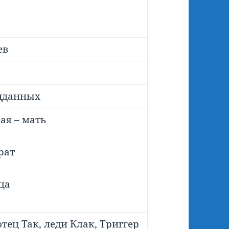
ев
дданных
ая – мать
рат
ца
отец Так
,
леди Клак
,
Триггер