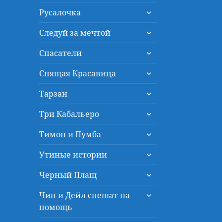
дочернее
раскрыть
меню
Русалочка
дочернее
раскрыть
меню
Следуй за мечтой
дочернее
раскрыть
меню
Спасатели
дочернее
раскрыть
меню
Спящая Красавица
дочернее
раскрыть
меню
Тарзан
дочернее
раскрыть
меню
Три Кабальеро
дочернее
раскрыть
меню
Тимон и Пумба
дочернее
раскрыть
меню
Утиные истории
дочернее
раскрыть
меню
Черный Плащ
дочернее
раскрыть
меню
Чип и Дейл спешат на
дочернее
помощь
меню