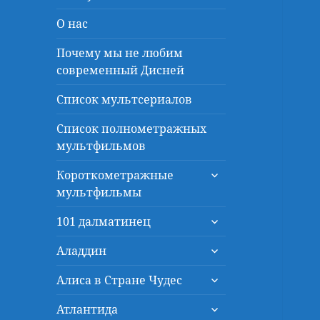
О нас
Почему мы не любим
современный Дисней
Список мультсериалов
Список полнометражных
мультфильмов
раскрыть
Короткометражные
дочернее
мультфильмы
меню
раскрыть
101 далматинец
дочернее
раскрыть
меню
Аладдин
дочернее
раскрыть
меню
Алиса в Стране Чудес
дочернее
раскрыть
меню
Атлантида