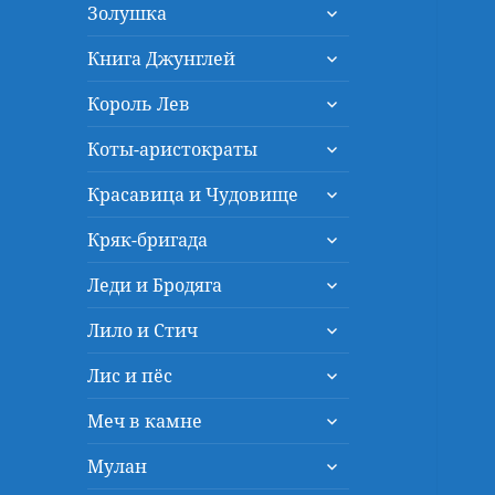
раскрыть
меню
Золушка
дочернее
раскрыть
меню
Книга Джунглей
дочернее
раскрыть
меню
Король Лев
дочернее
раскрыть
меню
Коты-аристократы
дочернее
раскрыть
меню
Красавица и Чудовище
дочернее
раскрыть
меню
Кряк-бригада
дочернее
раскрыть
меню
Леди и Бродяга
дочернее
раскрыть
меню
Лило и Стич
дочернее
раскрыть
меню
Лис и пёс
дочернее
раскрыть
меню
Меч в камне
дочернее
раскрыть
меню
Мулан
дочернее