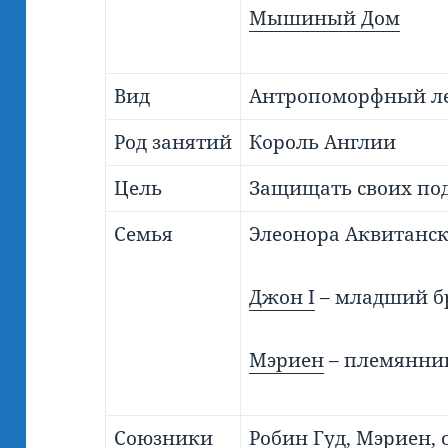
Мышиный Дом
Вид
Антропоморфный л
Род занятий
Король Англии
Цель
Защищать своих по
Семья
Элеонора Аквитанск
Джон I
– младший б
Мэриен
– племянни
Союзники
Робин Гуд
, Мэриен,